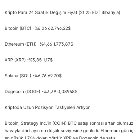
Kripto Para 24 Saatlik Değişim Fiyat (21:25 EDT itibarıyla)
Bitcoin (BTC) -%6,06 62.746,22$
Ethereum (ETH) -%4,66 1.773,87$
XRP (XRP) -%3,85 1,17$
Solana (SOL) -%6,76 69,70$
Dogecoin (DOGE) -%3,39 0,08968$
Kriptoda Uzun Pozisyon Tasfiyeleri Artıyor
Bitcoin, Strategy Inc.’in (COIN) BTC satışı sonrası artan olumsuz
havayla dört ayın en düşük seviyesine geriledi. Ethereum gün içi
en düşük 1.764 doları gördü; XRP ve Dogecoin de satış