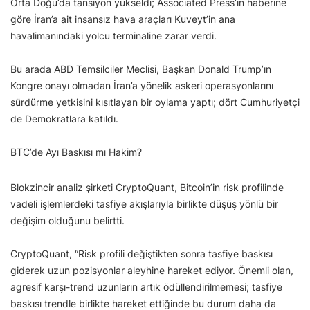
Orta Doğu’da tansiyon yükseldi; Associated Press’in haberine
göre İran’a ait insansız hava araçları Kuveyt’in ana
havalimanındaki yolcu terminaline zarar verdi.
Bu arada ABD Temsilciler Meclisi, Başkan Donald Trump’ın
Kongre onayı olmadan İran’a yönelik askeri operasyonlarını
sürdürme yetkisini kısıtlayan bir oylama yaptı; dört Cumhuriyetçi
de Demokratlara katıldı.
BTC’de Ayı Baskısı mı Hakim?
Blokzincir analiz şirketi CryptoQuant, Bitcoin’in risk profilinde
vadeli işlemlerdeki tasfiye akışlarıyla birlikte düşüş yönlü bir
değişim olduğunu belirtti.
CryptoQuant, “Risk profili değiştikten sonra tasfiye baskısı
giderek uzun pozisyonlar aleyhine hareket ediyor. Önemli olan,
agresif karşı-trend uzunların artık ödüllendirilmemesi; tasfiye
baskısı trendle birlikte hareket ettiğinde bu durum daha da