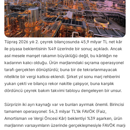
Tüpraş 2026 yılı 2. çeyrek bilançosunda 45,9 milyar TL net kâr
ile piyasa beklentisinin %49 üzerinde bir sonuç açıkladı. Ancak
asıl mesele manşet rakamın büyüklüğü değil, bu kârlılığın ne
kadarının kalıcı olduğu. Ürün marjlarındaki sıçrama operasyonel
tarafı gerçekten dönüştürdü; buna bir de tekrarlanmayacak
nitelikte bir vergi katkısı eklendi. Şirket yıl sonu marj rehberini
yukarı çekti ve bilanço rekor nakitle çalışıyor, buna karşılık
dördüncü çeyrek bakım takvimi tabloyu dengeleyen bir unsur.
Sürprizin iki ayrı kaynağı var ve bunları ayırmak önemli. Birincisi
tamamen operasyonel: 54,3 milyar TL’lik FAVÖK (Faiz,
Amortisman ve Vergi Öncesi Kâr) beklentiyi %39 aşarken, ürün
marjlarının varsayımların üzerinde gerçekleşmesiyle FAVÖK marjı