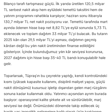
Bilanço tarafı tartışmasız güçlü. İlk yarıda üretilen 120,5 milyar
TL serbest nakit akışı hem eylüldeki temettü taksitini hem de
yatırım programını rahatlıkla karşılıyor; haziran sonu itibarıyla
130,7 milyar TL net nakit pozisyonu var. Temettü tarafında mart
ayında ödenen hisse başı net 8,82 TL’ye eylül sonunda 5,73 TL
eklenecek ve toplam dağıtım 33 milyar TL’yi bulacak. Bu tutarın
2025 kârı olan 29,5 milyar TL’yi aşması, dağıtımın geçmiş
kârdan değil bu yılın nakit üretiminden finanse edildiğini
gösteriyor. İçinde bulunduğumuz yılın kâr seviyesi korunursa,
2027 dağıtımı için hisse başı 35-40 TL bandı konuşulabilir hale
gelir.
Toparlarsak, Tüpraş’ın bu çeyrekte yaptığı, kendi kontrolündeki
kısmı (yüksek kapasite kullanımı, disiplinli maliyet yapısı, güçlü
nakit dönüşümü) kusursuz işletip dışarıdan gelen marj rüzgârını
sonuna kadar kullanmak oldu. Yatırımcı açısından ayrım burada
başlıyor: operasyonel kalite şirkete ait ve sürdürülebilir, marj
seviyesi ise değil. Önümüzdeki dönemde takip edilecek üç
başlık var: jeopolitik gelişmelere bağlı olarak ürün kraklarının