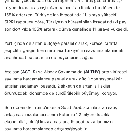
yılındaki yüksek baz etkiye rağmen 9,4% artış göstererek 2,7
trilyon dolara ulaşmıştı. Avrupa’nın silah ithalatı bu dönemde
155% artarken, Türkiye silah ihracatında 11. sıraya yükseldi.
SIPRI raporuna göre, Türkiye’nin küresel silah ihracatındaki payı
son dört yılda 103% artarak dünya genelinde 11. sıraya yükseldi.
Yurt içinde de artan bütçeye paralel olarak, küresel tarafta
jeopolitik gerginliklerin artması Türkiye’nin savunma alanındaki
ana ihracat pazarlarının da büyümesini sağladı.
Aselsan (
ASELS
) ve Altınay Savunma da (
ALTNY
) artan küresel
savunma harcamalarına paralel olarak güçlü operasyonel kâr
artışları sağlamayı başardı. 2 şirketin de artan iş ilişkileri
önümüzdeki dönemde de sürdürülebilir büyümeyi koruyor.
Son dönemde Trump’ın önce Suudi Arabistan ile silah satış
anlaşması imzalaması sonra Katar ile 1,2 trilyon dolarlık
ekonomik iş birliği imzalaması ana ihracat pazarlarımızın
savunma harcamalarında artışı sağlayabilir.