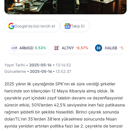
Google'da bizi tercih et
Takip Et
ARMGD
5,53%
ALTNY
-0,57%
HALKB
-1,11%
Yayın Tarihi •
2025-05-16
• 13:14:52
Güncelleme
• 2025-05-16 •
13:52:37
2025 yılının ilk çeyreğinde SPK’nın ek süre verdiği şirketler
haricinde son bilançoları 12 Mayıs itibarıyla almış olduk. İlk
çeyrekte yurt içindeki zayıf talebin devamı ve dezenflasyonist
sürecin etkisi, 50%’lerden 42,5% seviyesine inen faiz patikasına
rağmen şiddetli bir şekilde hissedildi. Birinci çeyrek sonunda
dolar/TL’nin 35’lerden 38’lere yükselmesi sonucunda Nisan
ayında yeniden artırılan politika faizi ise 2. çeyrekte de benzer