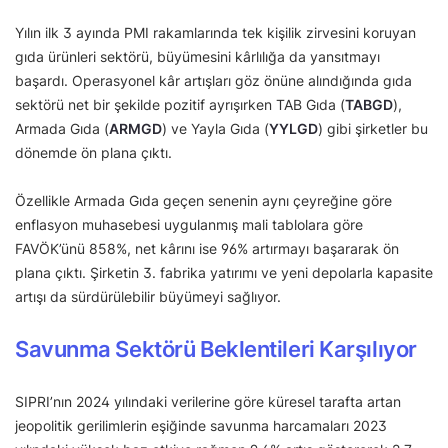
Yılın ilk 3 ayında PMI rakamlarında tek kişilik zirvesini koruyan
gıda ürünleri sektörü, büyümesini kârlılığa da yansıtmayı
başardı. Operasyonel kâr artışları göz önüne alındığında gıda
sektörü net bir şekilde pozitif ayrışırken TAB Gıda (
TABGD
),
Armada Gıda (
ARMGD
) ve Yayla Gıda (
YYLGD
) gibi şirketler bu
dönemde ön plana çıktı.
Özellikle Armada Gıda geçen senenin aynı çeyreğine göre
enflasyon muhasebesi uygulanmış mali tablolara göre
FAVÖK’ünü 858%, net kârını ise 96% artırmayı başararak ön
plana çıktı. Şirketin 3. fabrika yatırımı ve yeni depolarla kapasite
artışı da sürdürülebilir büyümeyi sağlıyor.
Savunma Sektörü Beklentileri Karşılıyor
SIPRI’nın 2024 yılındaki verilerine göre küresel tarafta artan
jeopolitik gerilimlerin eşiğinde savunma harcamaları 2023