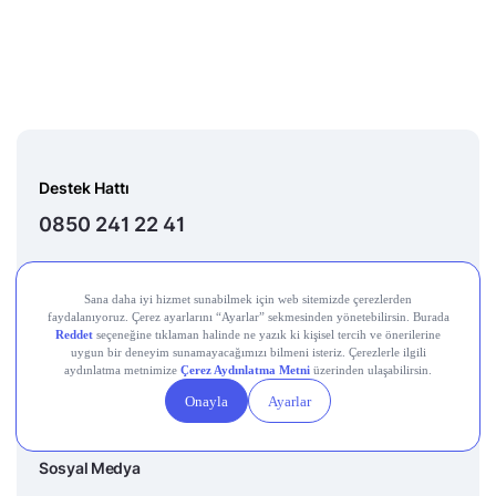
Destek Hattı
0850 241 22 41
Adres
Altunizade Mah. İnci Çıkmazı Sokak No:3 Daire:3
Üsküdar İstanbul
E-mail
destek@getmidas.com
Sosyal Medya