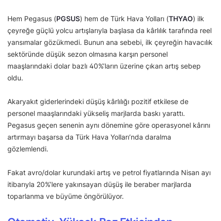
Hem Pegasus (
PGSUS
) hem de Türk Hava Yolları (
THYAO
) ilk
çeyreğe güçlü yolcu artışlarıyla başlasa da kârlılık tarafında reel
yansımalar gözükmedi. Bunun ana sebebi, ilk çeyreğin havacılık
sektöründe düşük sezon olmasına karşın personel
maaşlarındaki dolar bazlı 40%’ların üzerine çıkan artış sebep
oldu.
Akaryakıt giderlerindeki düşüş kârlılığı pozitif etkilese de
personel maaşlarındaki yükseliş marjlarda baskı yarattı.
Pegasus geçen senenin aynı dönemine göre operasyonel kârını
artırmayı başarsa da Türk Hava Yolları’nda daralma
gözlemlendi.
Fakat avro/dolar kurundaki artış ve petrol fiyatlarında Nisan ayı
itibarıyla 20%’lere yakınsayan düşüş ile beraber marjlarda
toparlanma ve büyüme öngörülüyor.