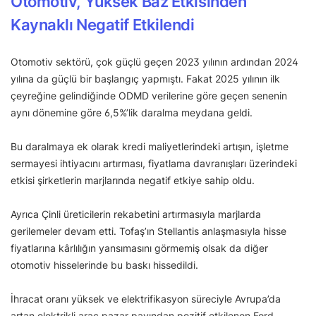
Otomotiv, Yüksek Baz Etkisinden
Kaynaklı Negatif Etkilendi
Otomotiv sektörü, çok güçlü geçen 2023 yılının ardından 2024
yılına da güçlü bir başlangıç yapmıştı. Fakat 2025 yılının ilk
çeyreğine gelindiğinde ODMD verilerine göre geçen senenin
aynı dönemine göre 6,5%’lik daralma meydana geldi.
Bu daralmaya ek olarak kredi maliyetlerindeki artışın, işletme
sermayesi ihtiyacını artırması, fiyatlama davranışları üzerindeki
etkisi şirketlerin marjlarında negatif etkiye sahip oldu.
Ayrıca Çinli üreticilerin rekabetini artırmasıyla marjlarda
gerilemeler devam etti. Tofaş’ın Stellantis anlaşmasıyla hisse
fiyatlarına kârlılığın yansımasını görmemiş olsak da diğer
otomotiv hisselerinde bu baskı hissedildi.
İhracat oranı yüksek ve elektrifikasyon süreciyle Avrupa’da
artan elektrikli araç pazar payından pozitif etkilenen Ford