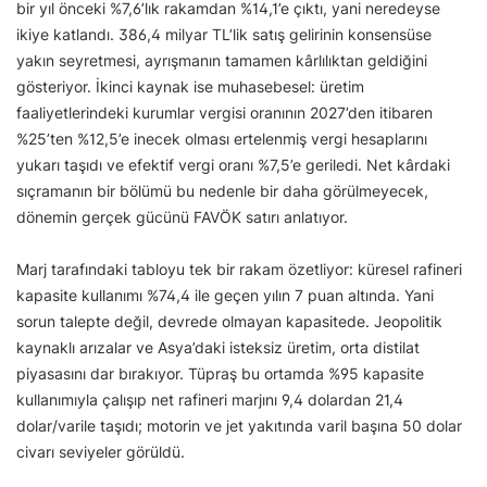
bir yıl önceki %7,6’lık rakamdan %14,1’e çıktı, yani neredeyse
ikiye katlandı. 386,4 milyar TL’lik satış gelirinin konsensüse
yakın seyretmesi, ayrışmanın tamamen kârlılıktan geldiğini
gösteriyor. İkinci kaynak ise muhasebesel: üretim
faaliyetlerindeki kurumlar vergisi oranının 2027’den itibaren
%25’ten %12,5’e inecek olması ertelenmiş vergi hesaplarını
yukarı taşıdı ve efektif vergi oranı %7,5’e geriledi. Net kârdaki
sıçramanın bir bölümü bu nedenle bir daha görülmeyecek,
dönemin gerçek gücünü FAVÖK satırı anlatıyor.
Marj tarafındaki tabloyu tek bir rakam özetliyor: küresel rafineri
kapasite kullanımı %74,4 ile geçen yılın 7 puan altında. Yani
sorun talepte değil, devrede olmayan kapasitede. Jeopolitik
kaynaklı arızalar ve Asya’daki isteksiz üretim, orta distilat
piyasasını dar bırakıyor. Tüpraş bu ortamda %95 kapasite
kullanımıyla çalışıp net rafineri marjını 9,4 dolardan 21,4
dolar/varile taşıdı; motorin ve jet yakıtında varil başına 50 dolar
civarı seviyeler görüldü.