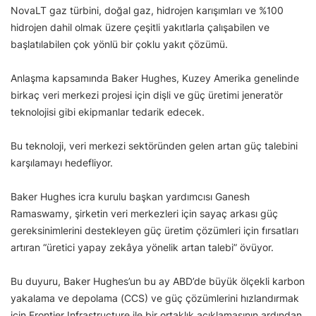
NovaLT gaz türbini, doğal gaz, hidrojen karışımları ve %100
hidrojen dahil olmak üzere çeşitli yakıtlarla çalışabilen ve
başlatılabilen çok yönlü bir çoklu yakıt çözümü.
Anlaşma kapsamında Baker Hughes, Kuzey Amerika genelinde
birkaç veri merkezi projesi için dişli ve güç üretimi jeneratör
teknolojisi gibi ekipmanlar tedarik edecek.
Bu teknoloji, veri merkezi sektöründen gelen artan güç talebini
karşılamayı hedefliyor.
Baker Hughes icra kurulu başkan yardımcısı Ganesh
Ramaswamy, şirketin veri merkezleri için sayaç arkası güç
gereksinimlerini destekleyen güç üretim çözümleri için fırsatları
artıran “üretici yapay zekâya yönelik artan talebi” övüyor.
Bu duyuru, Baker Hughes’un bu ay ABD’de büyük ölçekli karbon
yakalama ve depolama (CCS) ve güç çözümlerini hızlandırmak
için Frontier Infrastructure ile bir ortaklık açıklamasının ardından