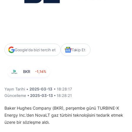
Google'da bizi tercih et
Takip Et
BKR
-1,16%
Yayın Tarihi •
2025-03-13
• 18:28:17
Güncelleme
• 2025-03-13 •
18:28:21
Baker Hughes Company (BKR), perşembe günü TURBINE-X
Energy Inc.’den NovaLT gaz türbini teknolojisini tedarik etmek
üzere bir sözleşme aldı.