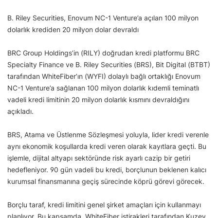
B. Riley Securities, Enovum NC-1 Venture’a açılan 100 milyon
dolarlık krediden 20 milyon dolar devraldı
BRC Group Holdings’in (RILY) doğrudan kredi platformu BRC
Specialty Finance ve B. Riley Securities (BRS), Bit Digital (BTBT)
tarafından WhiteFiber’ın (WYFI) dolaylı bağlı ortaklığı Enovum
NC-1 Venture’a sağlanan 100 milyon dolarlık kıdemli teminatlı
vadeli kredi limitinin 20 milyon dolarlık kısmını devraldığını
açıkladı.
BRS, Atama ve Üstlenme Sözleşmesi yoluyla, lider kredi verenle
aynı ekonomik koşullarda kredi veren olarak kayıtlara geçti. Bu
işlemle, dijital altyapı sektöründe risk ayarlı cazip bir getiri
hedefleniyor. 90 gün vadeli bu kredi, borçlunun beklenen kalıcı
kurumsal finansmanına geçiş sürecinde köprü görevi görecek.
Borçlu taraf, kredi limitini genel şirket amaçları için kullanmayı
planlıyor. Bu kapsamda, WhiteFiber iştirakleri tarafından Kuzey