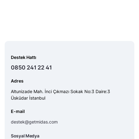
Destek Hattı
0850 241 22 41
Adres
Altunizade Mah. İnci Çıkmazı Sokak No:3 Daire:3
Üsküdar İstanbul
E-mail
destek@getmidas.com
Sosyal Medya