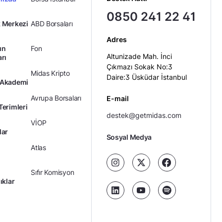
0850 241 22 41
 Merkezi
ABD Borsaları
Adres
ın
Fon
Altunizade Mah. İnci
arı
Çıkmazı Sokak No:3
Midas Kripto
Daire:3 Üsküdar İstanbul
 Akademi
Avrupa Borsaları
E-mail
Terimleri
destek@getmidas.com
VİOP
lar
Sosyal Medya
Atlas
Sıfır Komisyon
ıklar
Kredili Yatırım
Ücretler