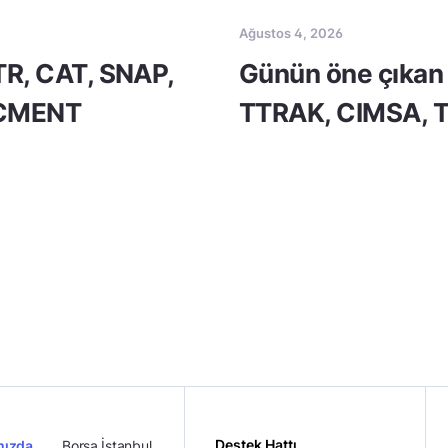
Ağustos 4, 2026
TR, CAT, SNAP,
Günün öne çıkan 
 CMENT
TTRAK, CIMSA, 
Destek Hattı
mızda
Borsa İstanbul