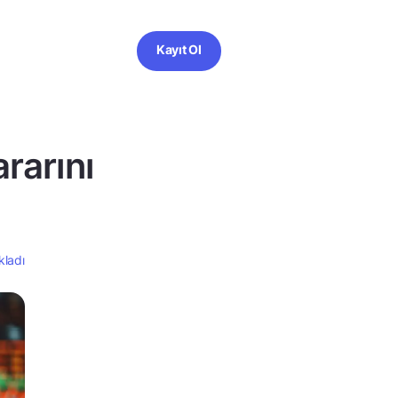
Kayıt Ol
rarını
kladı