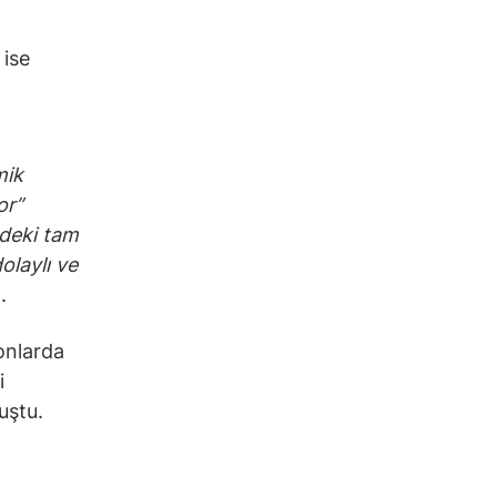
 ise
mik
or”
ndeki tam
olaylı ve
.
onlarda
i
uştu.