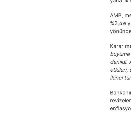
yana ilk 
AMB, mev
%2,4’e yü
yönünde
Karar me
büyüme i
denildi.
etkileri
ikinci tu
Bankanın
revizele
enflasyo