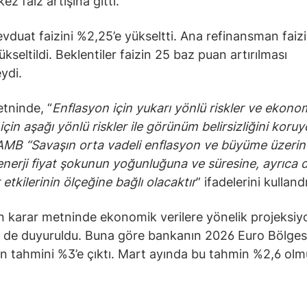
kez faiz artışına gitti.
duat faizini %2,25’e yükseltti. Ana refinansman faizi
kseltildi. Beklentiler faizin 25 baz puan artırılması
ydi.
tninde, “
Enflasyon için yukarı yönlü riskler ve ekono
çin aşağı yönlü riskler ile görünüm belirsizliğini koruy
 AMB “Savaşın orta vadeli enflasyon ve büyüme üzeri
, enerji fiyat şokunun yoğunluğuna ve süresine, ayrıca d
r etkilerinin ölçeğine bağlı olacaktır
” ifadelerini kullandı
 karar metninde ekonomik verilere yönelik projeksiy
r de duyuruldu. Buna göre bankanın 2026 Euro Bölges
n tahmini %3’e çıktı. Mart ayında bu tahmin %2,6 olm