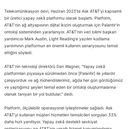
Telekomünikasyon devi, Haziran 2023’te Ask AT&T’yi kapsamlı
bir üretici yapay zekâ platformu olarak başlattı. Platform,
AT&T’nin ağ altyapısının dijital ikizini oluşturmak için Palantir’in
ontoloji sisteminden yararlanıyor. AT&T’nin veri bilimi başkan
yardımcısı Mark Austin, Light Reading’e yazılım kodlama
yardımının platformun en önemli kullanım senaryosunu temsil
ettiğini söyledi.
AT&T’nin teknoloji direktörü Dan Wagner, “Yapay zekâ
platformları piyasaya sürülmeden önce [Palantir] ile yıllardır
çalışıyorduk ve ağ mühendislerimiz, ağda her gün gördüğümüz
ve yaptığımız şeyleri temsil eden bir ontoloji oluşturmalarına
olanak tanıyan bir yol buldular.” dedi.
Platform, ölçülebilir operasyonel iyileştirmeler sağladı. Ask
AT&T’yi kullanan müşteri hizmetleri temsilcileri sorguları 33%
daha hızlı yanıtlıyor. Yapay zekâ destekli sevkiyat
optimizasyonu ise AT&T’nin yeraltı hizmet konumlandırma