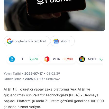
Google'da bizi tercih et
Takip Et
T
2,67%
PLTR
-0,98%
MSFT
2,36%
Yayın Tarihi •
2025-07-17
• 08:02:39
Güncelleme
• 2025-07-17 •
08:02:42
AT&T (T), iç üretici yapay zekâ platformu “Ask AT&T”yi
güçlendirmek için Palantir Technologies’i (PLTR) kullanmaya
başladı. Platform şu anda 71 üretim çözümü genelinde 100.000
çalışana hizmet veriyor.