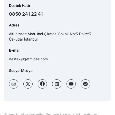
Destek Hattı
0850 241 22 41
Adres
Altunizade Mah. İnci Çıkmazı Sokak No:3 Daire:3
Üsküdar İstanbul
E-mail
destek@getmidas.com
Sosyal Medya
Yatırım hizmet ve faaliyetleri, Sermaye Piyasası Kurulu tarafından