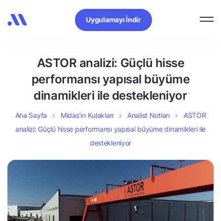
Uygulamayı İndir
ASTOR analizi: Güçlü hisse
performansı yapısal büyüme
dinamikleri ile destekleniyor
Ana Sayfa
Midas’ın Kulakları
Analist Notları
ASTOR
analizi: Güçlü hisse performansı yapısal büyüme dinamikleri ile
destekleniyor