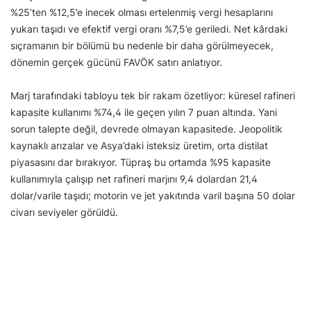
%25’ten %12,5’e inecek olması ertelenmiş vergi hesaplarını
yukarı taşıdı ve efektif vergi oranı %7,5’e geriledi. Net kârdaki
sıçramanın bir bölümü bu nedenle bir daha görülmeyecek,
dönemin gerçek gücünü FAVÖK satırı anlatıyor.
Marj tarafındaki tabloyu tek bir rakam özetliyor: küresel rafineri
kapasite kullanımı %74,4 ile geçen yılın 7 puan altında. Yani
sorun talepte değil, devrede olmayan kapasitede. Jeopolitik
kaynaklı arızalar ve Asya’daki isteksiz üretim, orta distilat
piyasasını dar bırakıyor. Tüpraş bu ortamda %95 kapasite
kullanımıyla çalışıp net rafineri marjını 9,4 dolardan 21,4
dolar/varile taşıdı; motorin ve jet yakıtında varil başına 50 dolar
civarı seviyeler görüldü.