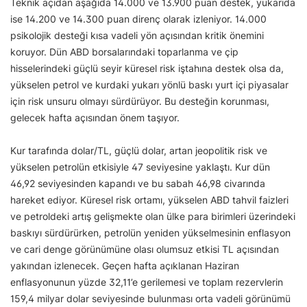
Teknik açıdan aşağıda 14.000 ve 13.900 puan destek, yukarıda
ise 14.200 ve 14.300 puan direnç olarak izleniyor. 14.000
psikolojik desteği kısa vadeli yön açısından kritik önemini
koruyor. Dün ABD borsalarındaki toparlanma ve çip
hisselerindeki güçlü seyir küresel risk iştahına destek olsa da,
yükselen petrol ve kurdaki yukarı yönlü baskı yurt içi piyasalar
için risk unsuru olmayı sürdürüyor. Bu desteğin korunması,
gelecek hafta açısından önem taşıyor.
Kur tarafında dolar/TL, güçlü dolar, artan jeopolitik risk ve
yükselen petrolün etkisiyle 47 seviyesine yaklaştı. Kur dün
46,92 seviyesinden kapandı ve bu sabah 46,98 civarında
hareket ediyor. Küresel risk ortamı, yükselen ABD tahvil faizleri
ve petroldeki artış gelişmekte olan ülke para birimleri üzerindeki
baskıyı sürdürürken, petrolün yeniden yükselmesinin enflasyon
ve cari denge görünümüne olası olumsuz etkisi TL açısından
yakından izlenecek. Geçen hafta açıklanan Haziran
enflasyonunun yüzde 32,11’e gerilemesi ve toplam rezervlerin
159,4 milyar dolar seviyesinde bulunması orta vadeli görünümü