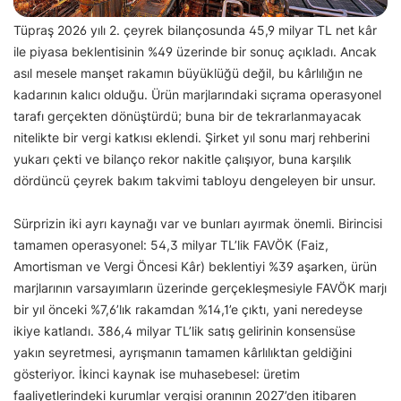
Tüpraş 2026 yılı 2. çeyrek bilançosunda 45,9 milyar TL net kâr
ile piyasa beklentisinin %49 üzerinde bir sonuç açıkladı. Ancak
asıl mesele manşet rakamın büyüklüğü değil, bu kârlılığın ne
kadarının kalıcı olduğu. Ürün marjlarındaki sıçrama operasyonel
tarafı gerçekten dönüştürdü; buna bir de tekrarlanmayacak
nitelikte bir vergi katkısı eklendi. Şirket yıl sonu marj rehberini
yukarı çekti ve bilanço rekor nakitle çalışıyor, buna karşılık
dördüncü çeyrek bakım takvimi tabloyu dengeleyen bir unsur.
Sürprizin iki ayrı kaynağı var ve bunları ayırmak önemli. Birincisi
tamamen operasyonel: 54,3 milyar TL’lik FAVÖK (Faiz,
Amortisman ve Vergi Öncesi Kâr) beklentiyi %39 aşarken, ürün
marjlarının varsayımların üzerinde gerçekleşmesiyle FAVÖK marjı
bir yıl önceki %7,6’lık rakamdan %14,1’e çıktı, yani neredeyse
ikiye katlandı. 386,4 milyar TL’lik satış gelirinin konsensüse
yakın seyretmesi, ayrışmanın tamamen kârlılıktan geldiğini
gösteriyor. İkinci kaynak ise muhasebesel: üretim
faaliyetlerindeki kurumlar vergisi oranının 2027’den itibaren