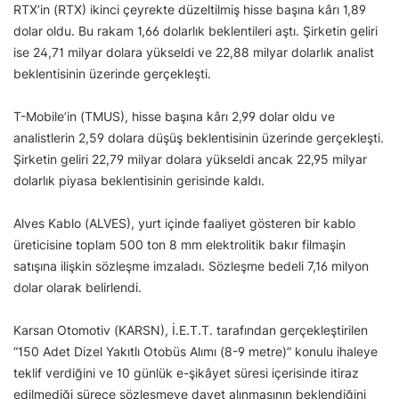
RTX’in (RTX) ikinci çeyrekte düzeltilmiş hisse başına kârı 1,89
dolar oldu. Bu rakam 1,66 dolarlık beklentileri aştı. Şirketin geliri
ise 24,71 milyar dolara yükseldi ve 22,88 milyar dolarlık analist
beklentisinin üzerinde gerçekleşti.
T-Mobile’in (TMUS), hisse başına kârı 2,99 dolar oldu ve
analistlerin 2,59 dolara düşüş beklentisinin üzerinde gerçekleşti.
Şirketin geliri 22,79 milyar dolara yükseldi ancak 22,95 milyar
dolarlık piyasa beklentisinin gerisinde kaldı.
Alves Kablo (ALVES), yurt içinde faaliyet gösteren bir kablo
üreticisine toplam 500 ton 8 mm elektrolitik bakır filmaşin
satışına ilişkin sözleşme imzaladı. Sözleşme bedeli 7,16 milyon
dolar olarak belirlendi.
Karsan Otomotiv (KARSN), İ.E.T.T. tarafından gerçekleştirilen
“150 Adet Dizel Yakıtlı Otobüs Alımı (8-9 metre)” konulu ihaleye
teklif verdiğini ve 10 günlük e-şikâyet süresi içerisinde itiraz
edilmediği sürece sözleşmeye davet alınmasının beklendiğini