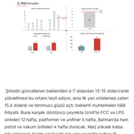
Şirketin güncellenen beklentileri 6-7 dolardan 13-15 dolar/varile
yükseltmesi bu ortamı teyit ediyor, ama ilk yarı ortalaması zaten
15,6 dolardı ve temmuzu güçlü açtı; beklenti muhtemelen hâlâ
ihtiyatlı. Buna karşılık dördüncü çeyrekte İzmit’te FCC ve LPG
üniteleri 12 hafta, platformer ve unifiner 6 hafta, Batman’da ham
petrol ve vakum üniteleri 4 hafta duracak. Marj yüksek kalsa
bile işlenecek hacim azalacağı için son çeyreğin katkısı ilk