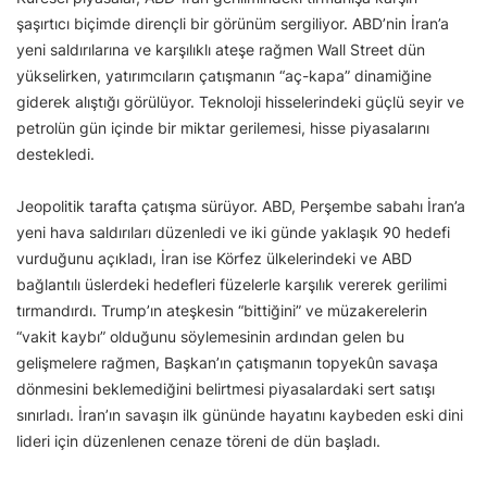
şaşırtıcı biçimde dirençli bir görünüm sergiliyor. ABD’nin İran’a
yeni saldırılarına ve karşılıklı ateşe rağmen Wall Street dün
yükselirken, yatırımcıların çatışmanın “aç-kapa” dinamiğine
giderek alıştığı görülüyor. Teknoloji hisselerindeki güçlü seyir ve
petrolün gün içinde bir miktar gerilemesi, hisse piyasalarını
destekledi.
Jeopolitik tarafta çatışma sürüyor. ABD, Perşembe sabahı İran’a
yeni hava saldırıları düzenledi ve iki günde yaklaşık 90 hedefi
vurduğunu açıkladı, İran ise Körfez ülkelerindeki ve ABD
bağlantılı üslerdeki hedefleri füzelerle karşılık vererek gerilimi
tırmandırdı. Trump’ın ateşkesin “bittiğini” ve müzakerelerin
“vakit kaybı” olduğunu söylemesinin ardından gelen bu
gelişmelere rağmen, Başkan’ın çatışmanın topyekûn savaşa
dönmesini beklemediğini belirtmesi piyasalardaki sert satışı
sınırladı. İran’ın savaşın ilk gününde hayatını kaybeden eski dini
lideri için düzenlenen cenaze töreni de dün başladı.