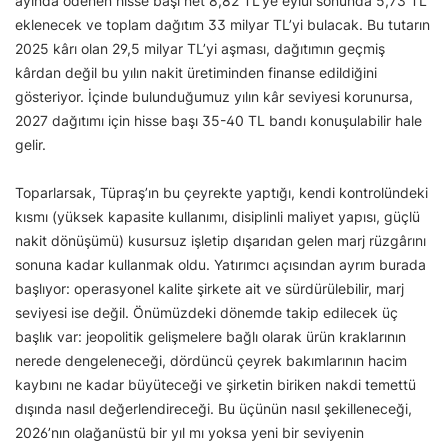
ayında ödenen hisse başı net 8,82 TL’ye eylül sonunda 5,73 TL
eklenecek ve toplam dağıtım 33 milyar TL’yi bulacak. Bu tutarın
2025 kârı olan 29,5 milyar TL’yi aşması, dağıtımın geçmiş
kârdan değil bu yılın nakit üretiminden finanse edildiğini
gösteriyor. İçinde bulunduğumuz yılın kâr seviyesi korunursa,
2027 dağıtımı için hisse başı 35-40 TL bandı konuşulabilir hale
gelir.
Toparlarsak, Tüpraş’ın bu çeyrekte yaptığı, kendi kontrolündeki
kısmı (yüksek kapasite kullanımı, disiplinli maliyet yapısı, güçlü
nakit dönüşümü) kusursuz işletip dışarıdan gelen marj rüzgârını
sonuna kadar kullanmak oldu. Yatırımcı açısından ayrım burada
başlıyor: operasyonel kalite şirkete ait ve sürdürülebilir, marj
seviyesi ise değil. Önümüzdeki dönemde takip edilecek üç
başlık var: jeopolitik gelişmelere bağlı olarak ürün kraklarının
nerede dengeleneceği, dördüncü çeyrek bakımlarının hacim
kaybını ne kadar büyüteceği ve şirketin biriken nakdi temettü
dışında nasıl değerlendireceği. Bu üçünün nasıl şekilleneceği,
2026’nın olağanüstü bir yıl mı yoksa yeni bir seviyenin