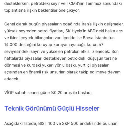
desteklerken, petroldeki seyir ve TCMB’nin Temmuz sonundaki
toplantısına ilişkin beklentiler öne çıkıyor.
Genel olarak bugün piyasaların odağında İran’a ilişkin gelişmeler,
yüksek seyreden petrol fiyatları, SK Hynix’in ABD’deki halka arzı
ve ikinci çeyrek bilançoları var. İçeride ise Borsa İstanbul’un
14.000 desteğini koruyup koruyamayacağı, kurun 47
seviyesindeki seyri ve yükselen petrolün etkisi izlenecek. Son
haftalarda piyasaları destekleyen petroldeki düşüşün tersine
dönmesi ve kurdaki yukarı yönlü baskı, yurt içi piyasalar
açısından en önemli risk unsurları olarak takip edilmeye devam
edecek.
VİOP sabah seansı güne %0,20 artış ile başladı.
Teknik Görünümü Güçlü Hisseler
Aşağıdaki listede, BIST 100 ve S&P 500 endeksinde bulunan,