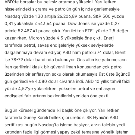
ABD’de borsalar bu belirsiz ortamda yükseldi. Yarı iletken
hisselerindeki sıçrama ve petrolün gün içinde gerilemesiyle
Nasdaq yüzde 1,30 artışla 26.206,89 puana, S&P 500 yüzde
0,81 yükselişle 7.543,64 puana, Dow Jones ise yüzde 0,27
primle 52.487,41 puana çıktı. Yarı iletken ETF’i yüzde 2,5 değer
kazanırken, Micron yüzde 4,5 yükselişle öne çıktı. Enerji
tarafında petrol, savaş endişeleriyle yüksek seviyelerde
dalgalanmaya devam ediyor, ABD ham petrolü 74 dolar, Brent
ise 78-79 dolar bandında bulunuyor. Ons altın ise yatırımcıların
İran gerilimini klasik bir güvenli liman konusundan çok petrol
üzerinden bir enflasyon şoku olarak okumasıyla üst üste üçüncü
gün geriledi ve 4.080 dolar civarına indi. ABD 10 yıllık tahvil faizi
yüzde 4,57’ye yükselirken, yükselen petrol ve enflasyon
endişeleri faiz artırımı beklentilerini yeniden öne çekti.
Bugün küresel gündemde iki başlık öne çıkıyor. Yarı iletken
tarafında Güney Koreli bellek çipi üreticisi SK Hynix’in ABD
sertifikası bugün Nasdaq’ta işleme başlıyor, arzın talebin yedi
katından fazla ilgi görmesi yapay zekâ temasına yönelik iştahın