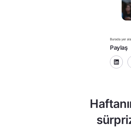
Burada yer ala
Paylaş
Haftanı
sürpri