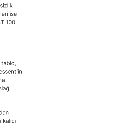
sizlik
eri ise
IST 100
 tablo,
Bessent’in
na
slağı
ndan
 kalıcı