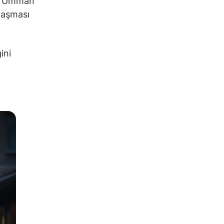
da Umman
nlaşması
ini