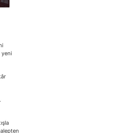
ni
 yeni
kâr
L
ışla
talepten