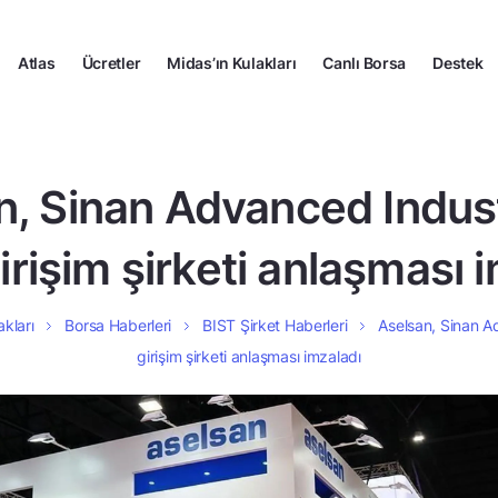
Atlas
Ücretler
Midas’ın Kulakları
Canlı Borsa
Destek
, Sinan Advanced Indust
irişim şirketi anlaşması 
akları
Borsa Haberleri
BIST Şirket Haberleri
Aselsan, Sinan Ad
girişim şirketi anlaşması imzaladı