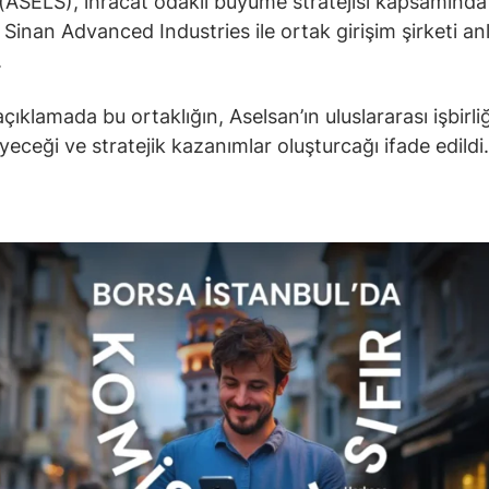
(ASELS), ihracat odaklı büyüme stratejisi kapsamın
 Sinan Advanced Industries ile ortak girişim şirketi a
.
çıklamada bu ortaklığın, Aselsan’ın uluslararası işbirliğ
yeceği ve stratejik kazanımlar oluşturcağı ifade edildi.