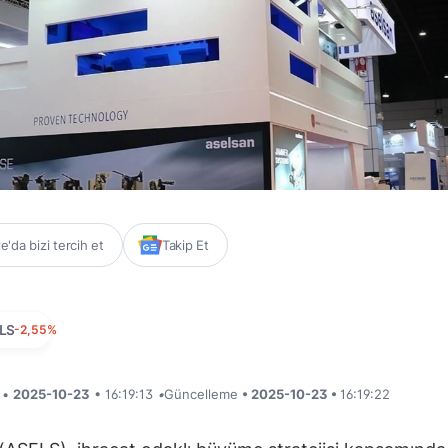
'da bizi tercih et
Takip Et
LS
-2,55%
i •
2025-10-23
• 16:19:13
•
Güncelleme
• 2025-10-23 •
16:19:22