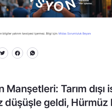
n bilgiler yatırım tavsiyesi içermez. Bilgi için:
Midas Sorumluluk Beyanı
n Manşetleri: Tarım dışı 
z düşüşle geldi, Hürmüz