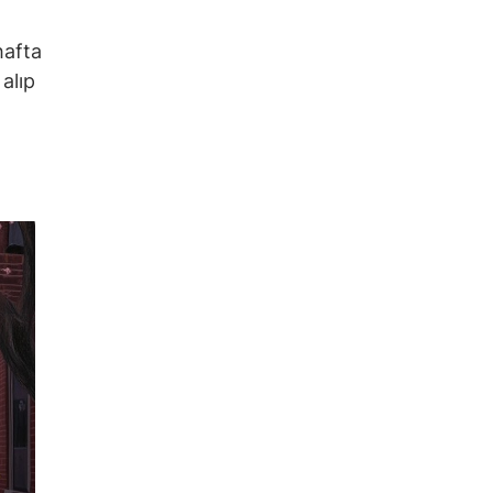
hafta
alıp