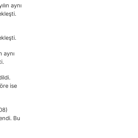
ılın aynı
kleşti.
kleşti.
n aynı
i.
ldi.
öre ise
,08)
endi. Bu