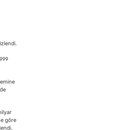
zlendi.
 999
nemine
nde
ilyar
me göre
endi.