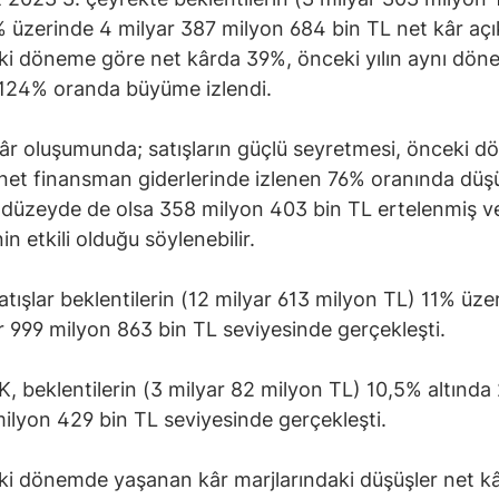
 üzerinde 4 milyar 387 milyon 684 bin TL net kâr açık
i döneme göre net kârda 39%, önceki yılın aynı dön
124% oranda büyüme izlendi.
âr oluşumunda; satışların güçlü seyretmesi, önceki 
net finansman giderlerinde izlenen 76% oranında düş
lı düzeyde de olsa 358 milyon 403 bin TL ertelenmiş v
nin etkili olduğu söylenebilir.
atışlar beklentilerin (12 milyar 613 milyon TL) 11% üze
r 999 milyon 863 bin TL seviyesinde gerçekleşti.
, beklentilerin (3 milyar 82 milyon TL) 10,5% altında 
ilyon 429 bin TL seviyesinde gerçekleşti.
i dönemde yaşanan kâr marjlarındaki düşüşler net kâ