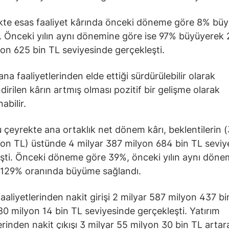
kte esas faaliyet kârında önceki döneme göre 8% bü
. Önceki yılın aynı dönemine göre ise 97% büyüyerek 
on 625 bin TL seviyesinde gerçekleşti.
ana faaliyetlerinden elde ettiği sürdürülebilir olarak
dirilen kârın artmış olması pozitif bir gelişme olarak
abilir.
u çeyrekte ana ortaklık net dönem kârı, beklentilerin (
on TL) üstünde 4 milyar 387 milyon 684 bin TL seviy
şti. Önceki döneme göre 39%, önceki yılın aynı döne
 129% oranında büyüme sağlandı.
faaliyetlerinden nakit girişi 2 milyar 587 milyon 437 b
80 milyon 14 bin TL seviyesinde gerçekleşti. Yatırım
lerinden nakit çıkışı 3 milyar 55 milyon 30 bin TL artar