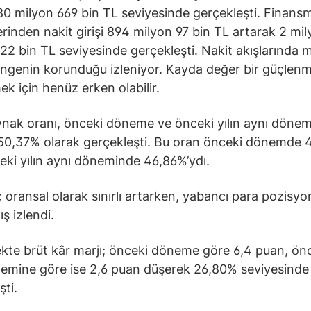
80 milyon 669 bin TL seviyesinde gerçekleşti. Finans
lerinden nakit girişi 894 milyon 97 bin TL artarak 2 mil
22 bin TL seviyesinde gerçekleşti. Nakit akışlarında 
ngenin korunduğu izleniyor. Kayda değer bir güçlen
k için henüz erken olabilir.
nak oranı, önceki döneme ve önceki yılın aynı döne
50,37% olarak gerçekleşti. Bu oran önceki dönemde 
eki yılın aynı döneminde 46,86%’ydı.
 oransal olarak sınırlı artarken, yabancı para pozisy
tış izlendi.
kte brüt kâr marjı; önceki döneme göre 6,4 puan, önce
emine göre ise 2,6 puan düşerek 26,80% seviyesinde
şti.