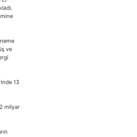
ladı.
emine
döneme
üş ve
ergi
rinde 13
2 milyar
rın