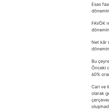
Esas faa
dönemine
FAVÖK ma
dönemine
Net kâr 
dönemine
Bu çeyre
Önceki d
60% oran
Cari ve l
olarak g
çerçeved
oluşmadı