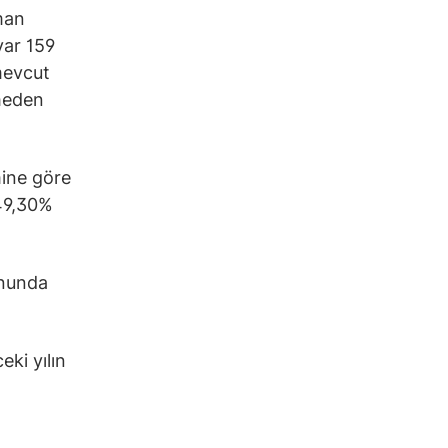
man
yar 159
mevcut
meden
mine göre
49,30%
onunda
ki yılın