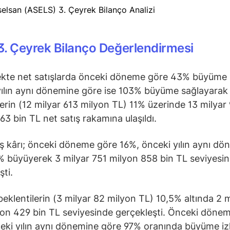
. Çeyrek Bilanço Değerlendirmesi
kte net satışlarda önceki döneme göre 43% büyüme i
ılın aynı dönemine göre ise 103% büyüme sağlayarak
lerin (12 milyar 613 milyon TL) 11% üzerinde 13 milyar
63 bin TL net satış rakamına ulaşıldı.
ış kârı; önceki döneme göre 16%, önceki yılın aynı dö
 büyüyerek 3 milyar 751 milyon 858 bin TL seviyesi
şti.
eklentilerin (3 milyar 82 milyon TL) 10,5% altında 2 m
on 429 bin TL seviyesinde gerçekleşti. Önceki döne
eki yılın aynı dönemine göre 97% oranında büyüme izl