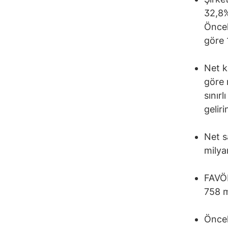
32,8%
Öncek
göre 
Net k
göre 
sınır
geliri
Net s
milya
FAVÖK
758 m
Öncek