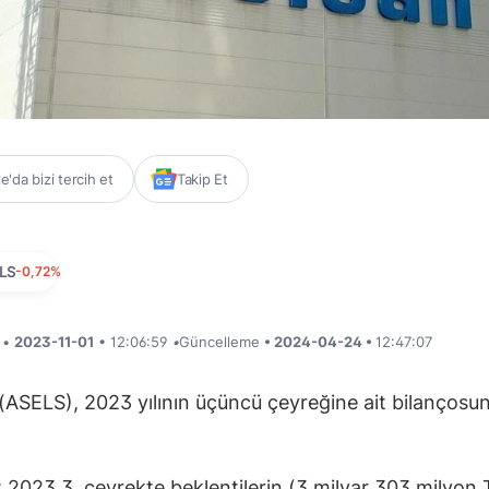
'da bizi tercih et
Takip Et
LS
-0,72%
i •
2023-11-01
• 12:06:59
•
Güncelleme
• 2024-04-24 •
12:47:07
(ASELS), 2023 yılının üçüncü çeyreğine ait bilançosu
t 2023 3. çeyrekte beklentilerin (3 milyar 303 milyon 