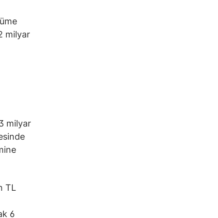
yüme
2 milyar
3 milyar
esinde
mine
in TL
ak 6