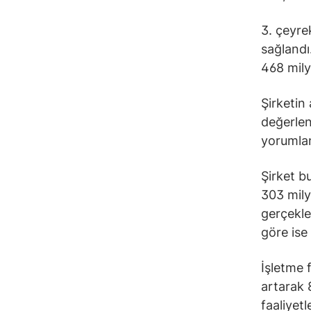
3. çeyre
sağlandı
468 mily
Şirketin 
değerlen
yorumlan
Şirket b
303 mily
gerçekle
göre ise
İşletme 
artarak 
faaliyet