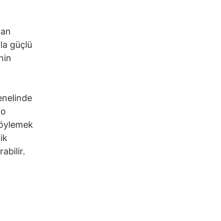
lan
la güçlü
nin
enelinde
 o
söylemek
ik
abilir.