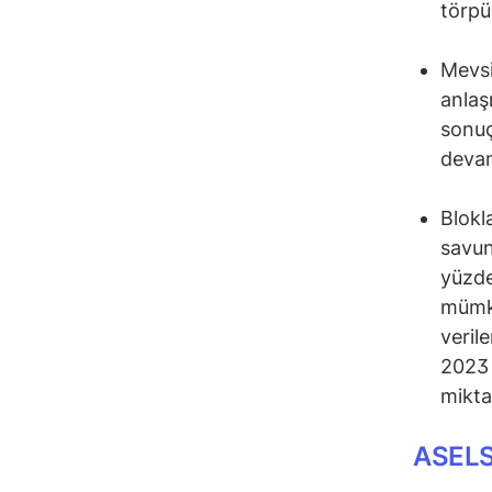
törpü
Mevsi
anlaş
sonuç
devam
Blokl
savun
yüzde
mümkü
veril
2023 
mikta
ASELS