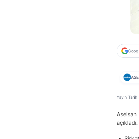
Google
ASE
Yayın Tarih
Aselsan 
açıkladı.
Şirke