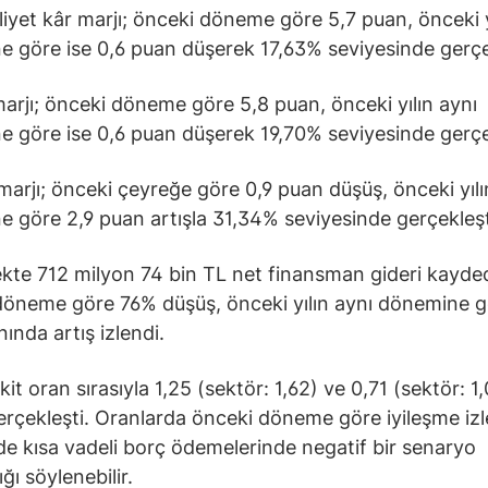
liyet kâr marjı; önceki döneme göre 5,7 puan, önceki y
 göre ise 0,6 puan düşerek 17,63% seviyesinde gerçe
rjı; önceki döneme göre 5,8 puan, önceki yılın aynı
 göre ise 0,6 puan düşerek 19,70% seviyesinde gerçe
marjı; önceki çeyreğe göre 0,9 puan düşüş, önceki yılı
 göre 2,9 puan artışla 31,34% seviyesinde gerçekleşt
kte 712 milyon 74 bin TL net finansman gideri kaydedi
öneme göre 76% düşüş, önceki yılın aynı dönemine g
ında artış izlendi.
ikit oran sırasıyla 1,25 (sektör: 1,62) ve 0,71 (sektör: 1
erçekleşti. Oranlarda önceki döneme göre iyileşme izl
e kısa vadeli borç ödemelerinde negatif bir senaryo
ğı söylenebilir.