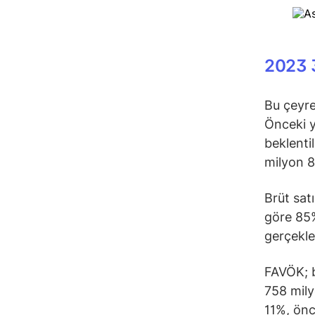
2023 3
Bu çeyre
Önceki y
beklenti
milyon 8
Brüt sat
göre 85%
gerçekle
FAVÖK; b
758 mily
11%, önc