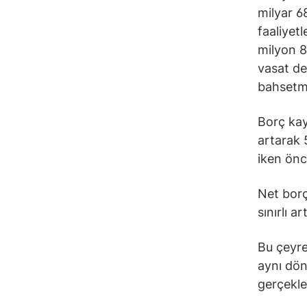
milyar 6
faaliyet
milyon 8
vasat de
bahsetme
Borç kay
artarak 
iken önc
Net borç
sınırlı ar
Bu çeyre
aynı dön
gerçekle