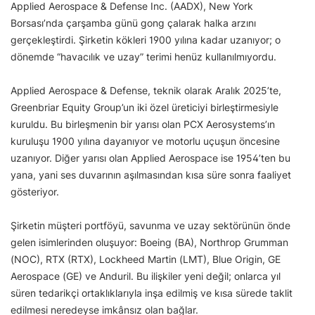
Applied Aerospace & Defense Inc. (AADX), New York
Borsası’nda çarşamba günü gong çalarak halka arzını
gerçekleştirdi. Şirketin kökleri 1900 yılına kadar uzanıyor; o
dönemde “havacılık ve uzay” terimi henüz kullanılmıyordu.
Applied Aerospace & Defense, teknik olarak Aralık 2025’te,
Greenbriar Equity Group’un iki özel üreticiyi birleştirmesiyle
kuruldu. Bu birleşmenin bir yarısı olan PCX Aerosystems’ın
kuruluşu 1900 yılına dayanıyor ve motorlu uçuşun öncesine
uzanıyor. Diğer yarısı olan Applied Aerospace ise 1954’ten bu
yana, yani ses duvarının aşılmasından kısa süre sonra faaliyet
gösteriyor.
Şirketin müşteri portföyü, savunma ve uzay sektörünün önde
gelen isimlerinden oluşuyor: Boeing (BA), Northrop Grumman
(NOC), RTX (RTX), Lockheed Martin (LMT), Blue Origin, GE
Aerospace (GE) ve Anduril. Bu ilişkiler yeni değil; onlarca yıl
süren tedarikçi ortaklıklarıyla inşa edilmiş ve kısa sürede taklit
edilmesi neredeyse imkânsız olan bağlar.