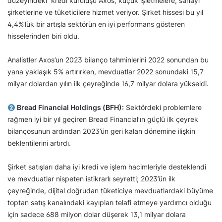
düzeyindeki kredi kuruluşu Axos, küçük işletmelere, sanayi
şirketlerine ve tüketicilere hizmet veriyor. Şirket hissesi bu yıl
4,4%’lük bir artışla sektörün en iyi performans gösteren
hisselerinden biri oldu.
Analistler Axos’un 2023 bilanço tahminlerini 2022 sonundan bu
yana yaklaşık 5% artırırken, mevduatlar 2022 sonundaki 15,7
milyar dolardan yılın ilk çeyreğinde 16,7 milyar dolara yükseldi.
Bread Financial Holdings (BFH):
Sektördeki problemlere
rağmen iyi bir yıl geçiren Bread Financial’ın güçlü ilk çeyrek
bilançosunun ardından 2023’ün geri kalan dönemine ilişkin
beklentilerini artırdı.
Şirket satışları daha iyi kredi ve işlem hacimleriyle desteklendi
ve mevduatlar nispeten istikrarlı seyretti; 2023’ün ilk
çeyreğinde, dijital doğrudan tüketiciye mevduatlardaki büyüme
toptan satış kanalındaki kayıpları telafi etmeye yardımcı olduğu
için sadece 688 milyon dolar düşerek 13,1 milyar dolara