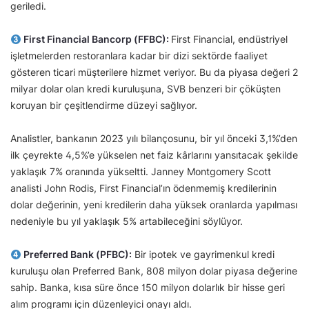
geriledi.
First Financial Bancorp (FFBC):
First Financial, endüstriyel
işletmelerden restoranlara kadar bir dizi sektörde faaliyet
gösteren ticari müşterilere hizmet veriyor. Bu da piyasa değeri 2
milyar dolar olan kredi kuruluşuna, SVB benzeri bir çöküşten
koruyan bir çeşitlendirme düzeyi sağlıyor.
Analistler, bankanın 2023 yılı bilançosunu, bir yıl önceki 3,1%’den
ilk çeyrekte 4,5%’e yükselen net faiz kârlarını yansıtacak şekilde
yaklaşık 7% oranında yükseltti. Janney Montgomery Scott
analisti John Rodis, First Financial’ın ödenmemiş kredilerinin
dolar değerinin, yeni kredilerin daha yüksek oranlarda yapılması
nedeniyle bu yıl yaklaşık 5% artabileceğini söylüyor.
Preferred Bank (PFBC):
Bir ipotek ve gayrimenkul kredi
kuruluşu olan Preferred Bank, 808 milyon dolar piyasa değerine
sahip. Banka, kısa süre önce 150 milyon dolarlık bir hisse geri
alım programı için düzenleyici onayı aldı.