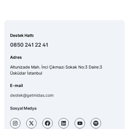
Destek Hattı
0850 241 22 41
Adres
Altunizade Mah. İnci Çıkmazı Sokak No:3 Daire:3
Üsküdar İstanbul
E-mail
destek@getmidas.com
Sosyal Medya