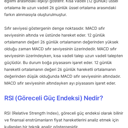
eğilimi arasındaki ilişkiyi gösterir. Kısa vadeli (12 günlük) üssel
ortalama ile uzun vadeli 26 günlük üssel ortalama arasındaki
farkın alınmasıyla oluşturulmuştur.
Sıfır seviyesi göstergenin denge noktasıdır. MACD sıfır
seviyesinin altında ve üstünde hareket eder. 12 günlük
ortalamanın değeri 26 günlük ortalamanın değerinden yüksek
olduğu zaman MACD sıfır seviyesinin üzerindedir. MACD sıfır
seviyesinin üzerindeyken, kısa vadeli talep uzun vadeli talepten
güçlüdür. Bu durum boğa piyasasını işaret eder. 12 günlük
hareketli ortalamanın değeri 26 günlük hareketli ortalamanın
değerinden düşük olduğunda MACD sıfır seviyesinin altındadır.
MACD sıfır seviyesinin altındayken ayı piyasasını işaret eder.
RSI (Göreceli Güç Endeksi) Nedir?
RSI (Relative Strength Index), göreceli güç endeksi olarak bilinir
ve finansal enstrümanların fiyat hareketlerini analiz etmek için
kullanılan bir teknik analiz göstergesidir.