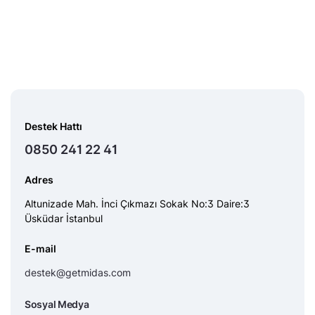
Destek Hattı
0850 241 22 41
Adres
Altunizade Mah. İnci Çıkmazı Sokak No:3 Daire:3
Üsküdar İstanbul
E-mail
destek@getmidas.com
Sosyal Medya