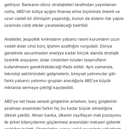
getiriyor. Bankanın döviz stratejistleri tarafından yayımlanan
notta, ABD’nin bütçe açığını finanse etme biçiminde önemli ve
uzun vadeli bir dönüşüm yaşandığı, bunun da doların risk yapısı
üzerinde ciddi etkiler yaratabileceği belirtildi.
Analistler, jeopolitik kırılmaların yabancı resmi kurumların uzun
vadeli dolar cinsi borç iştahını azalttığını vurguladı. Dünya
genelinde savunmadan enerjiye kadar birçok alanda stratejik
özerklik arayışının, dolar cinsinden tutulan tasarrufların
kullanılmasını gerektirebileceği ifade edildi. Aynı zamanda,
teknoloji sektöründeki gelişmelerin, bireysel yatırımcılar gibi
farklı yabancı yatırımcı grupları aracılığıyla ABD’ye büyük
miktarda sermaye çektiği kaydedildi.
ABD’ye net hisse senedi girişlerinin artarken, borç girişlerinin
azalması arasındaki farkın hiç bu kadar büyük olmadığına
dikkat çekildi. Alman banka, ülkenin zayıflayan mali pozisyonu
ile şirket bilançolarının güçlenmesi arasındaki makasın giderek
açıldığını belirtti. Stratejistler, yapay zekâ sayesinde şirketlerin