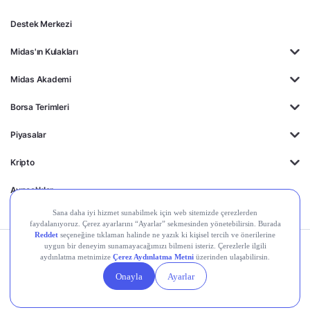
Destek Merkezi
Midas'ın Kulakları
Midas Akademi
Borsa Terimleri
Piyasalar
Kripto
Ayrıcalıklar
Kişisel Verilerin
Gizlilik
Yasal
Çerez
Korunması
Politikası
Duyurular
Ayarları
© 2026 Midas Finansal Teknolojiler A.Ş. Tüm hakları saklıdır.