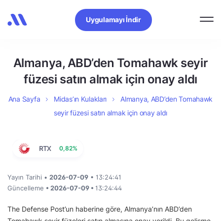
Uygulamayı İndir
Almanya, ABD’den Tomahawk seyir
füzesi satın almak için onay aldı
Ana Sayfa
Midas’ın Kulakları
Almanya, ABD’den Tomahawk
seyir füzesi satın almak için onay aldı
RTX
0,82%
Yayın Tarihi •
2026-07-09
• 13:24:41
Güncelleme
• 2026-07-09 •
13:24:44
The Defense Post’un haberine göre, Almanya’nın ABD’den
Tomahawk seyir füzeleri satın almasına onay verildi. Bu gelişme,