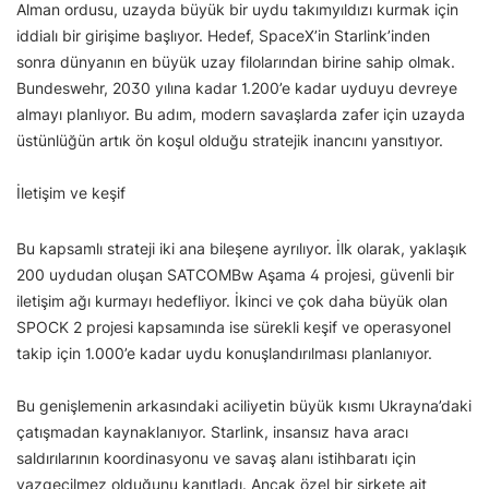
Alman ordusu, uzayda büyük bir uydu takımyıldızı kurmak için
iddialı bir girişime başlıyor. Hedef, SpaceX’in Starlink’inden
sonra dünyanın en büyük uzay filolarından birine sahip olmak.
Bundeswehr, 2030 yılına kadar 1.200’e kadar uyduyu devreye
almayı planlıyor. Bu adım, modern savaşlarda zafer için uzayda
üstünlüğün artık ön koşul olduğu stratejik inancını yansıtıyor.
İletişim ve keşif
Bu kapsamlı strateji iki ana bileşene ayrılıyor. İlk olarak, yaklaşık
200 uydudan oluşan SATCOMBw Aşama 4 projesi, güvenli bir
iletişim ağı kurmayı hedefliyor. İkinci ve çok daha büyük olan
SPOCK 2 projesi kapsamında ise sürekli keşif ve operasyonel
takip için 1.000’e kadar uydu konuşlandırılması planlanıyor.
Bu genişlemenin arkasındaki aciliyetin büyük kısmı Ukrayna’daki
çatışmadan kaynaklanıyor. Starlink, insansız hava aracı
saldırılarının koordinasyonu ve savaş alanı istihbaratı için
vazgeçilmez olduğunu kanıtladı. Ancak özel bir şirkete ait