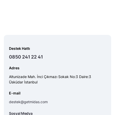
Destek Hattı
0850 241 22 41
Adres
Altunizade Mah. İnci Çıkmazı Sokak No:3 Daire:3
Üsküdar İstanbul
E-mail
destek@getmidas.com
Sosyal Medya