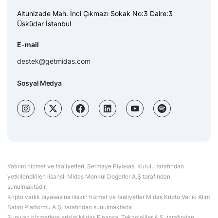
Altunizade Mah. İnci Çıkmazı Sokak No:3 Daire:3
Üsküdar İstanbul
E-mail
destek@getmidas.com
Sosyal Medya
Yatırım hizmet ve faaliyetleri, Sermaye Piyasası Kurulu tarafından
yetkilendirilen lisanslı Midas Menkul Değerler A.Ş tarafından
sunulmaktadır.
Kripto varlık piyasasına ilişkin hizmet ve faaliyetler Midas Kripto Varlık Alım
Satım Platformu A.Ş. tarafından sunulmaktadır.
Sunulan hizmetlere erişim Midas Finansal Teknolojiler A.Ş. tarafından