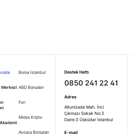
Destek Hattı
mızda
Borsa İstanbul
0850 241 22 41
 Merkezi
ABD Borsaları
Adres
ın
Fon
Altunizade Mah. İnci
arı
Çıkmazı Sokak No:3
Midas Kripto
Daire:3 Üsküdar İstanbul
 Akademi
Avrupa Borsaları
E-mail