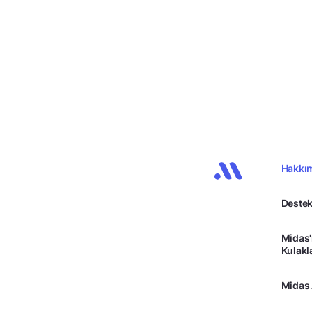
Hakkı
Destek
Midas'
Kulakl
Midas