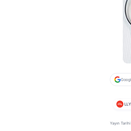
Google
LL
Yayın Tarih