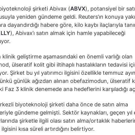
biyoteknoloji şirketi Abivax (
ABVX
), potansiyel bir sa
suyla yeniden gündeme geldi. Reuters’ın konuya yak
ra dayandırdığı habere göre, kilo kaybı ilaçlarıyla tanı
(
LLY
), Abivax’ı satın almak için hamle yapabileceği
yor.
n klinik geliştirme aşamasındaki en önemli varlığı olan
d, ülseratif kolit gibi iltihaplı hastalıkların tedavisi iç
liyor. Şirket bu yıl yatırımcı ilgisini özellikle temmuz ay
 çünkü günlük ağızdan alınan obefazimodun, ülseratif k
iki Faz 3 klinik denemede ana hedeflerini karşıladığı aç
rkezli biyoteknoloji şirketi daha önce de satın alma
leriyle gündeme gelmişti. Sektör kaynakları, geçen yıl 
arında şirketle ilgili olası satın alma/ortaklık haberleri
ilgisini kısa süreli artırdığını belirtiyor.