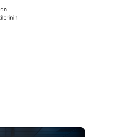
son
lerinin