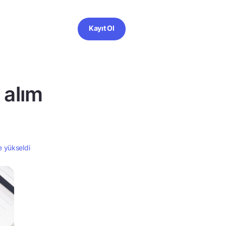
Kayıt Ol
ı alım
le yükseldi