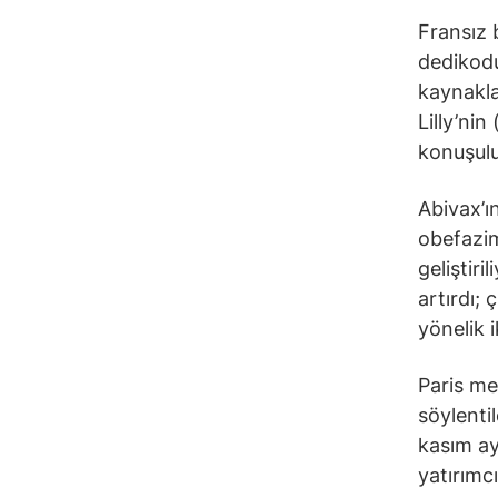
Fransız 
dedikodu
kaynakla
Lilly’nin 
konuşulu
Abivax’ı
obefazimo
geliştiri
artırdı;
yönelik 
Paris me
söylenti
kasım ayl
yatırımcı 