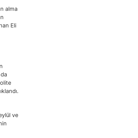
tın alma
ın
nan Eli
in
ında
olite
ıklandı.
eylül ve
nin