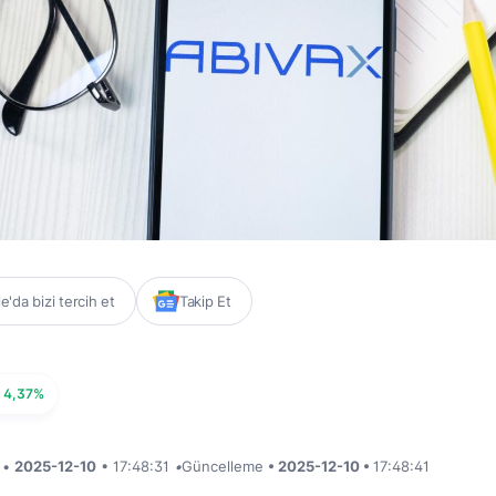
'da bizi tercih et
Takip Et
Y
4,37%
i •
2025-12-10
• 17:48:31
•
Güncelleme
• 2025-12-10 •
17:48:41