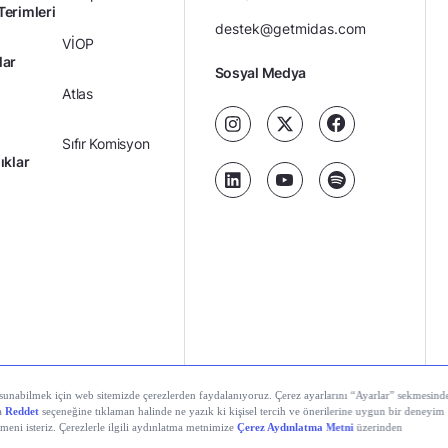
Terimleri
destek@getmidas.com
VİOP
lar
Sosyal Medya
Atlas
Sıfır Komisyon
ıklar
Kredili Yatırım
Ücretler
Kariyer
Kişisel
al Teknolojiler A.Ş. Tüm hakları saklıdır.
Gizlilik
Verilerin