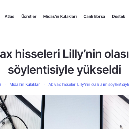
Atlas
Ücretler
Midas’ın Kulakları
Canlı Borsa
Destek
x hisseleri Lilly’nin olas
söylentisiyle yükseldi
a
Midas’ın Kulakları
Abivax hisseleri Lilly’nin olası alım söylentisiy