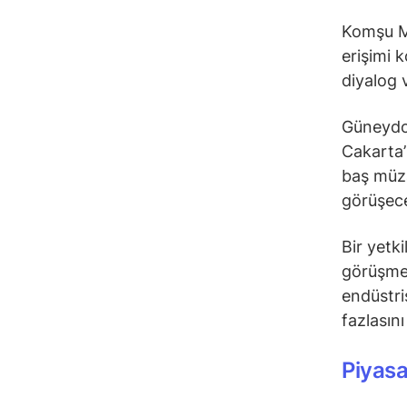
Komşu Ma
erişimi 
diyalog 
Güneydoğ
Cakarta’
baş müza
görüşece
Bir yetk
görüşmel
endüstri
fazlasın
Piyasa