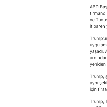
ABD Başk
tırmandı
ve Tunus
itibaren 
Trump’un
uygulama
yaşadı. 
ardından
yeniden 
Trump, ş
aynı şek
için fırs
Trump, T