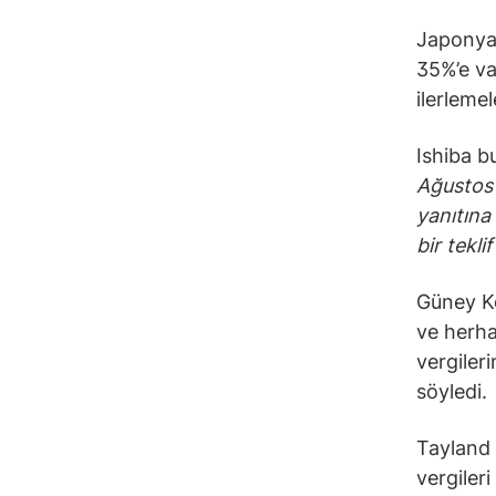
Japonya 
35%’e va
ilerlemel
Ishiba b
Ağustos 
yanıtına
bir teklif
Güney Ko
ve herha
vergiler
söyledi.
Tayland 
vergiler