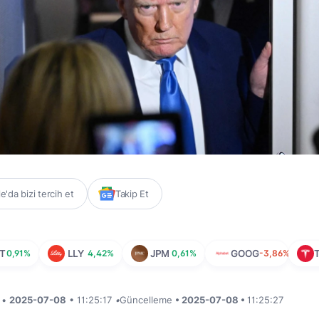
'da bizi tercih et
Takip Et
T
0,91%
LLY
4,42%
JPM
0,61%
GOOG
-3,86%
i •
2025-07-08
• 11:25:17
•
Güncelleme
• 2025-07-08 •
11:25:27