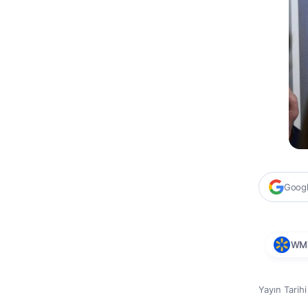
Google
WM
Yayın Tarih