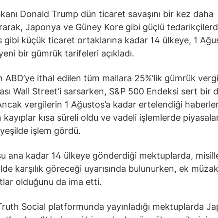
anı Donald Trump dün ticaret savaşını bir kez daha
rarak, Japonya ve Güney Kore gibi güçlü tedarikçiler
 gibi küçük ticaret ortaklarına kadar 14 ülkeye, 1 Ağu
yeni bir gümrük tarifeleri açıkladı.
 ABD’ye ithal edilen tüm mallara 25%’lik gümrük vergi
sı Wall Street’i sarsarken, S&P 500 Endeksi sert bir 
Ancak vergilerin 1 Ağustos’a kadar ertelendiği haberler
 kayıplar kısa süreli oldu ve vadeli işlemlerde piyasala
yeşilde işlem gördü.
u ana kadar 14 ülkeye gönderdiği mektuplarda, misill
ilde karşılık göreceği uyarısında bulunurken, ek müzak
atlar olduğunu da ima etti.
ruth Social platformunda yayınladığı mektuplarda J