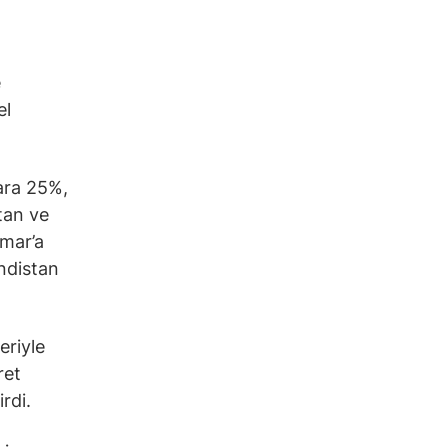
e
el
ara 25%,
tan ve
mar’a
ndistan
eriyle
ret
rdi.