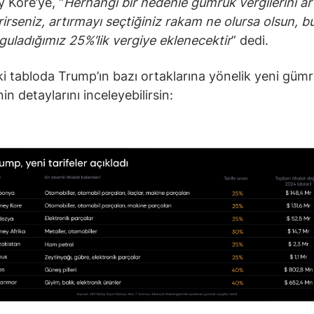
 Kore’ye, “
Herhangi bir nedenle gümrük vergilerini a
rirseniz, artırmayı seçtiğiniz rakam ne olursa olsun, 
guladığımız 25%’lik vergiye eklenecektir
” dedi.
i tabloda Trump’ın bazı ortaklarına yönelik yeni güm
nin detaylarını inceleyebilirsin: