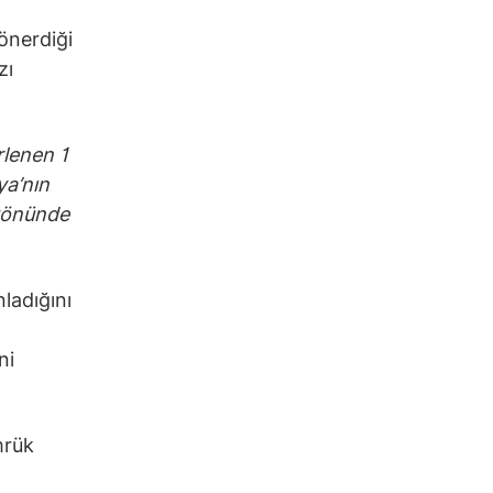
önerdiği
zı
rlenen 1
ya’nın
 yönünde
ladığını
ni
mrük