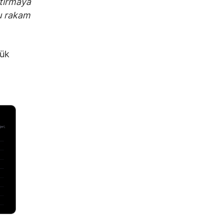
rtırmaya
bu rakam
rük