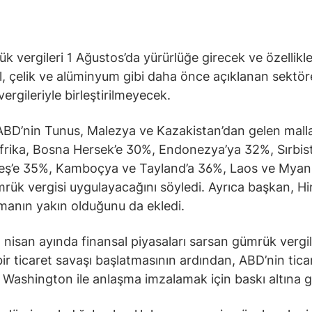
k vergileri 1 Ağustos’da yürürlüğe girecek ve özellikl
, çelik ve alüminyum gibi daha önce açıklanan sektör
ergileriyle birleştirilmeyecek.
BD’nin Tunus, Malezya ve Kazakistan’dan gelen mall
rika, Bosna Hersek’e 30%, Endonezya’ya 32%, Sırbis
eş’e 35%, Kamboçya ve Tayland’a 36%, Laos ve Myan
ük vergisi uygulayacağını söyledi. Ayrıca başkan, Hi
şmanın yakın olduğunu da ekledi.
 nisan ayında finansal piyasaları sarsan gümrük vergil
bir ticaret savaşı başlatmasının ardından, ABD’nin tica
ı Washington ile anlaşma imzalamak için baskı altına gi