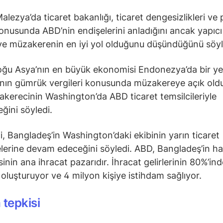
lezya’da ticaret bakanlığı, ticaret dengesizlikleri ve
konusunda ABD’nin endişelerini anladığını ancak yapıcı
ve müzakerenin en iyi yol olduğunu düşündüğünü söyl
u Asya’nın en büyük ekonomisi Endonezya’da bir yetk
nın gümrük vergileri konusunda müzakereye açık old
kerecinin Washington’da ABD ticaret temsilcileriyle
ğini söyledi.
ili, Bangladeş’in Washington’daki ekibinin yarın ticaret
erine devam edeceğini söyledi. ABD, Bangladeş’in ha
sinin ana ihracat pazarıdır. İhracat gelirlerinin 80%’in
ı oluşturuyor ve 4 milyon kişiye istihdam sağlıyor.
 tepkisi