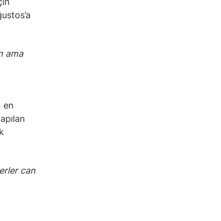
çin
ğustos’a
im ama
n en
apılan
k
rler can