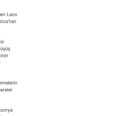
den Laos
stos’tan
si
düşüş
inin
r
emelerin
ereler
aponya