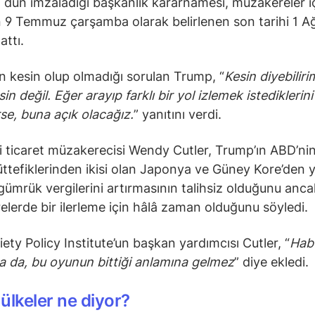
 dün imzaladığı başkanlık kararnamesi, müzakereler i
9 Temmuz çarşamba olarak belirlenen son tarihi 1 A
attı.
in kesin olup olmadığı sorulan Trump, “
Kesin diyebilir
n değil. Eğer arayıp farklı bir yol izlemek istediklerini
rse, buna açık olacağız.
” yanıtını verdi.
 ticaret müzakerecisi Wendy Cutler, Trump’ın ABD’ni
ttefiklerinden ikisi olan Japonya ve Güney Kore’den y
 gümrük vergilerini artırmasının talihsiz olduğunu anca
lerde bir ilerleme için hâlâ zaman olduğunu söyledi.
iety Policy Institute’un başkan yardımcısı Cutler, “
Habe
lsa da, bu oyunun bittiği anlamına gelmez
” diye ekledi.
ülkeler ne diyor?