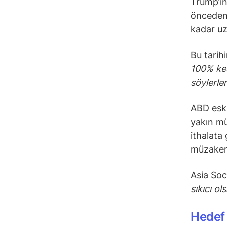
Trump’ın
önceden 
kadar uz
Bu tarih
100% kesi
söylerle
ABD eski
yakın mü
ithalata
müzakere
Asia Soc
sıkıcı o
Hedef 