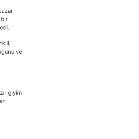
 pazar
 bir
edi.
ili,
uğunu ve
zır giyim
den