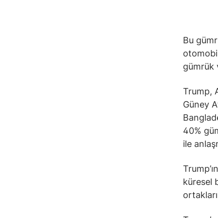
Bu gümrü
otomobil
gümrük v
Trump, A
Güney Af
Banglad
40% gümr
ile anla
Trump’ın
küresel 
ortaklar