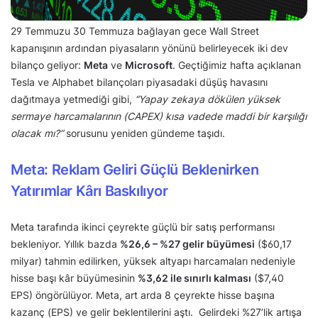
29 Temmuzu 30 Temmuza bağlayan gece Wall Street
kapanışının ardından piyasaların yönünü belirleyecek iki dev
bilanço geliyor:
Meta
ve
Microsoft
. Geçtiğimiz hafta açıklanan
Tesla ve Alphabet bilançoları piyasadaki düşüş havasını
dağıtmaya yetmediği gibi,
“Yapay zekaya dökülen yüksek
sermaye harcamalarının (CAPEX) kısa vadede maddi bir karşılığı
olacak mı?”
sorusunu yeniden gündeme taşıdı.
Meta: Reklam Geliri Güçlü Beklenirken
Yatırımlar Kârı Baskılıyor
Meta tarafında ikinci çeyrekte güçlü bir satış performansı
bekleniyor. Yıllık bazda
%26,6 – %27 gelir büyümesi
($60,17
milyar) tahmin edilirken, yüksek altyapı harcamaları nedeniyle
hisse başı kâr büyümesinin
%3,62 ile sınırlı kalması
($7,40
EPS) öngörülüyor. Meta, art arda 8 çeyrekte hisse başına
kazanç (EPS) ve gelir beklentilerini aştı. Gelirdeki %27’lik artışa