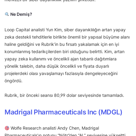
Ne Demiş?
Loop Capital analisti Yun Kim, siber dayanıklılığın artan yapay
zeka destekli tehditlerle birlikte önemli bir yapısal büyüme alanı
haline geldiğini ve Rubrik’in bu fırsatı yakalamak için en iyi
konumlanmış tedarikçilerden biri olduğunu belirtti. Kim, artan
yapay zeka kullanımı ve öncelikli ajan tabanlı dağıtımlara
yönelik talebin, daha düşük öncelikli ve fiyata duyarlı
projelerdeki olası yavaşlamayı fazlasıyla dengeleyeceğini
öngördü.
Rubrik, bir önceki seansı 80,99 dolar seviyesinde tamamladı.
Madrigal Pharmaceuticals Inc (MDGL)
Wolfe Research analisti Andy Chen, Madrigal
Pharmaceuticals’ın notunu “Nötr”den “AL” seviyesine yükseltti,