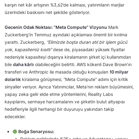
karşın net kâr artışının %3,62’de kalması, yatırımların marjlar
üzerindeki baskısını net şekilde gösteriyor.
Gecenin Odak Noktası: “Meta Compute” Vizyonu
Mark
Zuckerberg’in Temmuz ayındaki açıklaması önemli bir kırılma
yarattı. Zuckerberg,
“Elimizde boşta duran atıl bir işlem gücü
yok, kapasitemiz kısıtlı”
dese de, piyasadaki yüksek fiyatlar
nedeniyle kapasiteyi dışarıya kiralamanın şirket içi kullanımdan
bile
daha kârlı
olabileceğini belirtti. AWS kökenli Dave Brown’ın
transferi ve Anthropic ile masada olduğu konuşulan
10 milyar
dolarlık
kiralama görüşmesi, “Meta Compute” adımı için kritik
sinyaller veriyor. Ayrıca Yatırımcılar, Meta’nın reklam büyümesini,
yapay zeka gelir elde etme yöntemlerini, Reality Labs
kayıplarını, sermaye harcamalarını ve şirketin bulut altyapısı
hedefleriyle ilgili herhangi bir duyuruyu yakından takip
edecekler.
Boğa Senaryosu:
Reklam gelirlerinde %25+ artış ve Advantage+ yapay