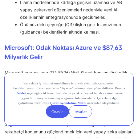
Llama modellerinde kârlılığa geçişin uzaması ve AB
yapay zeka/veri düzenlemeleri nedeniyle yeni AI
özelliklerinin entegrasyonunda gecikmeler.
Önümüzdeki çeyreğe (Q3) ilişkin gelir kılavuzunun
(guidance) beklentilerin altında kalması.
Microsoft: Odak Noktası Azure ve $87,63
Milyarlık Gelir
Microsoft cephesinde (Q4 FY26) Wall Street konsensüsü yıllık
%14,6 gelir büyümesi
($87,63 milyar) ve
%21,5 hisse başı kâr
büyümesi
($4,24) öngörüyor. Microsoft, art arda 8 çeyrek
boyunca hisse başına kazanç ve gelir tahminlerinin üzerinde
performans gösterdi. Hissenin fiyatlamasını doğrudan
belirleyecek ana unsur ise Azure bulut kanadı. Azure için güncel
yıllık büyüme beklentisi, şirket rehberliği ve piyasa konsensüsü
doğrultusunda
%39 – %40
seviyesinde. Bu gece şirketin
rekabetçi konumunu güçlendirmek için yeni yapay zeka ajanları