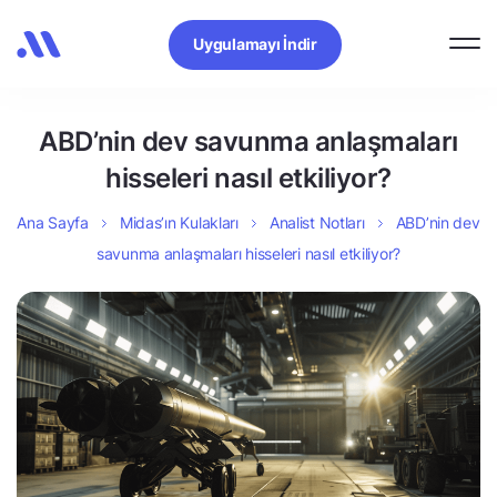
Uygulamayı İndir
ABD’nin dev savunma anlaşmaları
hisseleri nasıl etkiliyor?
Ana Sayfa
Midas’ın Kulakları
Analist Notları
ABD’nin dev
savunma anlaşmaları hisseleri nasıl etkiliyor?