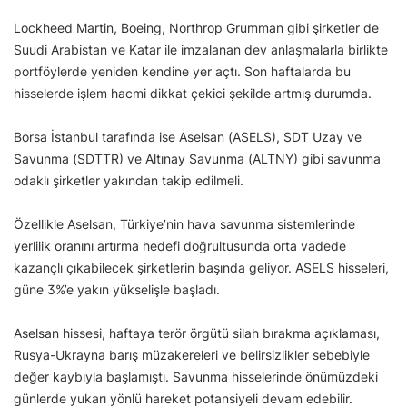
Lockheed Martin, Boeing, Northrop Grumman gibi şirketler de
Suudi Arabistan ve Katar ile imzalanan dev anlaşmalarla birlikte
portföylerde yeniden kendine yer açtı. Son haftalarda bu
hisselerde işlem hacmi dikkat çekici şekilde artmış durumda.
Borsa İstanbul tarafında ise Aselsan (ASELS), SDT Uzay ve
Savunma (SDTTR) ve Altınay Savunma (ALTNY) gibi savunma
odaklı şirketler yakından takip edilmeli.
Özellikle Aselsan, Türkiye’nin hava savunma sistemlerinde
yerlilik oranını artırma hedefi doğrultusunda orta vadede
kazançlı çıkabilecek şirketlerin başında geliyor. ASELS hisseleri,
güne 3%’e yakın yükselişle başladı.
Aselsan hissesi, haftaya terör örgütü silah bırakma açıklaması,
Rusya-Ukrayna barış müzakereleri ve belirsizlikler sebebiyle
değer kaybıyla başlamıştı. Savunma hisselerinde önümüzdeki
günlerde yukarı yönlü hareket potansiyeli devam edebilir.