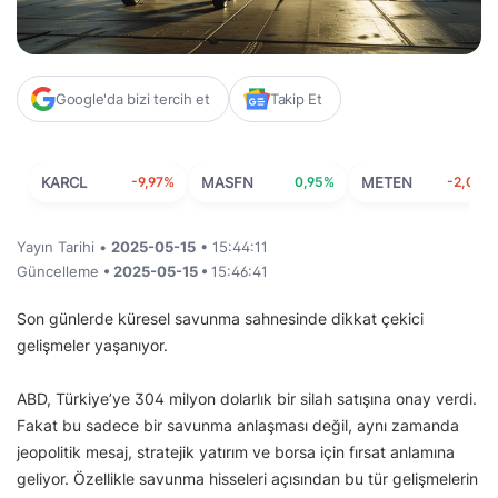
Google'da bizi tercih et
Takip Et
KARCL
-9,97%
MASFN
0,95%
METEN
-2,05%
Yayın Tarihi •
2025-05-15
• 15:44:11
Güncelleme
• 2025-05-15 •
15:46:41
Son günlerde küresel savunma sahnesinde dikkat çekici
gelişmeler yaşanıyor.
ABD, Türkiye’ye 304 milyon dolarlık bir silah satışına onay verdi.
Fakat bu sadece bir savunma anlaşması değil, aynı zamanda
jeopolitik mesaj, stratejik yatırım ve borsa için fırsat anlamına
geliyor. Özellikle savunma hisseleri açısından bu tür gelişmelerin