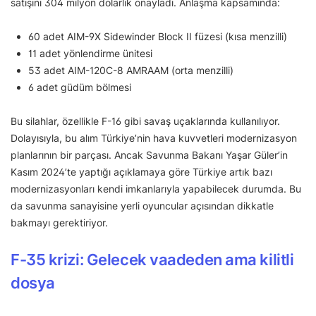
satışını 304 milyon dolarlık onayladı. Anlaşma kapsamında:
60 adet AIM-9X Sidewinder Block II füzesi (kısa menzilli)
11 adet yönlendirme ünitesi
53 adet AIM-120C-8 AMRAAM (orta menzilli)
6 adet güdüm bölmesi
Bu silahlar, özellikle F-16 gibi savaş uçaklarında kullanılıyor.
Dolayısıyla, bu alım Türkiye’nin hava kuvvetleri modernizasyon
planlarının bir parçası. Ancak Savunma Bakanı Yaşar Güler’in
Kasım 2024’te yaptığı açıklamaya göre Türkiye artık bazı
modernizasyonları kendi imkanlarıyla yapabilecek durumda. Bu
da savunma sanayisine yerli oyuncular açısından dikkatle
bakmayı gerektiriyor.
F-35 krizi: Gelecek vaadeden ama kilitli
dosya