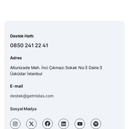
Destek Hattı
0850 241 22 41
Adres
Altunizade Mah. İnci Çıkmazı Sokak No:3 Daire:3
Üsküdar İstanbul
E-mail
destek@getmidas.com
Sosyal Medya