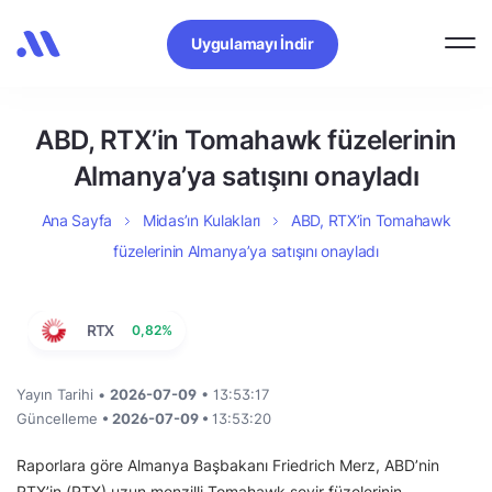
Uygulamayı İndir
ABD, RTX’in Tomahawk füzelerinin
Almanya’ya satışını onayladı
Ana Sayfa
Midas’ın Kulakları
ABD, RTX’in Tomahawk
füzelerinin Almanya’ya satışını onayladı
RTX
0,82%
Yayın Tarihi •
2026-07-09
• 13:53:17
Güncelleme
• 2026-07-09 •
13:53:20
Raporlara göre Almanya Başbakanı Friedrich Merz, ABD’nin
RTX’in (RTX) uzun menzilli Tomahawk seyir füzelerinin