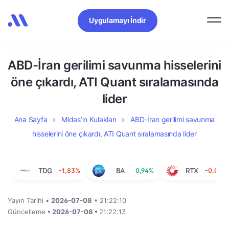
Uygulamayı İndir
ABD-İran gerilimi savunma hisselerini
öne çıkardı, ATI Quant sıralamasında
lider
Ana Sayfa
Midas’ın Kulakları
ABD-İran gerilimi savunma
hisselerini öne çıkardı, ATI Quant sıralamasında lider
TDG
-1,83%
BA
0,94%
RTX
-0,08%
Yayın Tarihi •
2026-07-08
• 21:22:10
Güncelleme
• 2026-07-08 •
21:22:13