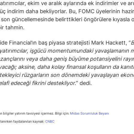
atırımcılar, ekim ve aralık aylarında ek indirimler ve a
üç indirim daha bekliyorlar. Bu, FOMC üyelerinin hazi
 son güncellemesinde belirttikleri öngörülere kıyasla 
bir tahmin.
de Financial’ın baş piyasa stratejisti Mark Hackett, “
B
yatırımcılar, işgücü momentumundaki yavaşlamanın 
azançlarını veya daha geniş büyüme potansiyelini ray
acağı; aksine, daha kolay finansal koşulların da kanıtl
stekleyici rüzgarların son dönemdeki yavaşlayan eko
telafi edeceği fikrini destekliyor.
” dedi.
n bilgiler yatırım tavsiyesi içermez. Bilgi için:
Midas Sorumluluk Beyanı
rlanırken faydalanılan kaynak:
CNBC