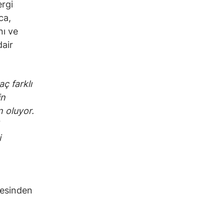
rgi
ca,
nı ve
dair
aç farklı
in
n oluyor.
i
yesinden