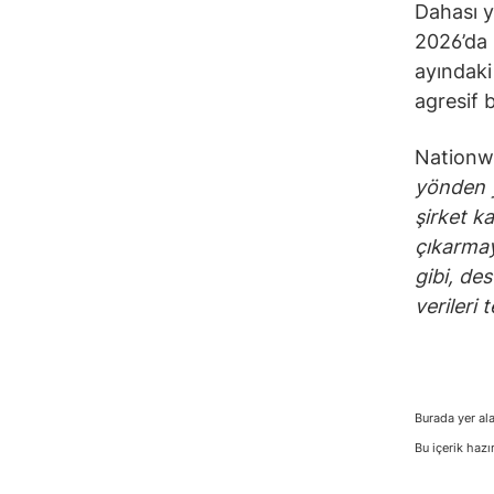
Dahası y
2026’da 
ayındaki
agresif 
Nationwi
yönden 
şirket k
çıkarmay
gibi, de
verileri 
Burada yer ala
Bu içerik hazı