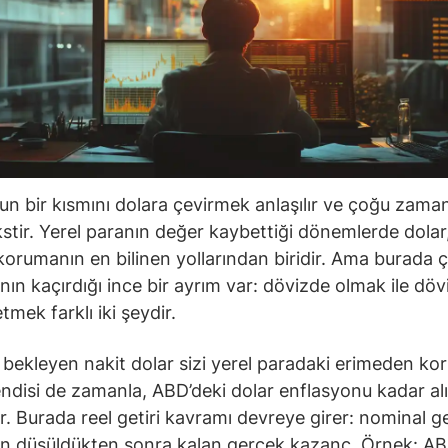
un bir kısmını dolara çevirmek anlaşılır ve çoğu zama
ekstir. Yerel paranın değer kaybettiği dönemlerde dolar
orumanın en bilinen yollarından biridir. Ama burada 
ının kaçırdığı ince bir ayrım var: dövizde olmak ile dö
etmek farklı iki şeydir.
bekleyen nakit dolar sizi yerel paradaki erimeden koru
ndisi de zamanla, ABD’deki dolar enflasyonu kadar a
. Burada reel getiri kavramı devreye girer: nominal ge
on düşüldükten sonra kalan gerçek kazanç. Örnek: A