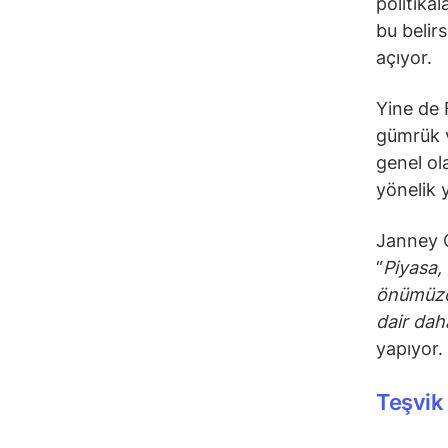
politikal
bu belirs
açıyor.
Yine de F
gümrük v
genel ol
yönelik 
Janney C
“
Piyasa, 
önümüzde
dair dah
yapıyor.
Teşvik