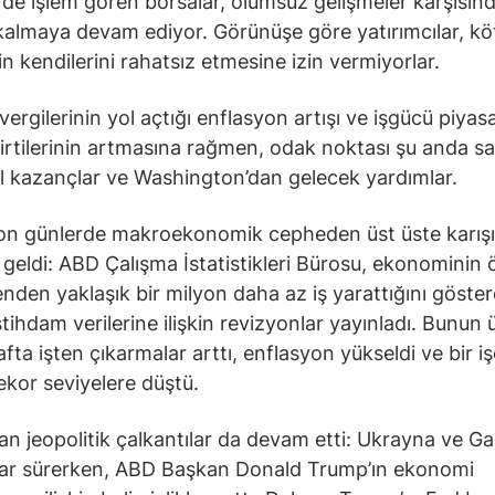
rde işlem gören borsalar, olumsuz gelişmeler karşısın
 kalmaya devam ediyor. Görünüşe göre yatırımcılar, kö
in kendilerini rahatsız etmesine izin vermiyorlar.
ergilerinin yol açtığı enflasyon artışı ve işgücü piyas
lirtilerinin artmasına rağmen, odak noktası şu anda sağ
 kazançlar ve Washington’dan gelecek yardımlar.
on günlerde makroekonomik cepheden üst üste karış
 geldi: ABD Çalışma İstatistikleri Bürosu, ekonominin
nden yaklaşık bir milyon daha az iş yarattığını göste
stihdam verilerine ilişkin revizyonlar yayınladı. Bunun 
fta işten çıkarmalar arttı, enflasyon yükseldi ve bir iş
ekor seviyelere düştü.
an jeopolitik çalkantılar da devam etti: Ukrayna ve G
lar sürerken, ABD Başkan Donald Trump’ın ekonomi