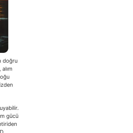
n doğru
, alım
çoğu
vizden
yabilir.
lım gücü
tiriden
BD