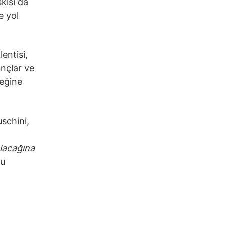
skısı da
e yol
entisi,
ançlar ve
ceğine
schini,
olacağına
nu