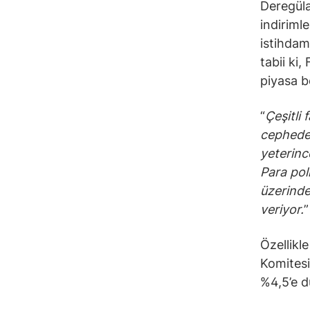
Deregüla
indirimle
istihdam
tabii ki
piyasa be
“
Çeşitli 
cephede 
yeterinc
Para pol
üzerinde
veriyor.
”
Özellikl
Komitesi
%4,5’e d