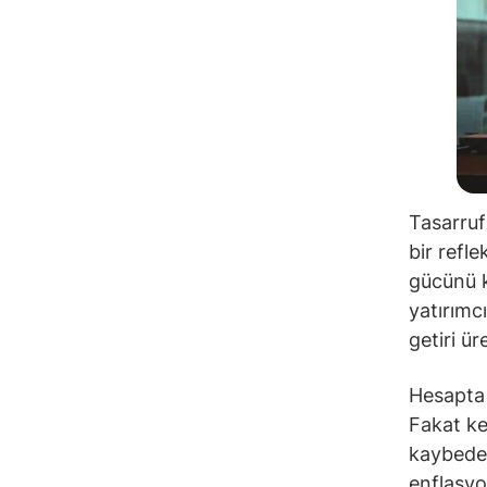
Tasarruf
bir refl
gücünü k
yatırımc
getiri ür
Hesapta 
Fakat ke
kaybeder
enflasy