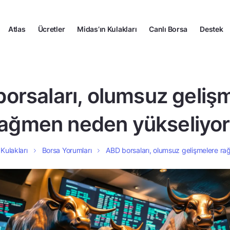
Atlas
Ücretler
Midas’ın Kulakları
Canlı Borsa
Destek
orsaları, olumsuz geliş
ağmen neden yükseliyo
 Kulakları
Borsa Yorumları
ABD borsaları, olumsuz gelişmelere r