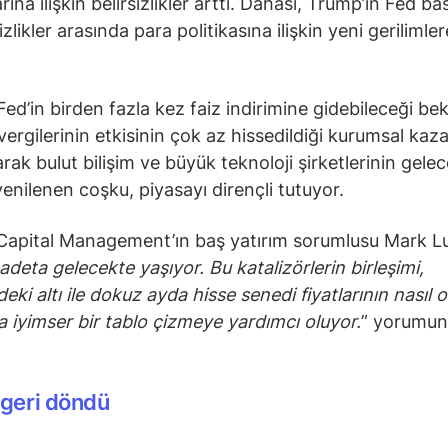
arına ilişkin belirsizlikler arttı. Dahası, Trump’ın Fed ba
izlikler arasında para politikasına ilişkin yeni gerilimler
ed’in birden fazla kez faiz indirimine gidebileceği bekl
ergilerinin etkisinin çok az hissedildiği kurumsal kaz
arak bulut bilişim ve büyük teknoloji şirketlerinin gele
yenilenen coşku, piyasayı dirençli tutuyor.
apital Management’ın baş yatırım sorumlusu Mark Lu
adeta gelecekte yaşıyor. Bu katalizörlerin birleşimi,
ki altı ile dokuz ayda hisse senedi fiyatlarının nasıl 
a iyimser bir tablo çizmeye yardımcı oluyor.
” yorumu
 geri döndü