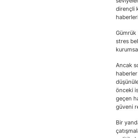
seviyele
dirençli
haberler
Gümrük v
stres be
kurumsal
Ancak s
haberler
düşünüle
önceki i
geçen ha
güveni r
Bir yand
çatışma