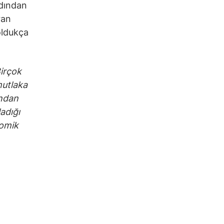
rdından
ran
oldukça
irçok
mutlaka
ından
adığı
nomik