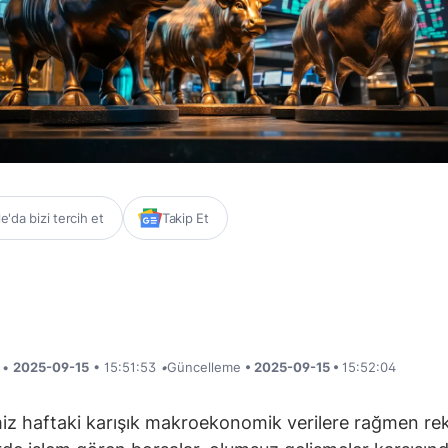
'da bizi tercih et
Takip Et
i •
2025-09-15
• 15:51:53
•
Güncelleme
• 2025-09-15 •
15:52:04
iz haftaki karışık makroekonomik verilere rağmen re