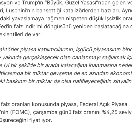
syon ve Trump’ın “Büyük, Güzel Yasası”ndan gelen ve
ri, Luschini’nin bahsettiği katalizörlerden bazıları. Ayrı
daki yavaşlamaya rağmen nispeten düşük işsizlik ora
, Fed’in faiz indirimi döngüsünü yeniden başlatacağına 
klentileri de var:
faktörler piyasa katılımcılarının, işgücü piyasasının birk
yakında gerçekleşecek olan canlanmayı sağlamak iç
e iyi bir şekilde bir arada kalacağına inanmasına nede
itikasında bir miktar gevşeme de en azından ekonomi
ki baskının bir miktar da olsa hafifleyeceğinin sinyalin
e faiz oranları konusunda piyasa, Federal Açık Piyasa
’nin (FOMC), çarşamba günü faiz oranını %4,25 sevi
üşüreceğini fiyatlıyor.