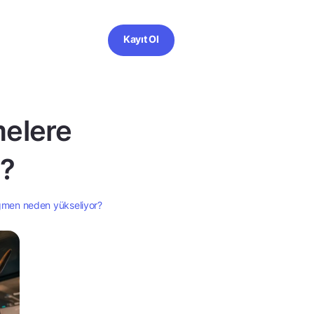
Kayıt Ol
melere
r?
ağmen neden yükseliyor?