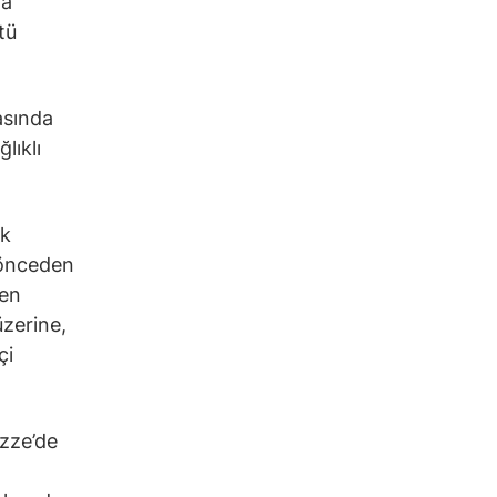
da
tü
asında
lıklı
ık
 önceden
ren
üzerine,
çi
azze’de