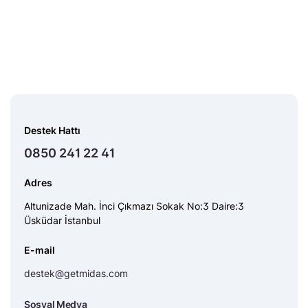
Destek Hattı
0850 241 22 41
Adres
Altunizade Mah. İnci Çıkmazı Sokak No:3 Daire:3
Üsküdar İstanbul
E-mail
destek@getmidas.com
Sosyal Medya