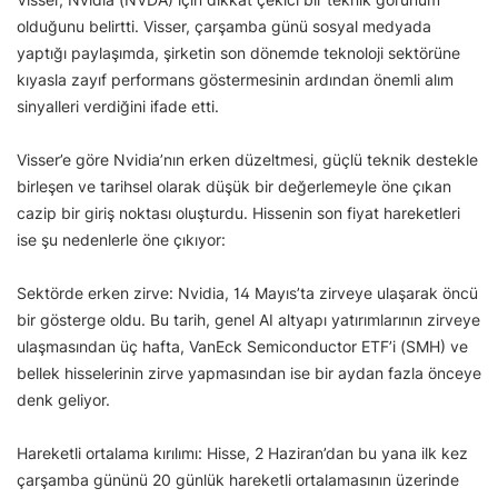
olduğunu belirtti. Visser, çarşamba günü sosyal medyada
yaptığı paylaşımda, şirketin son dönemde teknoloji sektörüne
kıyasla zayıf performans göstermesinin ardından önemli alım
sinyalleri verdiğini ifade etti.
Visser’e göre Nvidia’nın erken düzeltmesi, güçlü teknik destekle
birleşen ve tarihsel olarak düşük bir değerlemeyle öne çıkan
cazip bir giriş noktası oluşturdu. Hissenin son fiyat hareketleri
ise şu nedenlerle öne çıkıyor:
Sektörde erken zirve: Nvidia, 14 Mayıs’ta zirveye ulaşarak öncü
bir gösterge oldu. Bu tarih, genel AI altyapı yatırımlarının zirveye
ulaşmasından üç hafta, VanEck Semiconductor ETF’i (SMH) ve
bellek hisselerinin zirve yapmasından ise bir aydan fazla önceye
denk geliyor.
Hareketli ortalama kırılımı: Hisse, 2 Haziran’dan bu yana ilk kez
çarşamba gününü 20 günlük hareketli ortalamasının üzerinde