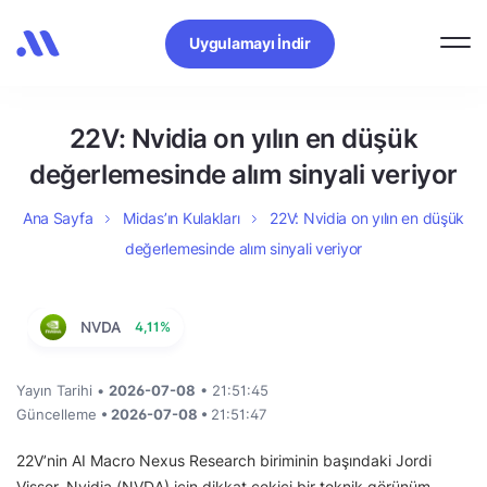
Uygulamayı İndir
22V: Nvidia on yılın en düşük
değerlemesinde alım sinyali veriyor
Ana Sayfa
Midas’ın Kulakları
22V: Nvidia on yılın en düşük
değerlemesinde alım sinyali veriyor
NVDA
4,11%
Yayın Tarihi •
2026-07-08
• 21:51:45
Güncelleme
• 2026-07-08 •
21:51:47
22V’nin AI Macro Nexus Research biriminin başındaki Jordi
Visser, Nvidia (NVDA) için dikkat çekici bir teknik görünüm