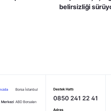
belirsizliği sürüy
Destek Hattı
mızda
Borsa İstanbul
0850 241 22 41
 Merkezi
ABD Borsaları
Adres