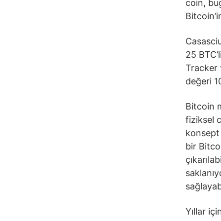
coin, bu
Bitcoin’i
Casasciu
25 BTC’l
Tracker 
değeri 1
Bitcoin 
fiziksel
konsept 
bir Bitco
çıkarıla
saklanıy
sağlayabi
Yıllar iç