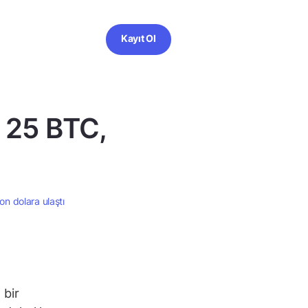
Kayıt Ol
ı: 25 BTC,
yon dolara ulaştı
 bir