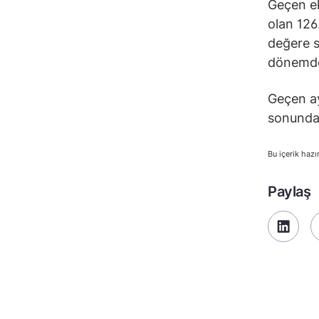
Geçen ek
olan 126
değere s
dönemdek
Geçen ay
sonunda 
Bu içerik hazı
Paylaş