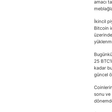
amacı ta
meblağla
İkincil 
Bitcoin 
üzerinde
yüklenme
Bugünkü 
25 BTC’l
kadar bu
güncel ö
Coinlerin
sonu ve 
dönemde 