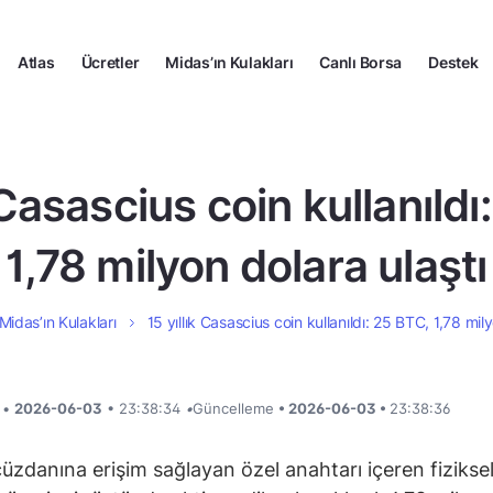
Atlas
Ücretler
Midas’ın Kulakları
Canlı Borsa
Destek
 Casascius coin kullanıld
1,78 milyon dolara ulaştı
Midas’ın Kulakları
15 yıllık Casascius coin kullanıldı: 25 BTC, 1,78 mil
i •
2026-06-03
• 23:38:34
•
Güncelleme
• 2026-06-03 •
23:38:36
cüzdanına erişim sağlayan özel anahtarı içeren fiziksel