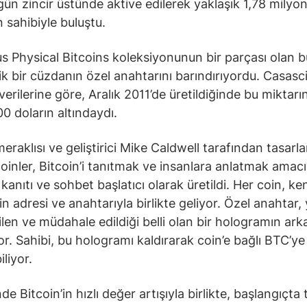
gün zincir üstünde aktive edilerek yaklaşık 1,78 milyon
n sahibiyle buluştu.
s Physical Bitcoins koleksiyonunun bir parçası olan b
ik bir cüzdanın özel anahtarını barındırıyordu. Casasc
verilerine göre, Aralık 2011’de üretildiğinde bu miktar
00 doların altındaydı.
meraklısı ve geliştirici Mike Caldwell tarafından tasarl
 coinler, Bitcoin’i tanıtmak ve insanlara anlatmak amacı
kanıtı ve sohbet başlatıcı olarak üretildi. Her coin, ke
in adresi ve anahtarıyla birlikte geliyor. Özel anahtar,
bilen ve müdahale edildiği belli olan bir hologramın ar
or. Sahibi, bu hologramı kaldırarak coin’e bağlı BTC’ye
liyor.
inde Bitcoin’in hızlı değer artışıyla birlikte, başlangıçta