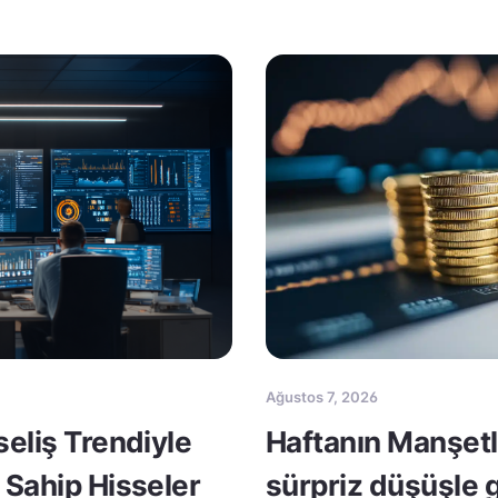
Ağustos 7, 2026
seliş Trendiyle
Haftanın Manşetle
 Sahip Hisseler
sürpriz düşüşle 