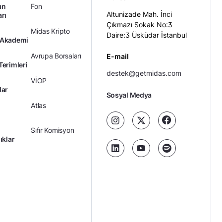
ın
Fon
Altunizade Mah. İnci
arı
Çıkmazı Sokak No:3
Midas Kripto
Daire:3 Üsküdar İstanbul
 Akademi
Avrupa Borsaları
E-mail
Terimleri
destek@getmidas.com
VİOP
lar
Sosyal Medya
Atlas
Sıfır Komisyon
ıklar
Kredili Yatırım
Ücretler
Kariyer