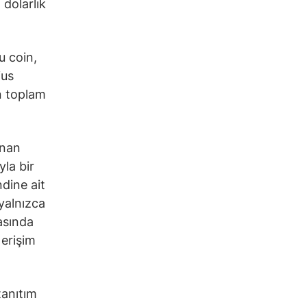
 dolarlık
u coin,
ius
ın toplam
anan
yla bir
ndine ait
 yalnızca
kasında
 erişim
 tanıtım