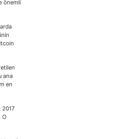
e önemli
larda
inin
itcoin
etilen
u ana
em en
ız 2017
. O