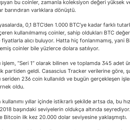
şıyan bu coinler, zamanla koleksiyon değeri yüksek v
r barındıran varlıklara dönüştü.
piyasalarda, 0,1 BTC’den 1.000 BTC’ye kadar farklı tutar
içeren kullanılmamış coinler, sahip oldukları BTC değer
 fiyatlarla alıcı buluyor. Hatta hiç fonlanmamış, yani B
miş coinler bile yüzlerce dolara satılıyor.
işlem, “Seri 1” olarak bilinen ve toplamda 345 adet ür
ik partiden geldi. Casascius Tracker verilerine göre, ş
 seriden 236 coin kullanıldı ve bugün gerçekleşen işl
rnek oldu.
 kullanımı yıllar içinde istikrarlı şekilde artsa da, bu h
2018 başındaki seviyelerin oldukça altında seyrediyor
Bitcoin ilk kez 20.000 dolar seviyesine yaklaşmıştı.