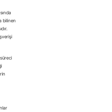
asında
a bilinen
dır.
şverişi
süreci
ği
rin
nlar