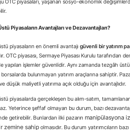
u OTC piyasaları, yaşanan sosyo-ekonomik değişimler
lir.
stü Piyasaların Avantajları ve Dezavantajları?
stü piyasaların en önemli avantajı
güvenli bir yatırım pa
ır. OTC piyasası, Sermaye Piyasası Kurulu tarafından den
e yapılan işlemler güvenlidir. Aynı zamanda tezgâh üstü
 borsalarda bulunmayan yatırım araçlarına sahiptir. Paza
ve düşük maliyetli yatırıma açık olduğu için avantajlıdır.
stü piyasalarda gerçekleşen bu alım-satım, tamamlana
az. Yeterince şeffaf olmayan bu durum, bazı dezavantaj
manipülasyona iz
de getirebilir. Bunlardan ilki pazarın
ir zemine sahip
olmasıdır. Bu durum yatırımcıların bazı