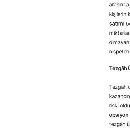
arasında;
kişilerin 
satımı
bu
miktarlar
olmayan 
nispeten
Tezgâh Ü
Tezgâh üs
kazancını
riski old
opsiyon 
tezgâh üs