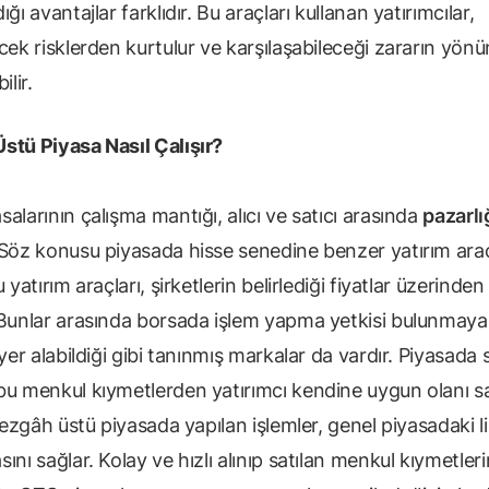
ığı avantajlar farklıdır. Bu araçları kullanan yatırımcılar,
cek risklerden kurtulur ve karşılaşabileceği zararın yön
ilir.
stü Piyasa Nasıl Çalışır?
alarının çalışma mantığı, alıcı ve satıcı arasında
pazarlı
Söz konusu piyasada hisse senedine benzer yatırım araç
u yatırım araçları, şirketlerin belirlediği fiyatlar üzerinden
 Bunlar arasında borsada işlem yapma yetkisi bulunmay
 yer alabildiği gibi tanınmış markalar da vardır. Piyasada 
bu menkul kıymetlerden yatırımcı kendine uygun olanı s
 Tezgâh üstü piyasada yapılan işlemler, genel piyasadaki li
ını sağlar. Kolay ve hızlı alınıp satılan menkul kıymetleri