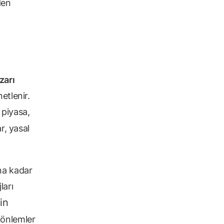
den
zarı
etlenir.
 piyasa,
r, yasal
na kadar
ları
in
 önlemler