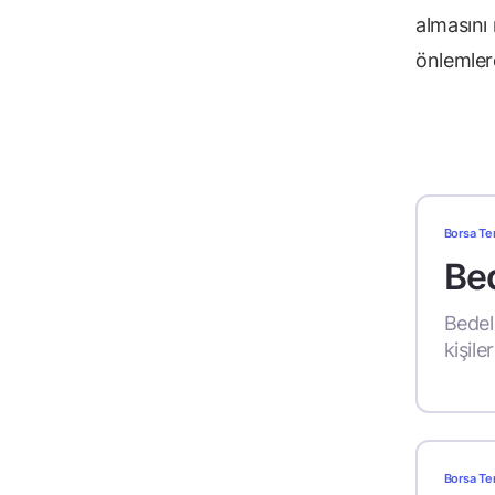
almasını 
önlemler
Borsa Te
Bed
Bedel
kişile
Borsa Te