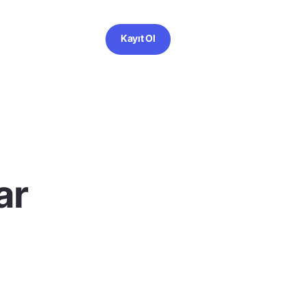
Kayıt Ol
ar