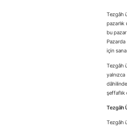
Tezgâh ü
pazarlık 
bu pazarı
Pazarda i
için sana
Tezgâh ü
yalnızca 
dâhilinde
şeffaflık
Tezgâh Ü
Tezgâh üs