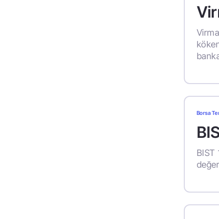
Vir
Virman
köken
banka
Borsa Te
BI
BIST 
değeri