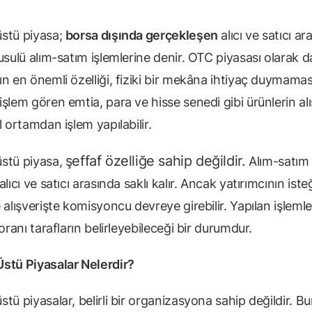
stü piyasa;
borsa dışında gerçekleşen
alıcı ve satıcı ar
usulü alım-satım işlemlerine denir. OTC piyasası olarak d
n en önemli özelliği, fiziki bir mekâna ihtiyaç duymaması
şlem gören emtia, para ve hisse senedi gibi ürünlerin alı
l ortamdan işlem yapılabilir.
şeffaf özelliğe sahip değildir.
stü piyasa,
Alım-satım 
alıcı ve satıcı arasında saklı kalır. Ancak yatırımcının iste
 alışverişte komisyoncu devreye girebilir. Yapılan işlemle
 oranı tarafların belirleyebileceği bir durumdur.
stü Piyasalar Nelerdir?
tü piyasalar, belirli bir organizasyona sahip değildir. Bu