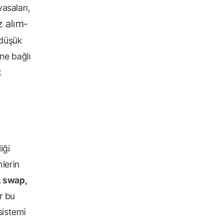
asaları,
z alım-
 düşük
üne bağlı
k
iği
lerin
, swap,
ar bu
sistemi