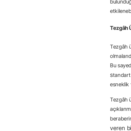
bulunduğ
etkilenebi
Tezgâh Ü
Tezgâh ü
olmalarıd
Bu sayed
s
tandart
esneklik 
Tezgâh ü
açıklanm
beraberin
veren b