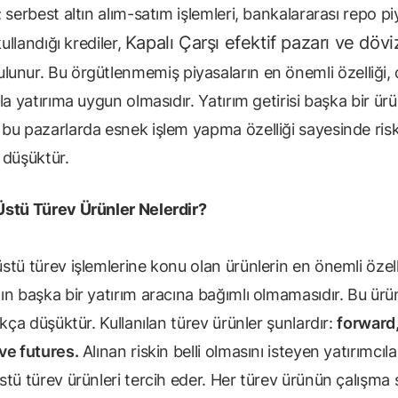
 serbest altın alım-satım işlemleri, bankalararası repo piy
Kapalı Çarşı efektif pazarı ve dövi
kullandığı krediler,
lunur. Bu örgütlenmemiş piyasaların en önemli özelliği,
la yatırıma uygun olmasıdır. Yatırım getirisi başka bir ür
bu pazarlarda esnek işlem yapma özelliği sayesinde ris
 düşüktür.
stü Türev Ürünler Nelerdir?
tü türev işlemlerine konu olan ürünlerin en önemli özell
n başka bir yatırım aracına bağımlı olmamasıdır. Bu ürün
ukça düşüktür. Kullanılan türev ürünler şunlardır:
forward
ve futures.
Alınan riskin belli olmasını isteyen yatırımcıl
tü türev ürünleri tercih eder. Her türev ürünün çalışma 