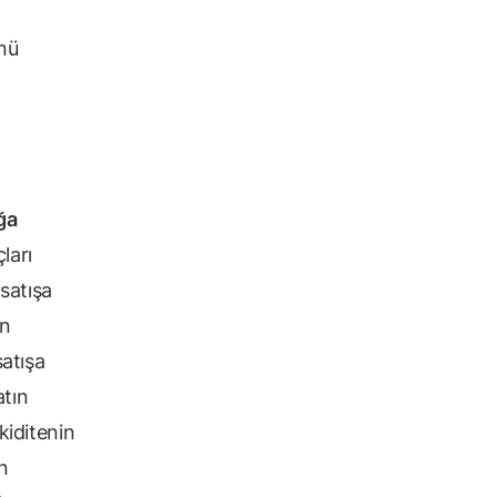
ünü
ğa
ları
 satışa
an
satışa
atın
kiditenin
n