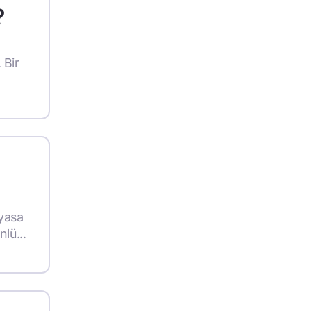
?
 Bir
iyasa
lü...