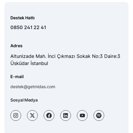
Destek Hattı
0850 241 22 41
Adres
Altunizade Mah. İnci Çıkmazı Sokak No:3 Daire:3
Üsküdar İstanbul
E-mail
destek@getmidas.com
Sosyal Medya