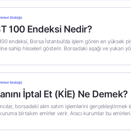
rimleri Sözlüğü
ST 100 Endeksi Nedir?
100 endeksi, Borsa İstanbul’da işlem gören en yüksek p
ne sahip hisseleri gösterir. Borsadaki aşağı ve yukarı yön
rimleri Sözlüğü
anını İptal Et (KİE) Ne Demek?
mcılar, borsadaki alım satım işlemlerini gerçekleştirmek i
kuruma birtakım emirler verir. Aracı kurumlar bu emirleri.