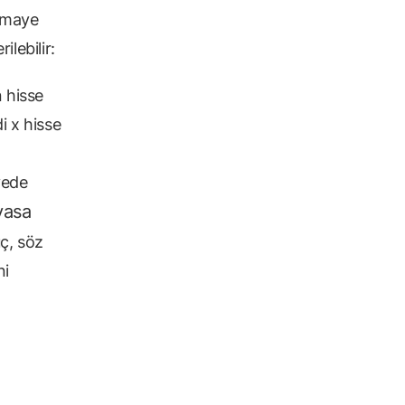
rmaye
ilebilir:
n hisse
i x hisse
yede
yasa
ç, söz
ni