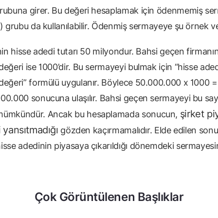
rubuna girer. Bu değeri hesaplamak için ödenmemiş se
) grubu da kullanılabilir. Ödenmiş sermayeye şu örnek ver
nin hisse adedi tutarı 50 milyondur. Bahsi geçen firmanı
eğeri ise 1000’dir. Bu sermayeyi bulmak için “hisse aded
değeri” formülü uygulanır. Böylece 50.000.000 x 1000 =
00.000 sonucuna ulaşılır. Bahsi geçen sermayeyi bu sa
şirket pi
mümkündür. Ancak bu hesaplamada sonucun,
i
yansıtmadığı
gözden kaçırmamalıdır. Elde edilen sonu
isse adedinin piyasaya çıkarıldığı dönemdeki sermayesi
Çok Görüntülenen Başlıklar