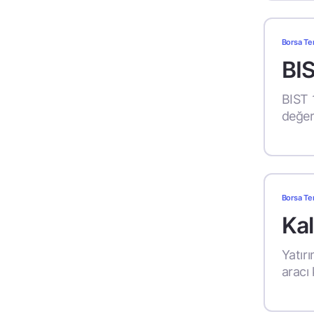
Borsa Te
BI
BIST 
değeri
Borsa Te
Kal
Yatırı
aracı 