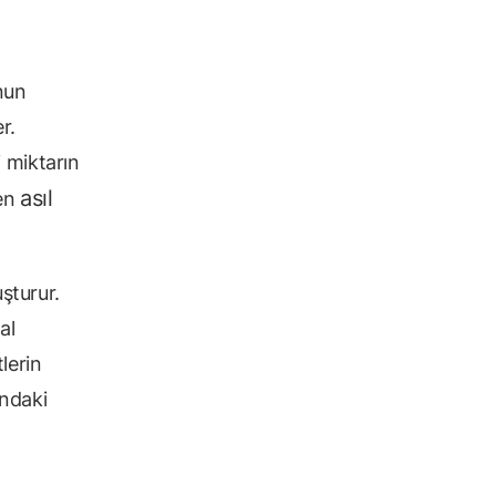
nun
r.
 miktarın
asıl
çen
uşturur.
al
lerin
ındaki