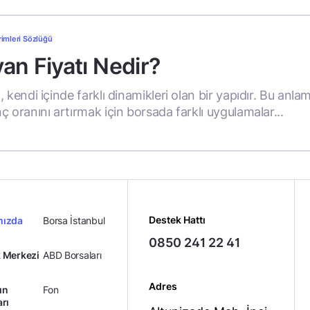
rimleri Sözlüğü
an Fiyatı Nedir?
 kendi içinde farklı dinamikleri olan bir yapıdır. Bu anla
ç oranını artırmak için borsada farklı uygulamalar...
Destek Hattı
mızda
Borsa İstanbul
0850 241 22 41
 Merkezi
ABD Borsaları
Adres
ın
Fon
arı