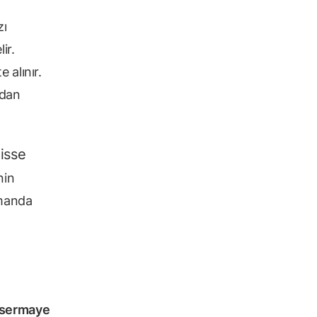
zı
ir.
 alınır.
rdan
isse
nin
amanda
 sermaye