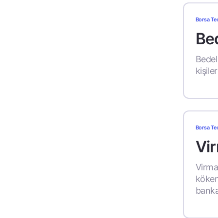
Borsa Te
Bed
Bedel
kişile
Borsa Te
Vir
Virman
köken
banka