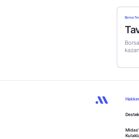
Borsa Te
Tav
Borsa,
kazan
Hakkı
Destek
Midas'
Kulakl