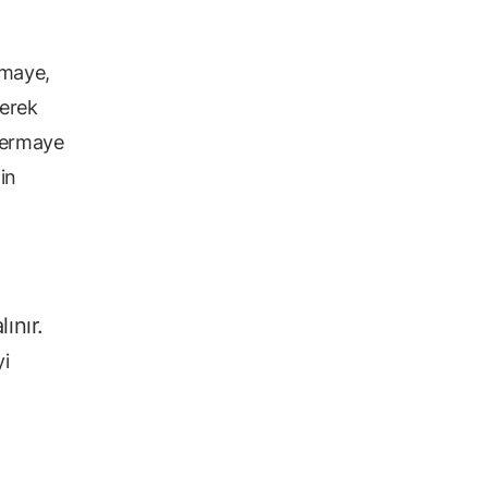
rmaye,
derek
sermaye
in
lınır.
yi