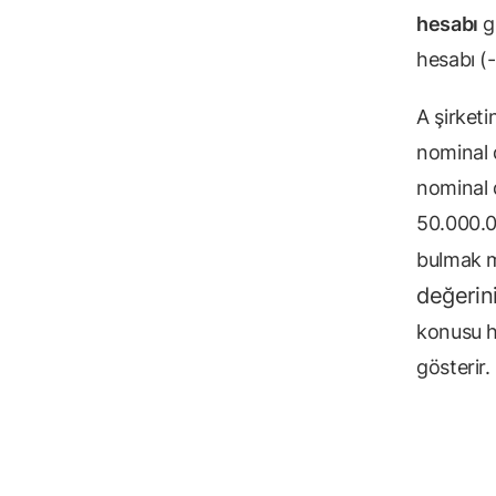
hesabı
g
hesabı (-
A şirketi
nominal d
nominal 
50.000.0
bulmak 
değerin
konusu h
gösterir.