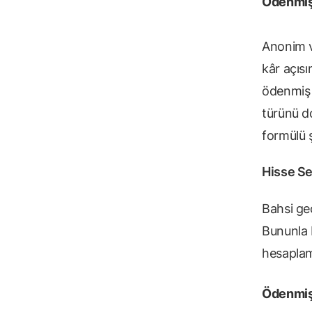
Ödenmiş
Anonim v
kâr açısı
ödenmiş 
türünü d
formülü 
Hisse S
Bahsi ge
Bununla 
hesaplam
Ödenmiş