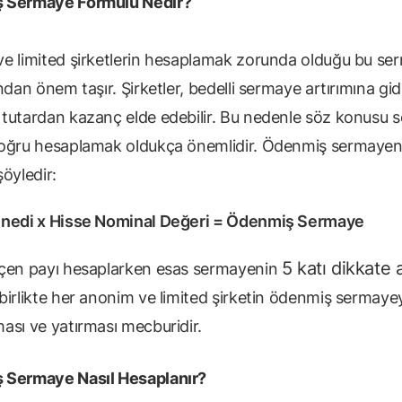
 Sermaye Formülü Nedir?
e limited şirketlerin hesaplamak zorunda olduğu bu se
ndan önem taşır. Şirketler, bedelli sermaye artırımına gi
tutardan kazanç elde edebilir. Bu nedenle söz konusu 
oğru hesaplamak oldukça önemlidir. Ödenmiş sermayen
şöyledir:
enedi x Hisse Nominal Değeri = Ödenmiş Sermaye
5 katı dikkate a
çen payı hesaplarken esas sermayenin
birlikte her anonim ve limited şirketin ödenmiş sermaye
ası ve yatırması mecburidir.
 Sermaye Nasıl Hesaplanır?