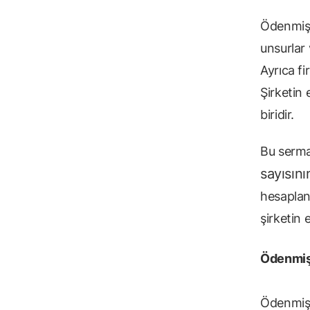
Ödenmiş 
unsurlar 
Ayrıca fi
Şirketin
biridir.
Bu serma
sayısını
hesaplan
şirketin 
Ödenmiş
Ödenmiş 