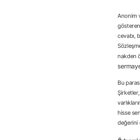
Anonim ve
gösteren
cevabı, b
Sözleşme
nakden ö
sermaye
Bu parasa
Şirketler
varlıklar
hisse sen
değerini