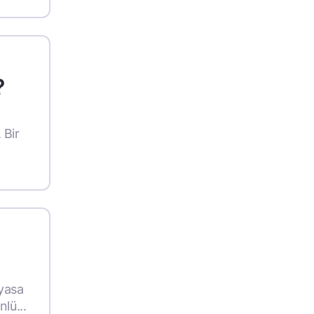
?
 Bir
iyasa
lü...