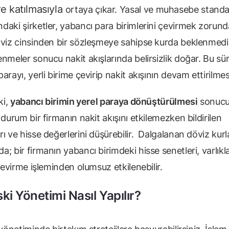
re katılmasıyla
ortaya çıkar. Yasal ve muhasebe standar
aki şirketler, yabancı para birimlerini çevirmek zorunda
öviz cinsinden bir sözleşmeye sahipse kurda beklenmedi
nmeler sonucu nakit akışlarında belirsizlik doğar. Bu sü
arayı, yerli birime çevirip nakit akışının devam ettirilmes
ki,
yabancı birimin yerel paraya dönüştürülmesi
sonucu
 durum bir firmanın nakit akışını etkilemezken bildirilen
ı ve hisse değerlerini düşürebilir. Dalgalanan döviz kurl
; bir firmanın yabancı birimdeki hisse senetleri, varlıkla
 çevirme işleminden olumsuz etkilenebilir.
ski Yönetimi Nasıl Yapılır?