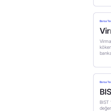
Borsa Te
Vir
Virman
köken
banka
Borsa Te
BI
BIST 
değeri