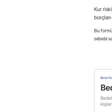
Kur risk
borçları
Bu formü
sebebi sa
Borsa Te
Bed
Bedel
kişile