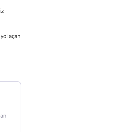
iz
 yol açan
pan