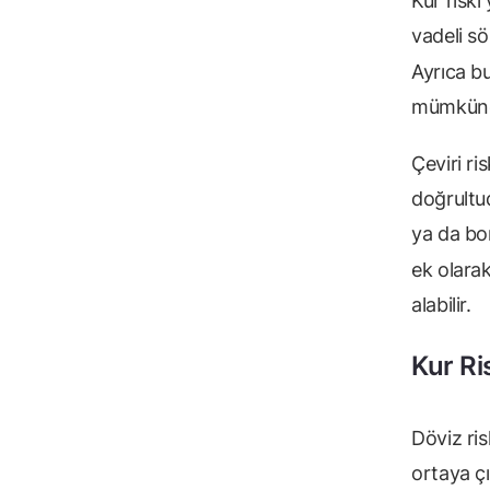
Kur riski
vadeli sö
Ayrıca b
mümkün
Çeviri r
doğrultud
ya da bor
ek olarak
alabilir.
Kur Ri
Döviz ris
ortaya çı