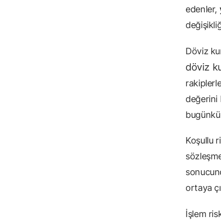
edenler,
değişikli
Döviz kur
döviz k
rakiplerl
değerini
bugünkü 
Koşullu r
sözleşmel
sonucund
ortaya ç
İşlem ris