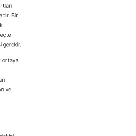
tları
dır. Bir
k
reçte
i gerekir.
 ortaya
arı
rı ve