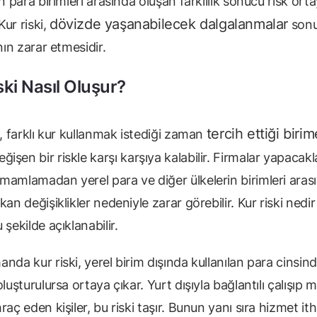
in para birimleri arasında oluşan farklılık sonucu risk ort
dövizde yaşanabilecek dalgalanmalar
 Kur riski,
sonu
ının zarar etmesidir.
ski Nasıl Oluşur?
tercih ettiği birim
t, farklı kur kullanmak istediği zaman
ğişen bir riskle karşı karşıya kalabilir. Firmalar yapacakla
mamlamadan yerel para ve diğer ülkelerin birimleri aras
kan değişiklikler nedeniyle zarar görebilir. Kur riski nedi
 şekilde açıklanabilir.
nda kur riski, yerel birim dışında kullanılan para cinsin
oluşturulursa ortaya çıkar. Yurt dışıyla bağlantılı çalışıp m
raç eden kişiler, bu riski taşır. Bunun yanı sıra hizmet ith