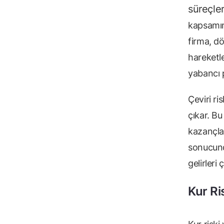
süreçle
kapsamınd
firma, d
hareketle
yabancı p
Çeviri ris
çıkar. Bu
kazançlar
sonucunda
gelirleri
Kur Ri