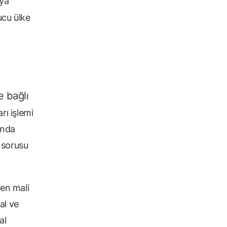
aya
cu ülke
e bağlı
rı işlemi
ında
r sorusu
den mali
al ve
al