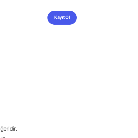
Kayıt Ol
ğeridir.