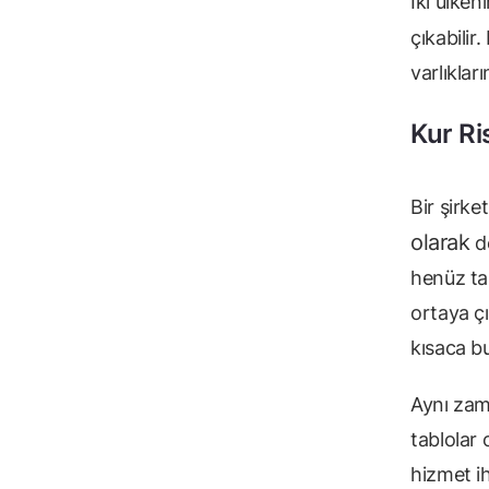
İki ülken
çıkabilir.
varlıklar
Kur Ri
Bir şirke
olarak
de
henüz ta
ortaya çı
kısaca bu
Aynı zama
tablolar 
hizmet ih