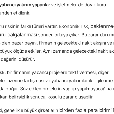
yabancı yatırım yapanlar
ve işletmeler de döviz kuru
ğinden etkilenir.
beklenme
u riskinin farklı türleri vardır. Ekonomik risk,
uru dalgalanması
sonucu ortaya çıkar. Bu zarar durum
e olan pazar payını, firmanın gelecekteki nakit akışını v
 büyük ölçüde etkiler. Aynı zamanda gelecekteki nakit ak
değerini düşürür.
isk; bir firmanın yabancı projelere teklif vermesi, diğer
er üzerine tartışması ve yabancı yatırımlar ile ilgilenmes
a doğar. Söz edilen projelerin yapılıp yapılmayacağına 
ıkan
belirsizlik
sonucu, koşullu zarar oluşabilir.
birden fazla para birimi
ki, genellikle büyük şirketlerin