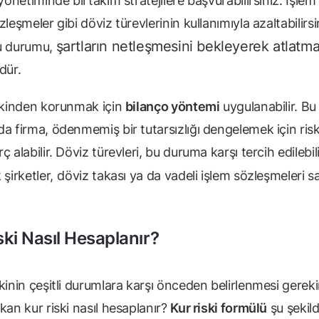
 yönetiminde birtakım stratejilere başvurabilirsiniz. İşlem 
zleşmeler gibi döviz türevlerinin kullanımıyla azaltabilirsi
şartların netleşmesini bekleyerek atlatm
u durumu,
dür.
iskinden korunmak için
bilanço yöntemi
uygulanabilir. Bu
a firma, ödenmemiş bir tutarsızlığı dengelemek için riskl
ç alabilir. Döviz türevleri, bu duruma karşı tercih edilebil
 şirketler,
döviz takası ya da vadeli işlem sözleşmeleri sa
ski Nasıl Hesaplanır?
kinin çeşitli durumlara karşı önceden belirlenmesi gerekir
kan kur riski nasıl hesaplanır?
Kur riski formülü
şu şekild