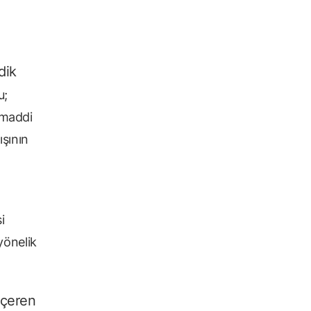
dik
u;
e maddi
ışının
i
yönelik
içeren