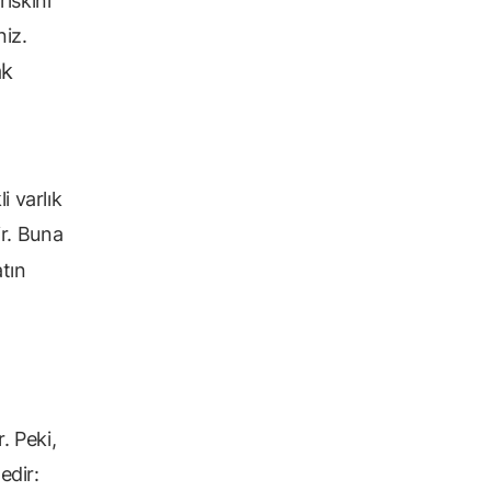
riskini
niz.
ak
i varlık
ir. Buna
tın
. Peki,
edir: