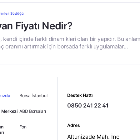
rimleri Sözlüğü
an Fiyatı Nedir?
 kendi içinde farklı dinamikleri olan bir yapıdır. Bu anla
ç oranını artırmak için borsada farklı uygulamalar...
Destek Hattı
mızda
Borsa İstanbul
0850 241 22 41
 Merkezi
ABD Borsaları
Adres
ın
Fon
arı
Altunizade Mah. İnci