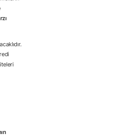
e
rzı
acaklıdır.
redi
teleri
nın