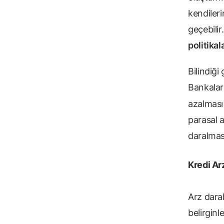
kendiler
geçebili
politikal
Bilindiği
Bankalard
azalması
parasal 
daralmas
Kredi Ar
Arz dara
belirginl