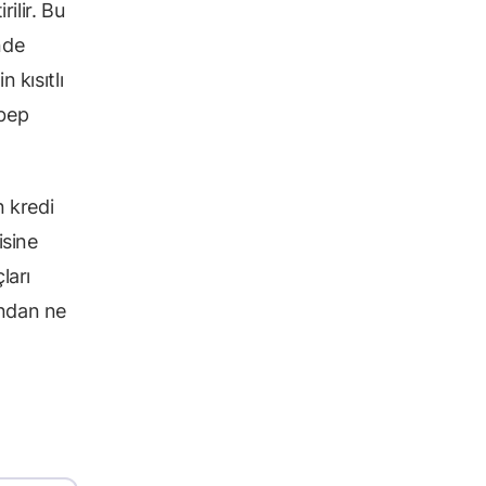
rilir. Bu
nde
 kısıtlı
ebep
n kredi
isine
ları
ından ne