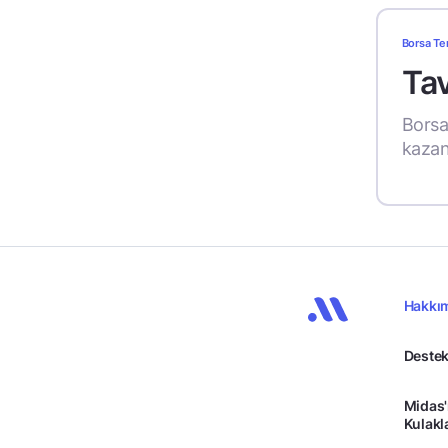
Borsa Te
Tav
Borsa,
kazan
Hakkı
Destek
Midas'
Kulakl