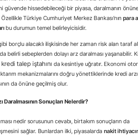
ini güvende hissedebileceği bir piyasa, daralmanın önün
r. Özellikle Türkiye Cumhuriyet Merkez Bankası’nın
para a
arı
bu durumun temel belirleyicisidir.
 gibi borçlu alacaklı ilişkisinde her zaman risk alan taraf al
a belirli sebeplerden dolayı arz daralması yaşanabilir. K
kredi talep iştahını
da kesintiye uğratır. Ekonomi otori
aktarım mekanizmalarını doğru yönettiklerinde kredi arzı
ının da önüne geçilmiş olur.
zı Daralmasının Sonuçları Nelerdir?
lması nedir sorusunun cevabı, birtakım sonuçların da
eşmesini sağlar. Bunlardan ilki, piyasalarda
nakit ihtiyacı