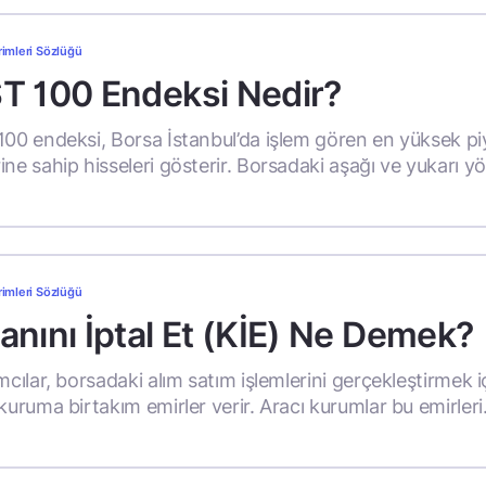
rimleri Sözlüğü
ST 100 Endeksi Nedir?
100 endeksi, Borsa İstanbul’da işlem gören en yüksek p
ne sahip hisseleri gösterir. Borsadaki aşağı ve yukarı yön
rimleri Sözlüğü
anını İptal Et (KİE) Ne Demek?
mcılar, borsadaki alım satım işlemlerini gerçekleştirmek i
kuruma birtakım emirler verir. Aracı kurumlar bu emirleri.