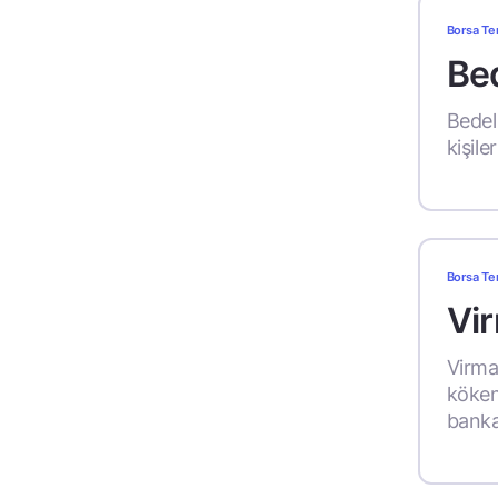
Borsa Te
Bed
Bedel
kişile
Borsa Te
Vir
Virman
köken
banka