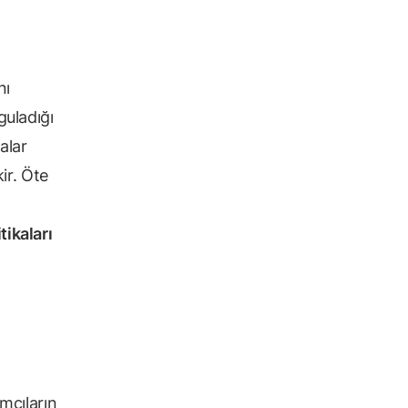
nı
guladığı
kalar
ir. Öte
tikaları
ımcıların