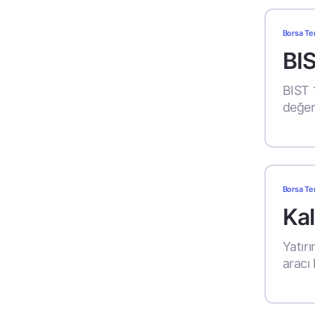
Borsa Te
BI
BIST 
değeri
Borsa Te
Kal
Yatırı
aracı 