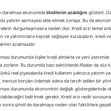
zı daralması ekonomide
likiditenin azaldığını
gösterir. D
a yatırım sermayesi elde etmek zorlaşır. Bu da ekonom
elerin durgunlaşmasına neden olur. Kredi arzı temel an
ın ve yatırımcılara kaynak sağlayan kuruluşların, kredi 
erinin azalmasıdır.
lması durumunda kişiler kredi almakta ve yeni yatırımlar
 zorlanır. Bu durumda bazı sektörlerde iflaslar da söz 
 Çünkü reel piyasalarda kredi kullanımı yalnızca yatırım 
l, mevcut borçları ödemek adına da tercih edilen bir yön
lması durumunda ekonominin değişik göstergelerinde 
 olabileceğini belirtmek gerekir. Kredi arzı nedir sorusun
n sonra şimdi de daralmaya neden olan faktörlere geçel