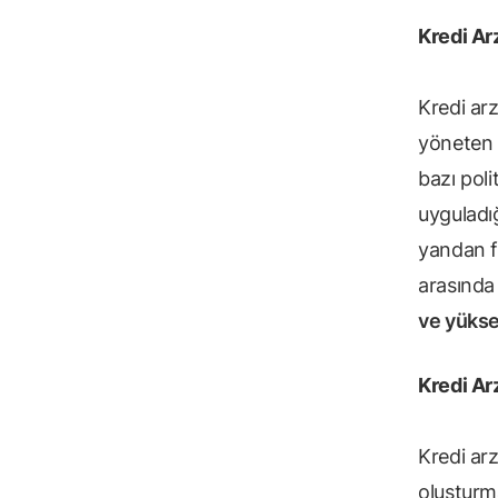
Kredi Ar
Kredi arz
yöneten ç
bazı polit
uyguladı
yandan fi
arasında
ve yükse
Kredi Ar
Kredi arz
oluşturma