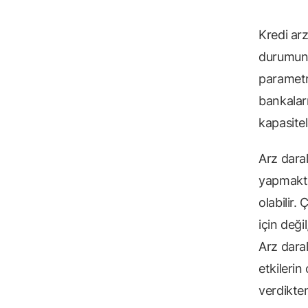
Kredi ar
durumund
parametr
bankalar
kapasitel
Arz dara
yapmakta
olabilir.
için deği
Arz dara
etkilerin
verdikte