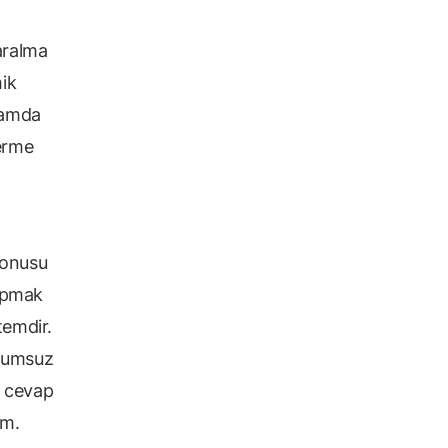
aralma
ik
lamda
verme
konusu
yapmak
temdir.
olumsuz
a cevap
im.