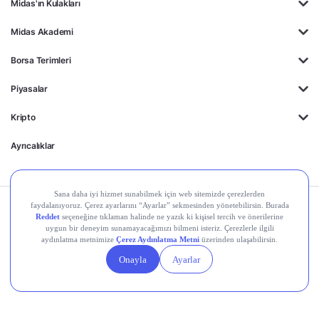
Midas'ın Kulakları
Midas Akademi
Borsa Terimleri
Piyasalar
Kripto
Ayrıcalıklar
Kişisel Verilerin
Gizlilik
Yasal
Çerez
Korunması
Politikası
Duyurular
Ayarları
© 2026 Midas Finansal Teknolojiler A.Ş. Tüm hakları
saklıdır.