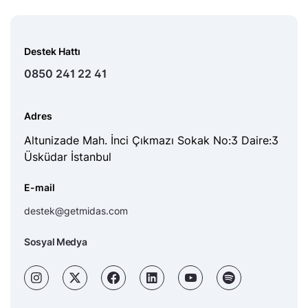
Destek Hattı
0850 241 22 41
Adres
Altunizade Mah. İnci Çıkmazı Sokak No:3 Daire:3
Üsküdar İstanbul
E-mail
destek@getmidas.com
Sosyal Medya