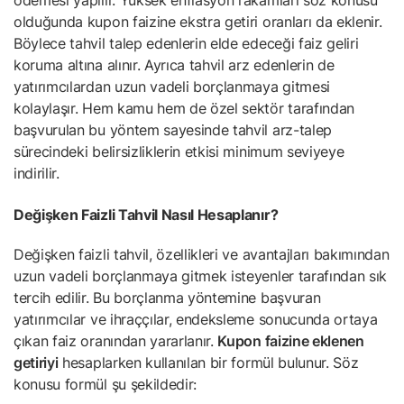
ödemesi yapılır. Yüksek enflasyon rakamları söz konusu
olduğunda kupon faizine ekstra getiri oranları da eklenir.
Böylece tahvil talep edenlerin elde edeceği faiz geliri
koruma altına alınır. Ayrıca tahvil arz edenlerin de
yatırımcılardan uzun vadeli borçlanmaya gitmesi
kolaylaşır. Hem kamu hem de özel sektör tarafından
başvurulan bu yöntem sayesinde tahvil arz-talep
sürecindeki belirsizliklerin etkisi minimum seviyeye
indirilir.
Değişken Faizli Tahvil Nasıl Hesaplanır?
Değişken faizli tahvil, özellikleri ve avantajları bakımından
uzun vadeli borçlanmaya gitmek isteyenler tarafından sık
tercih edilir. Bu borçlanma yöntemine başvuran
yatırımcılar ve ihraççılar, endeksleme sonucunda ortaya
çıkan faiz oranından yararlanır.
Kupon faizine eklenen
getiriyi
hesaplarken kullanılan bir formül bulunur. Söz
konusu formül şu şekildedir: