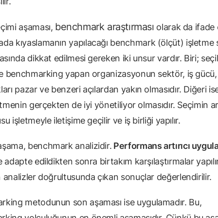
lır.
benchmark araştırması
çimi aşaması,
olarak da ifade e
da kıyaslamanın yapılacağı benchmark (ölçüt) işletme se
asında dikkat edilmesi gereken iki unsur vardır. Biri; seçi
ile benchmarking yapan organizasyonun sektör, iş gücü,
arı pazar ve benzeri açılardan yakın olmasıdır. Diğeri is
etmenin gerçekten de iyi yönetiliyor olmasıdır. Seçimin 
 işletmeyle iletişime geçilir ve iş birliği yapılır.
şama, benchmark analizidir.
Performans artırıcı uygul
 adapte edildikten sonra birtakım karşılaştırmalar yapılır
analizler doğrultusunda çıkan sonuçlar değerlendirilir.
king metodunun son aşaması ise uygulamadır. Bu,
king yolculuğunun en önemli aşamasıdır. Çünkü bu a