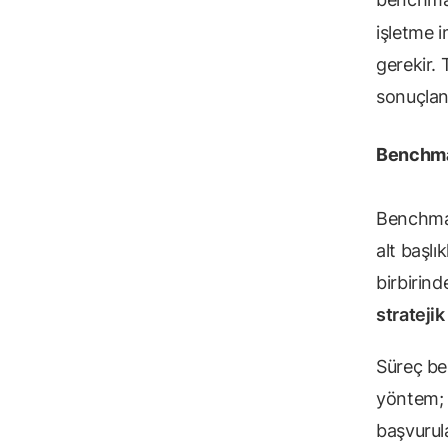
işletme i
gerekir.
sonuçlanı
Benchmar
Benchmar
alt başlı
birbirind
stratejik
Süreç be
yöntem; m
başvurula