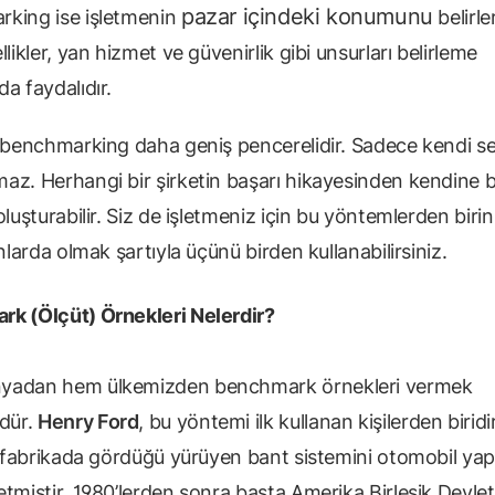
pazar içindeki konumunu
king ise işletmenin
belirler
llikler, yan hizmet ve güvenirlik gibi unsurları belirleme
da faydalıdır.
k benchmarking daha geniş pencerelidir. Sadece kendi s
az. Herhangi bir şirketin başarı hikayesinden kendine b
luşturabilir. Siz de işletmeniz için bu yöntemlerden birin
anlarda olmak şartıyla üçünü birden kullanabilirsiniz.
k (Ölçüt) Örnekleri Nelerdir?
yadan hem ülkemizden benchmark örnekleri vermek
dür.
Henry Ford
, bu yöntemi ilk kullanan kişilerden biridi
ir fabrikada gördüğü yürüyen bant sistemini otomobil ya
tmiştir. 1980’lerden sonra başta Amerika Birleşik Devletl