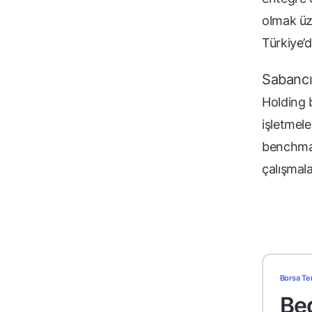
olmak üze
Türkiye’
Sabancı
Holding 
işletmel
benchmark
çalışmal
Borsa Te
Bed