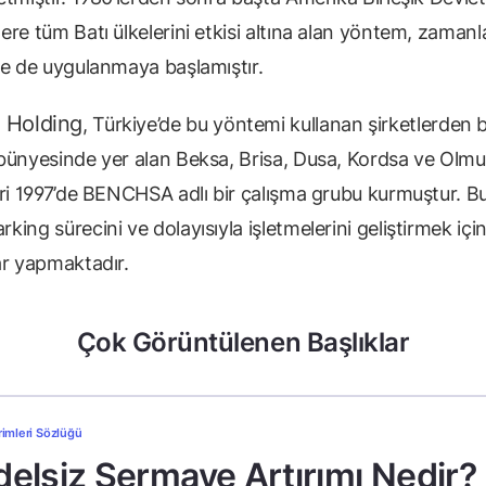
re tüm Batı ülkelerini etkisi altına alan yöntem, zamanl
de de uygulanmaya başlamıştır.
 Holding
, Türkiye’de bu yöntemi kullanan şirketlerden bi
bünyesinde yer alan Beksa, Brisa, Dusa, Kordsa ve Olm
eri 1997’de BENCHSA adlı bir çalışma grubu kurmuştur. B
ing sürecini ve dolayısıyla işletmelerini geliştirmek içi
ar yapmaktadır.
Çok Görüntülenen Başlıklar
rimleri Sözlüğü
elsiz Sermaye Artırımı Nedir?