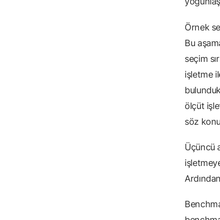
yoğunlaşı
Örnek se
Bu aşama
seçim sır
işletme 
bulundukl
ölçüt işl
söz konusu
Üçüncü a
işletmeye
Ardından 
Benchmar
benchmar