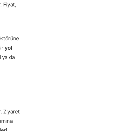
. Fiyat,
ektörüne
ir
yol
i ya da
r. Ziyaret
pımına
eri