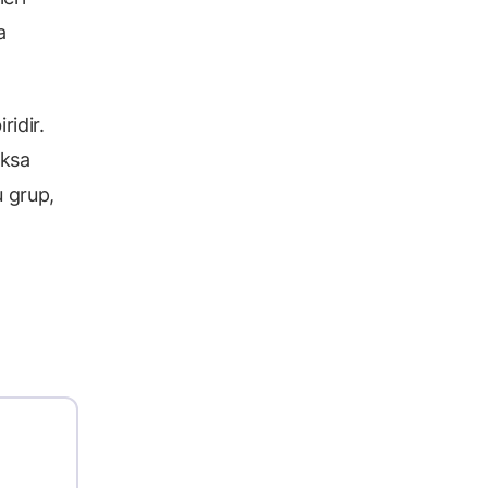
a
ridir.
uksa
u grup,
n