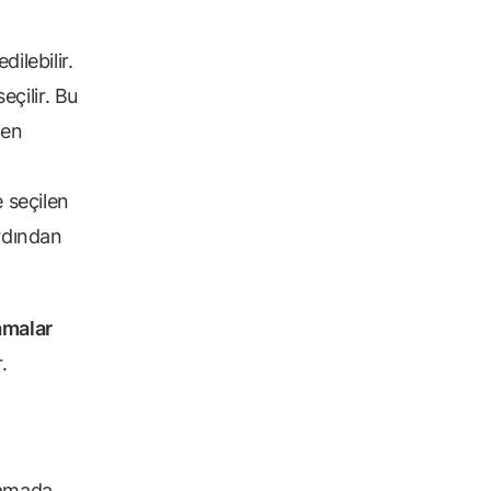
dilebilir.
çilir. Bu
len
e seçilen
ardından
amalar
.
şamada