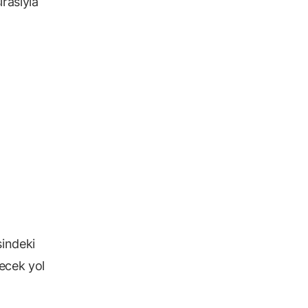
rasıyla
sindeki
lecek yol