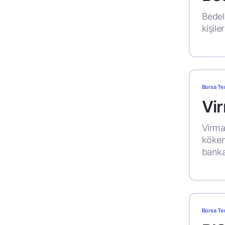
Bedel
kişile
Borsa Te
Vir
Virman
köken
banka
Borsa Te