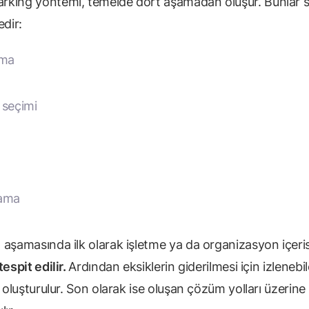
king yöntemi, temelde dört aşamadan oluşur. Bunlar sı
edir:
ama
 seçimi
ama
 aşamasında ilk olarak işletme ya da organizasyon içeri
tespit edilir.
Ardından eksiklerin giderilmesi için izlenebi
ı oluşturulur. Son olarak ise oluşan çözüm yolları üzerine