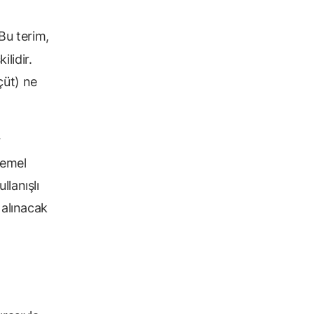
 Bu terim,
lidir.
çüt) ne
r
temel
llanışlı
 alınacak