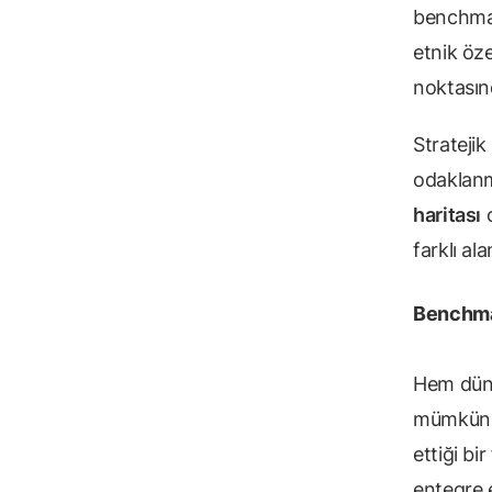
benchmar
etnik öze
noktasın
Strateji
odaklanm
haritası
o
farklı al
Benchmar
Hem dün
mümkün
ettiği b
entegre e