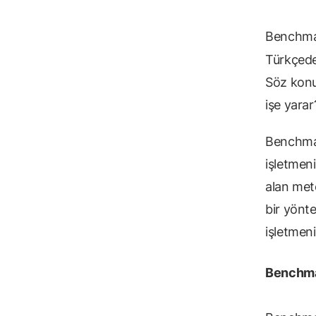
Benchmar
Türkçed
Söz konu
işe yarar
Benchm
işletmeni
alan meto
bir yönte
işletmeni
Benchmar