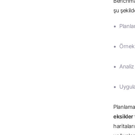
Benchmar
şu şekild
Planl
Örnek
Analiz
Uygul
Planlama
eksikler 
haritalar