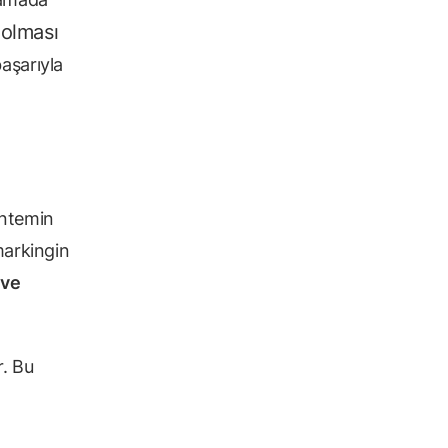
 olması
aşarıyla
öntemin
markingin
 ve
r. Bu