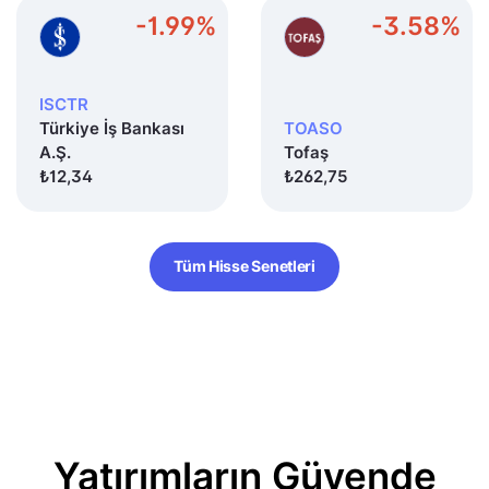
-1.99%
-3.58%
ISCTR
Türkiye İş Bankası
TOASO
A.Ş.
Tofaş
₺12,34
₺262,75
Tüm Hisse Senetleri
Yatırımların Güvende