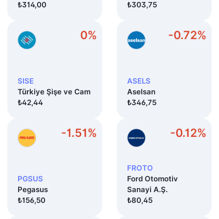
₺314,00
₺303,75
0%
-0.72%
SISE
ASELS
Türkiye Şişe ve Cam
Aselsan
₺42,44
₺346,75
-1.51%
-0.12%
FROTO
PGSUS
Ford Otomotiv
Pegasus
Sanayi A.Ş.
₺156,50
₺80,45