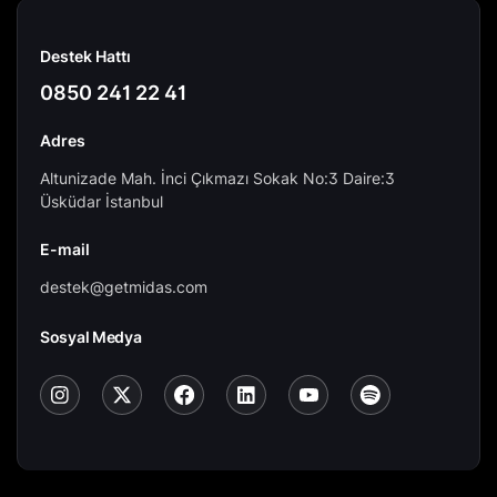
Destek Hattı
0850 241 22 41
Adres
Altunizade Mah. İnci Çıkmazı Sokak No:3 Daire:3
Üsküdar İstanbul
E-mail
destek@getmidas.com
Sosyal Medya