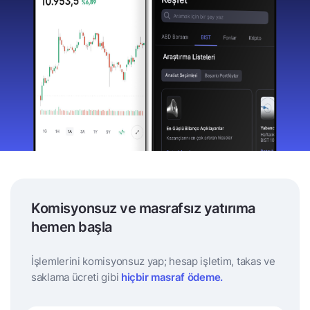
Komisyonsuz ve masrafsız yatırıma
hemen başla
İşlemlerini komisyonsuz yap; hesap işletim, takas ve
saklama ücreti gibi
hiçbir masraf ödeme.