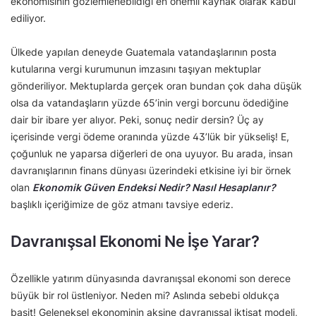
ekonomisinin gözlemlenebildiği en önemli kaynak olarak kabul
ediliyor.
Ülkede yapılan deneyde Guatemala vatandaşlarının posta
kutularına vergi kurumunun imzasını taşıyan mektuplar
gönderiliyor. Mektuplarda gerçek oran bundan çok daha düşük
olsa da vatandaşların yüzde 65’inin vergi borcunu ödediğine
dair bir ibare yer alıyor. Peki, sonuç nedir dersin? Üç ay
içerisinde vergi ödeme oranında yüzde 43’lük bir yükseliş! E,
çoğunluk ne yaparsa diğerleri de ona uyuyor. Bu arada, insan
davranışlarının finans dünyası üzerindeki etkisine iyi bir örnek
olan
Ekonomik Güven Endeksi Nedir? Nasıl Hesaplanır?
başlıklı içeriğimize de göz atmanı tavsiye ederiz.
Davranışsal Ekonomi Ne İşe Yarar?
Özellikle yatırım dünyasında davranışsal ekonomi son derece
büyük bir rol üstleniyor. Neden mi? Aslında sebebi oldukça
basit! Geleneksel ekonominin aksine davranışsal iktisat modeli,