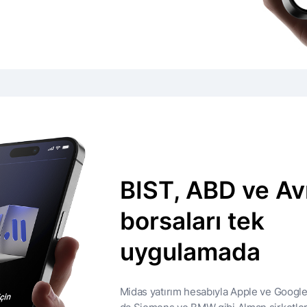
BIST, ABD ve A
borsaları tek
uygulamada
Midas yatırım hesabıyla Apple ve Google 