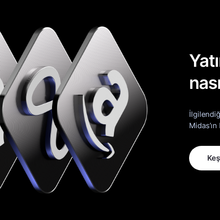
Yatı
nası
İlgilendi
Midas’ın 
Keş