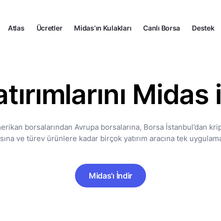
Atlas
Ücretler
Midas’ın Kulakları
Canlı Borsa
Destek
tırımlarını Midas i
erikan borsalarından Avrupa borsalarına, Borsa İstanbul’dan kript
kasına ve türev ürünlere kadar birçok yatırım aracına tek uygulam
Midas'ı İndir