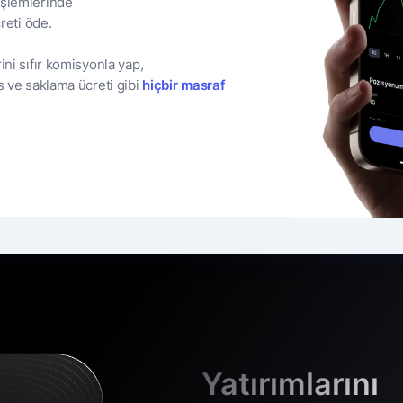
işlemlerinde
reti öde.
ini sıfır komisyonla yap,
s ve saklama ücreti gibi
hiçbir masraf
Yatırımlarını