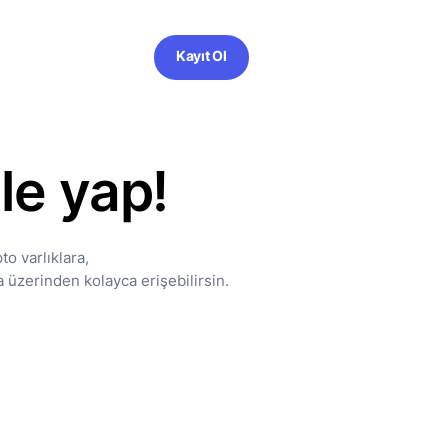
Kayıt Ol
le yap!
o varlıklara,
a üzerinden kolayca erişebilirsin.