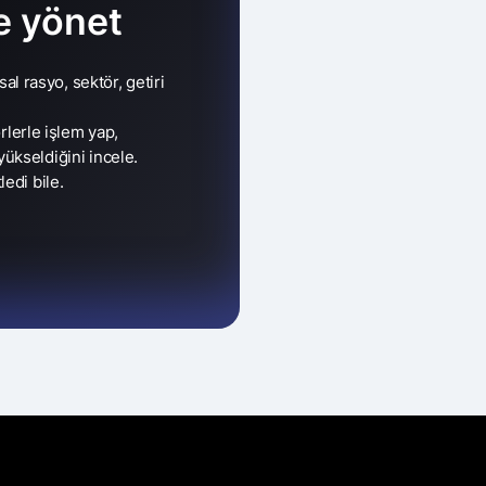
e yönet
nsal rasyo, sektör, getiri
örlerle işlem yap,
ükseldiğini incele.
edi bile.