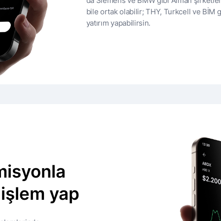
da Siemens ve BMW gibi Alman şirketleri
bile ortak olabilir; THY, Turkcell ve BİM g
yatırım yapabilirsin.
isyonla
 işlem yap