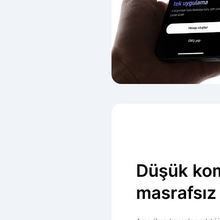
Düşük kom
masrafsız