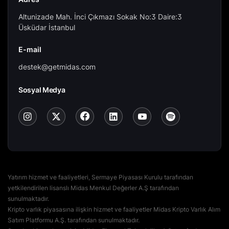
Altunizade Mah. İnci Çıkmazı Sokak No:3 Daire:3
Üsküdar İstanbul
E-mail
destek@getmidas.com
Sosyal Medya
Yatırım hizmet ve faaliyetleri, Sermaye Piyasası Kurulu tarafından
yetkilendirilen lisanslı Midas Menkul Değerler A.Ş tarafından
sunulmaktadır.
Kripto varlık piyasasına ilişkin hizmet ve faaliyetler Midas Kripto Varlık Alım
Satım Platformu A.Ş. tarafından sunulmaktadır.