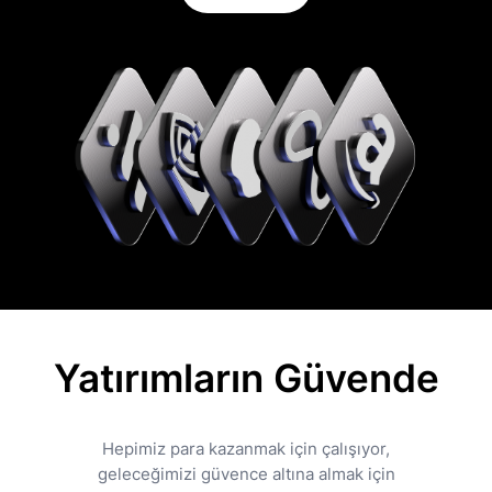
Yatırımların Güvende
Hepimiz para kazanmak için çalışıyor,
geleceğimizi güvence altına almak için