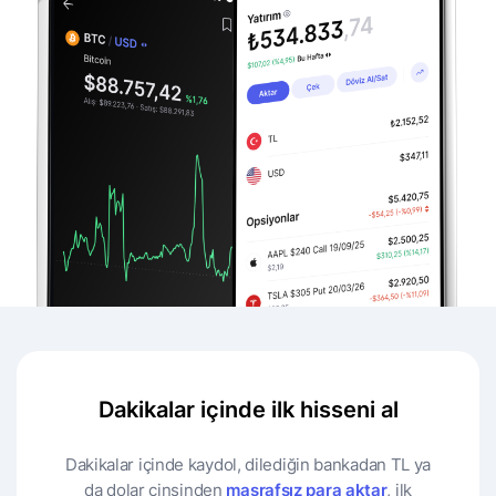
Dakikalar içinde ilk hisseni al
Dakikalar içinde kaydol, dilediğin bankadan TL ya
da dolar cinsinden
masrafsız para aktar
, ilk