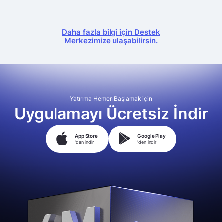
Daha fazla bilgi için Destek
Merkezimize ulaşabilirsin.
Yatırıma Hemen Başlamak için
Uygulamayı Ücretsiz İndir
App Store
Google Play
'dan indir
'den indir