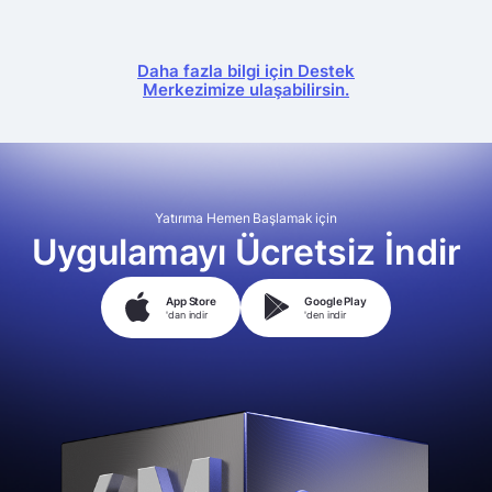
Daha fazla bilgi için Destek
Merkezimize ulaşabilirsin.
Yatırıma Hemen Başlamak için
Uygulamayı Ücretsiz İndir
App Store
Google Play
'dan indir
'den indir