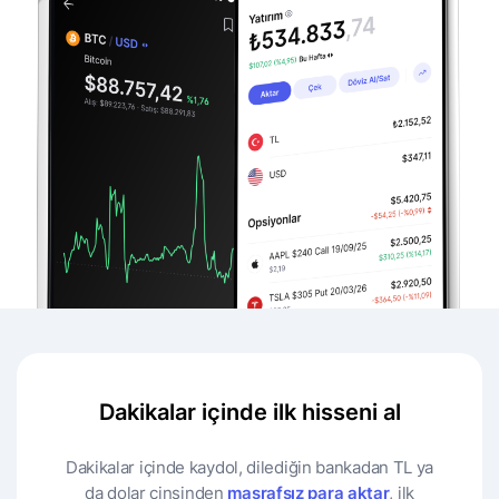
Dakikalar içinde ilk hisseni al
Dakikalar içinde kaydol, dilediğin bankadan TL ya
da dolar cinsinden
masrafsız para aktar
, ilk