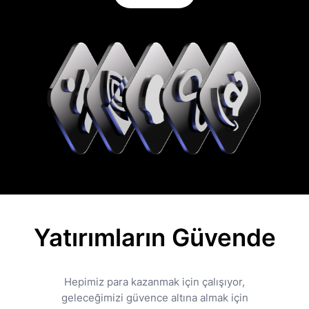
Yatırımların Güvende
Hepimiz para kazanmak için çalışıyor,
geleceğimizi güvence altına almak için