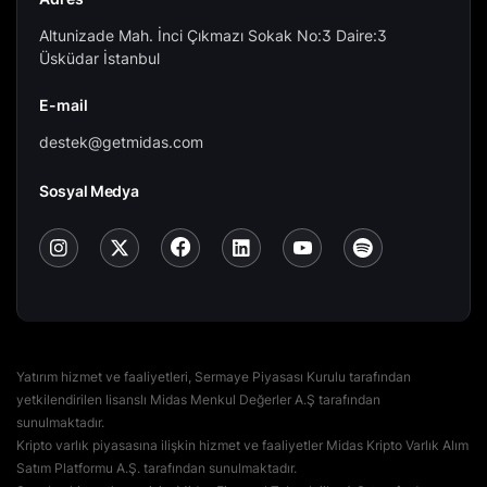
Altunizade Mah. İnci Çıkmazı Sokak No:3 Daire:3
Üsküdar İstanbul
E-mail
destek@getmidas.com
Sosyal Medya
Yatırım hizmet ve faaliyetleri, Sermaye Piyasası Kurulu tarafından
yetkilendirilen lisanslı Midas Menkul Değerler A.Ş tarafından
sunulmaktadır.
Kripto varlık piyasasına ilişkin hizmet ve faaliyetler Midas Kripto Varlık Alım
Satım Platformu A.Ş. tarafından sunulmaktadır.