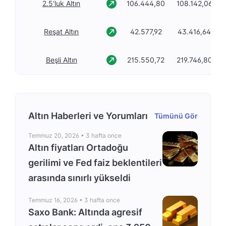
2.5'luk Altın
106.444,80
108.142,06
Reşat Altın
42.577,92
43.416,64
Beşli Altın
215.550,72
219.746,80
Altın Haberleri ve Yorumları
Tümünü Gör
Temmuz 20, 2026 •
3 hafta once
Altın fiyatları Ortadoğu
gerilimi ve Fed faiz beklentileri
arasında sınırlı yükseldi
Temmuz 16, 2026 •
3 hafta once
Saxo Bank: Altında agresif