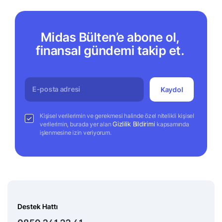
Midas Bülten’e abone ol,
finansal gündemi takip et.
Kaydol
Kişisel verilerimin ve gerekmesi halinde özel nitelikli kişisel
Gizlilik Bildirimi
verilerimin, burada yer alan
kapsamında
işlenmesine izin veriyorum.
Destek Hattı