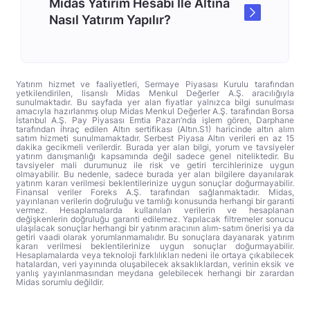
Midas Yatırım Hesabı İle Altına
Nasıl Yatırım Yapılır?
Yatırım hizmet ve faaliyetleri, Sermaye Piyasası Kurulu tarafından
yetkilendirilen, lisanslı Midas Menkul Değerler A.Ş. aracılığıyla
sunulmaktadır. Bu sayfada yer alan fiyatlar yalnızca bilgi sunulması
amacıyla hazırlanmış olup Midas Menkul Değerler A.Ş. tarafından Borsa
İstanbul A.Ş. Pay Piyasası Emtia Pazarı’nda işlem gören, Darphane
tarafından ihraç edilen Altın sertifikası (Altın.S1) haricinde altın alım
satım hizmeti sunulmamaktadır. Serbest Piyasa Altın verileri en az 15
dakika gecikmeli verilerdir. Burada yer alan bilgi, yorum ve tavsiyeler
yatırım danışmanlığı kapsamında değil sadece genel niteliktedir. Bu
tavsiyeler mali durumunuz ile risk ve getiri tercihlerinize uygun
olmayabilir. Bu nedenle, sadece burada yer alan bilgilere dayanılarak
yatırım kararı verilmesi beklentilerinize uygun sonuçlar doğurmayabilir.
Finansal veriler Foreks A.Ş. tarafından sağlanmaktadır. Midas,
yayınlanan verilerin doğruluğu ve tamlığı konusunda herhangi bir garanti
vermez. Hesaplamalarda kullanılan verilerin ve hesaplanan
değişkenlerin doğruluğu garanti edilemez. Yapılacak filtremeler sonucu
ulaşılacak sonuçlar herhangi bir yatırım aracının alım-satım önerisi ya da
getiri vaadi olarak yorumlanmamalıdır. Bu sonuçlara dayanarak yatırım
kararı verilmesi beklentilerinize uygun sonuçlar doğurmayabilir.
Hesaplamalarda veya teknoloji farklılıkları nedeni ile ortaya çıkabilecek
hatalardan, veri yayınında oluşabilecek aksaklıklardan, verinin eksik ve
yanlış yayınlanmasından meydana gelebilecek herhangi bir zarardan
Midas sorumlu değildir.