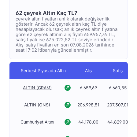
62 çeyrek Altın Kaç TL?
çeyrek altın fiyatları anlık olarak değişkenlik
gösterir. Ancak 62 çeyrek altın kaç TL diye
hesaplayacak olursak; anlık çeyrek altın fiyatına
göre 62 çeyrek altının alış fiyatı 659.957,76 TL,
satış fiyatı ise 675.022,52 TL seviyelerindedir.
Alış-satış fiyatları en son 07.08.2026 tarihinde
saat 17:02 itibarıyla güncellenmiştir.
Serbest Piyasada Altın
Alış
Satış
ALTIN (GRAM)
6.659,69
6.660,55
ALTIN (ONS)
206.998,51
207.307,01
Cumhuriyet Altını
44.178,00
44.829,00