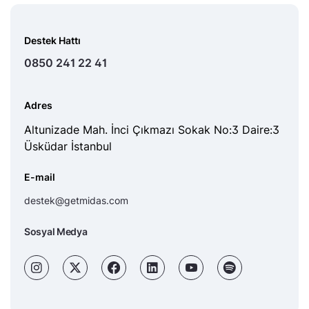
Destek Hattı
0850 241 22 41
Adres
Altunizade Mah. İnci Çıkmazı Sokak No:3 Daire:3
Üsküdar İstanbul
E-mail
destek@getmidas.com
Sosyal Medya