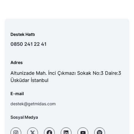
Destek Hattı
0850 241 22 41
Adres
Altunizade Mah. İnci Çıkmazı Sokak No:3 Daire:3
Üsküdar İstanbul
E-mail
destek@getmidas.com
Sosyal Medya