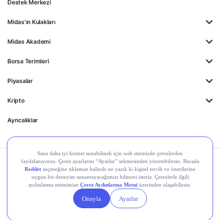
Destek Merkezi
Midas'ın Kulakları
Midas Akademi
Borsa Terimleri
Piyasalar
Kripto
Ayrıcalıklar
Kişisel Verilerin
Gizlilik
Yasal
Çerez
Korunması
Politikası
Duyurular
Ayarları
© 2026 Midas Finansal Teknolojiler A.Ş. Tüm hakları
saklıdır.