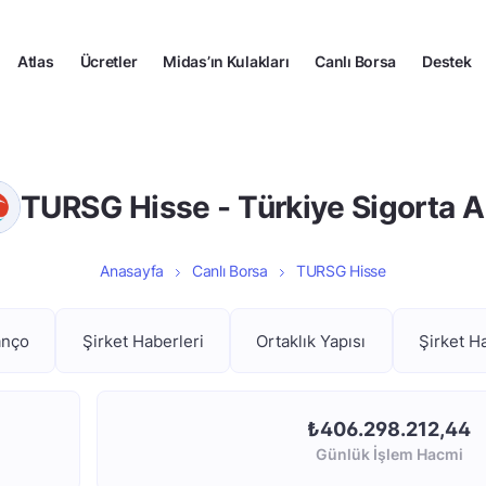
Atlas
Ücretler
Midas’ın Kulakları
Canlı Borsa
Destek
TURSG Hisse - Türkiye Sigorta A
Anasayfa
Canlı Borsa
TURSG Hisse
anço
Şirket Haberleri
Ortaklık Yapısı
Şirket H
₺406.298.212,44
Günlük İşlem Hacmi