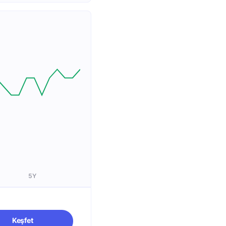
5Y
Keşfet