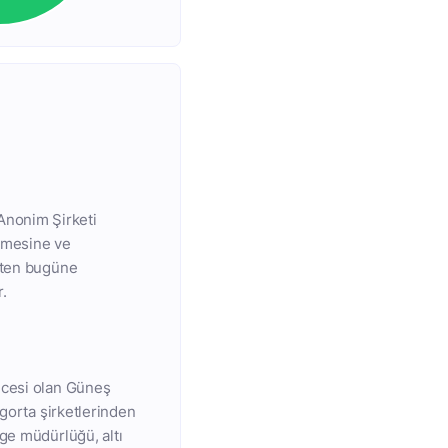
Anonim Şirketi
elmesine ve
işten bugüne
.
ncesi olan Güneş
igorta şirketlerinden
ge müdürlüğü, altı