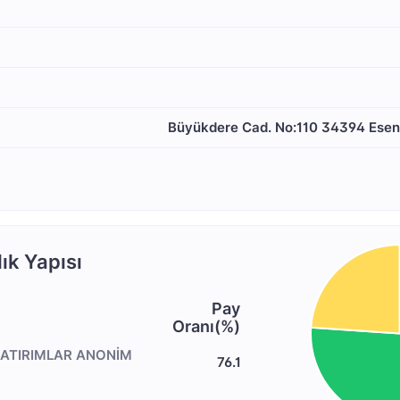
Büyükdere Cad. No:110 34394 Esent
ık Yapısı
Pay
Oranı(%)
YATIRIMLAR ANONİM
76.1