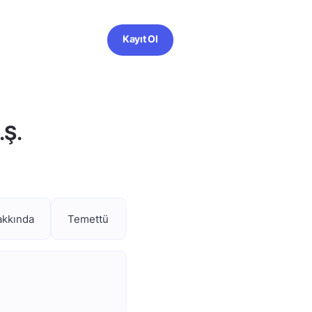
Kayıt Ol
.Ş.
akkında
Temettü