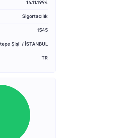
14.11.1994
Sigortacılık
1545
epe Şişli / İSTANBUL
TR