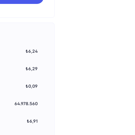
₺6,24
₺6,29
₺0,09
64.978.560
₺6,91