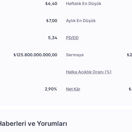
₺6,40
Haftalık En Düşük
₺7,00
Aylık En Düşük
5,34
PD/DD
₺125.800.000.000,00
Sermaye
₺2
Halka Açıklık Oranı (%)
2,90%
Net Kâr
₺
aberleri ve Yorumları