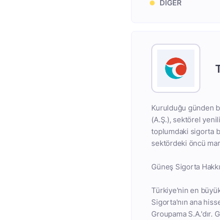
DİĞER
Kurulduğu günden bu
(A.Ş.), sektörel yen
toplumdaki sigorta b
sektördeki öncü mark
Güneş Sigorta Hakk
Türkiye'nin en büyük
Sigorta'nın ana hiss
Groupama S.A.'dır. G