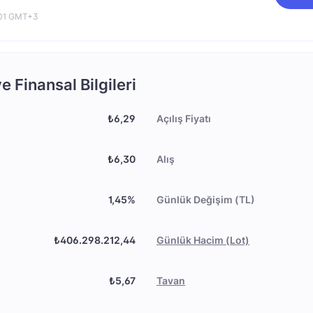
:01 GMT+3
 Finansal Bilgileri
₺6,29
Açılış Fiyatı
₺6,30
Alış
1,45%
Günlük Değişim (TL)
₺406.298.212,44
Günlük Hacim (Lot)
₺5,67
Tavan