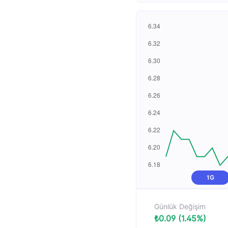
1G
Günlük Değişim
₺0.09 (1.45%)