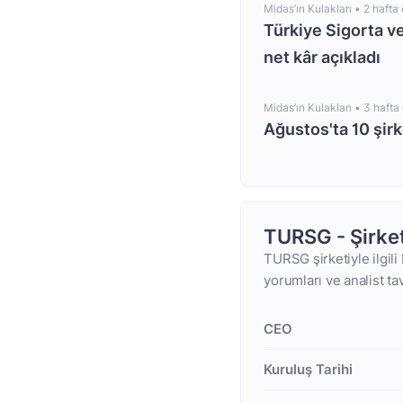
Midas’ın Kulakları •
2 hafta
Türkiye Sigorta ve
net kâr açıkladı
Midas’ın Kulakları •
3 hafta
Ağustos'ta 10 şirk
TURSG - Şirke
TURSG şirketiyle ilgili
yorumları ve analist ta
CEO
Kuruluş Tarihi