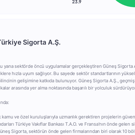
23.9
Türkiye Sigorta A.Ş.
 yana sektörde öncü uygulamalar gerçekleştiren Güneş Sigorta 
iliklere hızla uyum sağlıyor. Bu sayede sektör standartlarının yüks
ilincinin gelişimine katkıda bulunuyor. Güneş Sigorta A.Ş., geçm
alar arasında yer alma noktasında başarılı bir yolculuk sürdürüyor
ında:
 kamu ve özel kuruluşlarıyla uzmanlık gerektiren projelerin güve
edarları Türkiye Vakıflar Bankası T.A.O. ve Fransa'nın önde gelen s
üneş Sigorta, sektörün önde gelen firmalarından biri olarak 10 böl