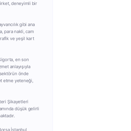
irket, deneyimli bir
yvancılık gibi ana
za, para nakli, cam
afik ve yeşil kart
Sigorta, en son
zmet anlayışıyla
e sektörün önde
et etme yeteneği,
ri Şikayetleri
amında düşük gelirli
aktadır.
Borsa İstanbul