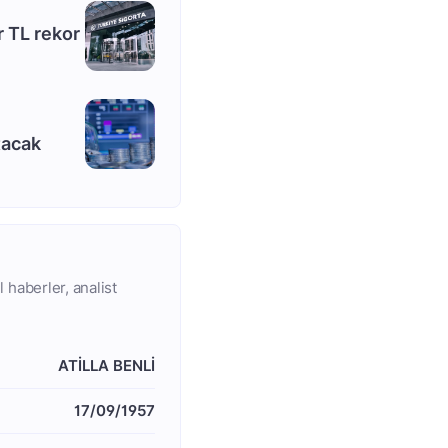
r TL rekor
tacak
 haberler, analist
ATİLLA BENLİ
17/09/1957