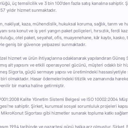
üğü, üç temsilcilik ve 3 bin 100'den fazla satış kanalına sahiptir. Ş
 57 yıldır hizmet sunmaktadır.
, nakliyat, kaza, mühendislik, hukuksal koruma, sağlık, tarım ve ha
anı sıra konut ve iş yeri yangın paket poliçeleri, hırsızlık, ferdi ka
luluğu, otel paket, seyahat, ofis, muayenehane, kâr kaybı, kasko, tr
iyle geniş bir güvence yelpazesi sunmaktadır.
özel hizmet ve ürün ihtiyaçlarına odaklanarak yapılandıran Güneş 
lmış alt yapısını ve etkili operasyonel gücünü, müşteri odaklı bir hi
üneş Sigorta, güçlü sermaye yapısı ve üretimindeki hassasiyetiyl
 biri olmaktadır. Hasar ödemelerindeki titizlik ve zamanında harek
nilir bir marka haline getirmiştir.
9001:2008 Kalite Yönetim Sistemi Belgesi ve ISO 10002:2004 Müşte
esi'ne sahiptir. Şirket, kurumsal sosyal sorumluluk projeleri kaps
 MikroKonut Sigortası gibi hizmetler sunarak topluma katkı sağlam
sım 1994 tarihinde ve pazartesi günü halka arz olmuştur. Şirket, 