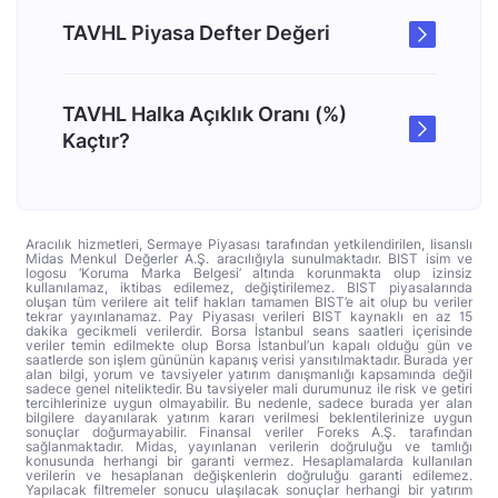
TAVHL Piyasa Defter Değeri
TAVHL Halka Açıklık Oranı (%)
Kaçtır?
Aracılık hizmetleri, Sermaye Piyasası tarafından yetkilendirilen, lisanslı
Midas Menkul Değerler A.Ş. aracılığıyla sunulmaktadır. BIST isim ve
logosu ‘Koruma Marka Belgesi’ altında korunmakta olup izinsiz
kullanılamaz, iktibas edilemez, değiştirilemez. BIST piyasalarında
oluşan tüm verilere ait telif hakları tamamen BIST’e ait olup bu veriler
tekrar yayınlanamaz. Pay Piyasası verileri BIST kaynaklı en az 15
dakika gecikmeli verilerdir. Borsa İstanbul seans saatleri içerisinde
veriler temin edilmekte olup Borsa İstanbul’un kapalı olduğu gün ve
saatlerde son işlem gününün kapanış verisi yansıtılmaktadır. Burada yer
alan bilgi, yorum ve tavsiyeler yatırım danışmanlığı kapsamında değil
sadece genel niteliktedir. Bu tavsiyeler mali durumunuz ile risk ve getiri
tercihlerinize uygun olmayabilir. Bu nedenle, sadece burada yer alan
bilgilere dayanılarak yatırım kararı verilmesi beklentilerinize uygun
sonuçlar doğurmayabilir. Finansal veriler Foreks A.Ş. tarafından
sağlanmaktadır. Midas, yayınlanan verilerin doğruluğu ve tamlığı
konusunda herhangi bir garanti vermez. Hesaplamalarda kullanılan
verilerin ve hesaplanan değişkenlerin doğruluğu garanti edilemez.
Yapılacak filtremeler sonucu ulaşılacak sonuçlar herhangi bir yatırım