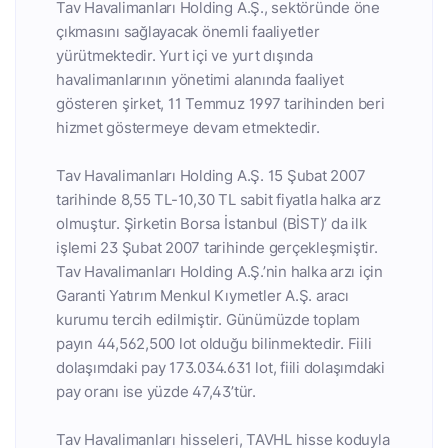
Tav Havalimanları Holding A.Ş., sektöründe öne
çıkmasını sağlayacak önemli faaliyetler
yürütmektedir. Yurt içi ve yurt dışında
havalimanlarının yönetimi alanında faaliyet
gösteren şirket, 11 Temmuz 1997 tarihinden beri
hizmet göstermeye devam etmektedir.
Tav Havalimanları Holding A.Ş. 15 Şubat 2007
tarihinde 8,55 TL-10,30 TL sabit fiyatla halka arz
olmuştur. Şirketin Borsa İstanbul (BİST)’ da ilk
işlemi 23 Şubat 2007 tarihinde gerçekleşmiştir.
Tav Havalimanları Holding A.Ş.’nin halka arzı için
Garanti Yatırım Menkul Kıymetler A.Ş. aracı
kurumu tercih edilmiştir. Günümüzde toplam
payın 44,562,500 lot olduğu bilinmektedir. Fiili
dolaşımdaki pay 173.034.631 lot, fiili dolaşımdaki
pay oranı ise yüzde 47,43’tür.
Tav Havalimanları hisseleri, TAVHL hisse koduyla