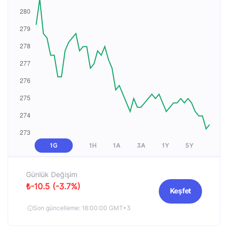
1G
1H
1A
3A
1Y
5Y
Günlük Değişim
₺-10.5 (-3.7%)
Keşfet
Son güncelleme: 18:00:00 GMT+3