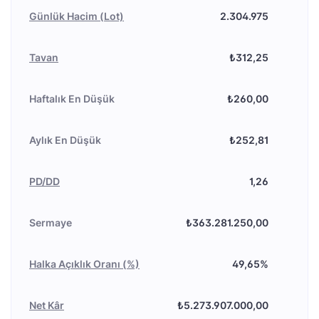
Günlük Hacim (Lot)
2.304.975
Tavan
₺312,25
Haftalık En Düşük
₺260,00
Aylık En Düşük
₺252,81
PD/DD
1,26
Sermaye
₺363.281.250,00
Halka Açıklık Oranı (%)
49,65%
Net Kâr
₺5.273.907.000,00