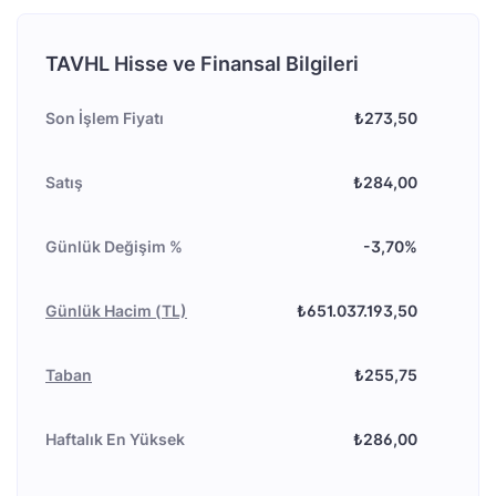
TAVHL Hisse ve Finansal Bilgileri
Son İşlem Fiyatı
₺273,50
Satış
₺284,00
Günlük Değişim %
-3,70%
Günlük Hacim (TL)
₺651.037.193,50
Taban
₺255,75
Haftalık En Yüksek
₺286,00