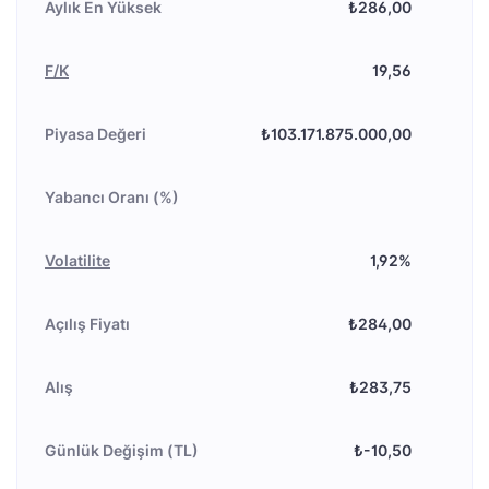
Aylık En Yüksek
₺286,00
F/K
19,56
Piyasa Değeri
₺103.171.875.000,00
Yabancı Oranı (%)
Volatilite
1,92%
Açılış Fiyatı
₺284,00
Alış
₺283,75
Günlük Değişim (TL)
₺-10,50