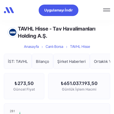
Uygulamayı İndir
TAVHL Hisse - Tav Havalimanları
Holding A.Ş.
Anasayfa
Canlı Borsa
TAVHL Hisse
İST: TAVHL
Bilanço
Şirket Haberleri
Ortaklık Ya
₺273,50
₺651.037.193,50
Güncel Fiyat
Günlük İşlem Hacmi