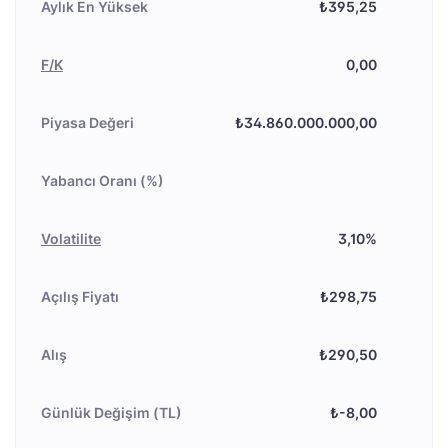
Aylık En Yüksek
₺395,25
F/K
0,00
Piyasa Değeri
₺34.860.000.000,00
Yabancı Oranı (%)
Volatilite
3,10%
Açılış Fiyatı
₺298,75
Alış
₺290,50
Günlük Değişim (TL)
₺-8,00