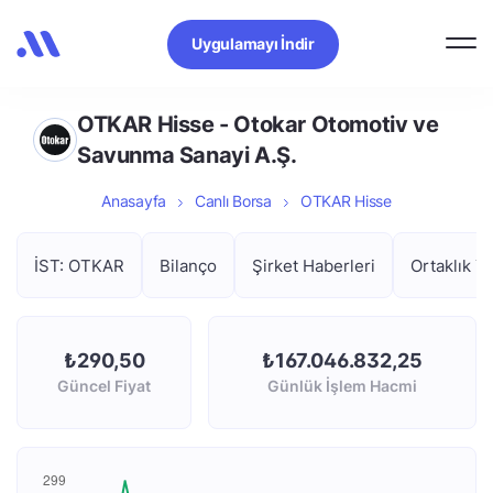
Uygulamayı İndir
OTKAR Hisse - Otokar Otomotiv ve
Savunma Sanayi A.Ş.
Anasayfa
Canlı Borsa
OTKAR Hisse
İST: OTKAR
Bilanço
Şirket Haberleri
Ortaklık Ya
₺290,50
₺167.046.832,25
Güncel Fiyat
Günlük İşlem Hacmi