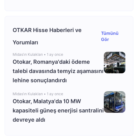
OTKAR Hisse Haberleri ve
Tümünü
Gör
Yorumları
Midas’ın Kulakları •
1 ay once
Otokar, Romanya'daki ödeme
talebi davasında temyiz aşamasını
lehine sonuçlandırdı
Midas’ın Kulakları •
1 ay once
Otokar, Malatya'da 10 MW
kapasiteli güneş enerjisi santralini
devreye aldı