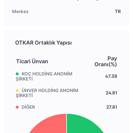
Merkez
TR
OTKAR Ortaklık Yapısı
Pay
Ticari Ünvan
Oranı(%)
KOÇ HOLDİNG ANONİM
47.38
ŞİRKETİ
ÜNVER HOLDİNG ANONİM
24.81
ŞİRKETİ
DİĞER
27.81