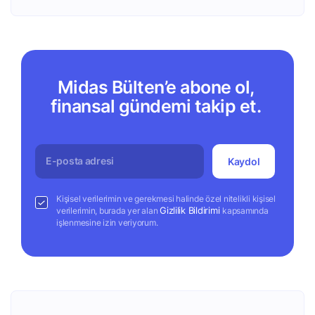
Midas Bülten’e abone ol,
finansal gündemi takip et.
Kaydol
Kişisel verilerimin ve gerekmesi halinde özel nitelikli kişisel
Gizlilik Bildirimi
verilerimin, burada yer alan
kapsamında
işlenmesine izin veriyorum.