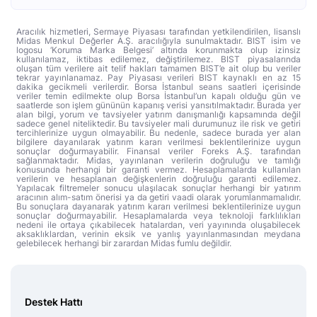
Aracılık hizmetleri, Sermaye Piyasası tarafından yetkilendirilen, lisanslı
Midas Menkul Değerler A.Ş. aracılığıyla sunulmaktadır. BIST isim ve
logosu ‘Koruma Marka Belgesi’ altında korunmakta olup izinsiz
kullanılamaz, iktibas edilemez, değiştirilemez. BIST piyasalarında
oluşan tüm verilere ait telif hakları tamamen BIST’e ait olup bu veriler
tekrar yayınlanamaz. Pay Piyasası verileri BIST kaynaklı en az 15
dakika gecikmeli verilerdir. Borsa İstanbul seans saatleri içerisinde
veriler temin edilmekte olup Borsa İstanbul’un kapalı olduğu gün ve
saatlerde son işlem gününün kapanış verisi yansıtılmaktadır. Burada yer
alan bilgi, yorum ve tavsiyeler yatırım danışmanlığı kapsamında değil
sadece genel niteliktedir. Bu tavsiyeler mali durumunuz ile risk ve getiri
tercihlerinize uygun olmayabilir. Bu nedenle, sadece burada yer alan
bilgilere dayanılarak yatırım kararı verilmesi beklentilerinize uygun
sonuçlar doğurmayabilir. Finansal veriler Foreks A.Ş. tarafından
sağlanmaktadır. Midas, yayınlanan verilerin doğruluğu ve tamlığı
konusunda herhangi bir garanti vermez. Hesaplamalarda kullanılan
verilerin ve hesaplanan değişkenlerin doğruluğu garanti edilemez.
Yapılacak filtremeler sonucu ulaşılacak sonuçlar herhangi bir yatırım
aracının alım-satım önerisi ya da getiri vaadi olarak yorumlanmamalıdır.
Bu sonuçlara dayanarak yatırım kararı verilmesi beklentilerinize uygun
sonuçlar doğurmayabilir. Hesaplamalarda veya teknoloji farklılıkları
nedeni ile ortaya çıkabilecek hatalardan, veri yayınında oluşabilecek
aksaklıklardan, verinin eksik ve yanlış yayınlanmasından meydana
gelebilecek herhangi bir zarardan Midas fumlu değildir.
Destek Hattı