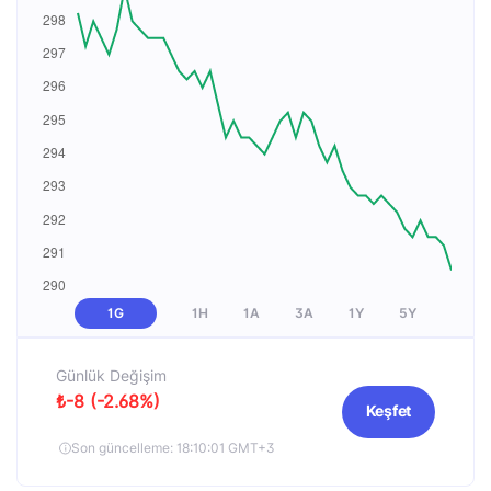
1G
1H
1A
3A
1Y
5Y
Günlük Değişim
₺-8 (-2.68%)
Keşfet
Son güncelleme: 18:10:01 GMT+3