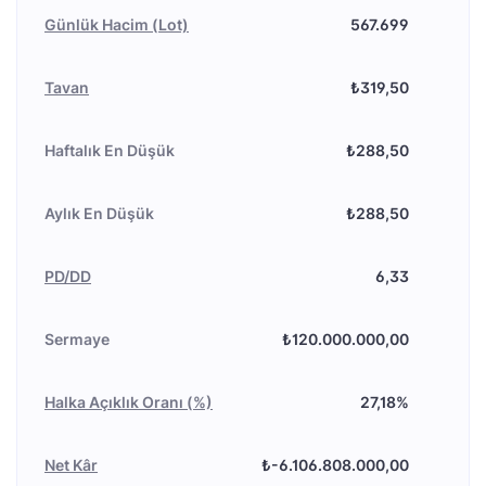
Günlük Hacim (Lot)
567.699
Tavan
₺319,50
Haftalık En Düşük
₺288,50
Aylık En Düşük
₺288,50
PD/DD
6,33
Sermaye
₺120.000.000,00
Halka Açıklık Oranı (%)
27,18%
Net Kâr
₺-6.106.808.000,00