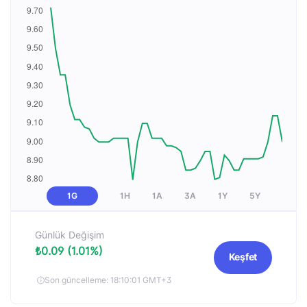
1G
1H
1A
3A
1Y
5Y
Günlük Değişim
₺0.09 (1.01%)
Keşfet
Son güncelleme: 18:10:01 GMT+3