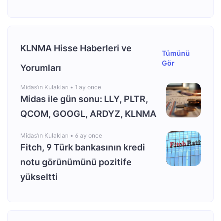
KLNMA Hisse Haberleri ve
Tümünü
Gör
Yorumları
Midas’ın Kulakları •
1 ay once
Midas ile gün sonu: LLY, PLTR,
QCOM, GOOGL, ARDYZ, KLNMA
Midas’ın Kulakları •
6 ay once
Fitch, 9 Türk bankasının kredi
notu görünümünü pozitife
yükseltti