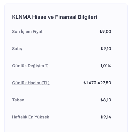
KLNMA Hisse ve Finansal Bilgileri
Son İşlem Fiyatı
₺9,00
Satış
₺9,10
Günlük Değişim %
1,01%
Günlük Hacim (TL)
₺1.473.427,50
Taban
₺8,10
Haftalık En Yüksek
₺9,14