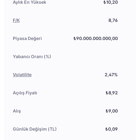
Aylık En Yüksek
₺10,20
F/K
8,76
Piyasa Değeri
₺90.000.000.000,00
Yabancı Oranı (%)
Volatilite
2,47%
Açılış Fiyatı
₺8,92
Alış
₺9,00
Günlük Değişim (TL)
₺0,09