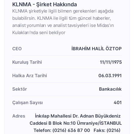
KLNMA - Şirket Hakkında
KLNMA şirketiyle ilgili bilmen gerekenleri aşağıda
bulabilirsin. KLNMA ile ilgili tüm güncel haberler,
analist yorumları ve analist tavsiyeleri ise Midas'ın
Kulakları'nda seni bekliyor
CEO
İBRAHİM HALİL ÖZTOP
Kuruluş Tarihi
11/11/1975
Halka Arz Tarihi
06.03.1991
Sektör
Bankacılık
Çalışan Sayısı
401
Adres
İnkılap Mahallesi Dr. Adnan Büyükdeniz 
Caddesi B Blok No:10 Ümraniye/İSTANBUL

Telefon: (0216) 636 87 00   Faks: (0216) 