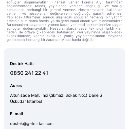
sonuçlar doğurmayabilir. Finansal veriler Foreks A.Ş. tarafından
sağlanmaktadır. Midas, yayınlanan verilerin doğruluğu ve tamlığı
konusunda herhangi bir garanti vermez. Hesaplamalarda kullanılan
verilerin ve hesaplanan değişkenlerin doğruluğu garanti edilemez.
Yapılacak filtremeler sonucu ulaşılacak sonuçlar herhangi bir yatırım
aracının alım-satım önerisi ya da getiri vaadi olarak yorumlanmamalıdır.
Bu sonuçlara dayanarak yatırım kararı verilmesi beklentilerinize uygun
sonuçlar doğurmayabilir. Hesaplamalarda veya teknoloji farklılıkları
nedeni ile ortaya çıkabilecek hatalardan, veri yayınında oluşabilecek
aksaklıklardan, verinin eksik ve yanlış yayınlanmasından meydana
gelebilecek herhangi bir zarardan Midas fumlu değildir.
Destek Hattı
0850 241 22 41
Adres
Altunizade Mah. İnci Çıkmazı Sokak No:3 Daire:3
Üsküdar İstanbul
E-mail
destek@getmidas.com