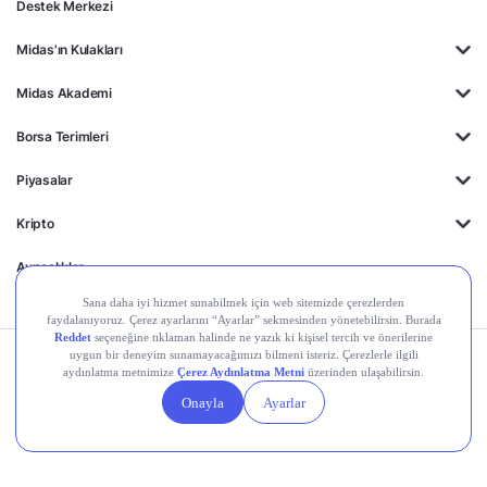
Destek Merkezi
Midas'ın Kulakları
Midas Akademi
Borsa Terimleri
Piyasalar
Kripto
Ayrıcalıklar
Kişisel Verilerin
Gizlilik
Yasal
Çerez
Korunması
Politikası
Duyurular
Ayarları
© 2026 Midas Finansal Teknolojiler A.Ş. Tüm hakları saklıdır.