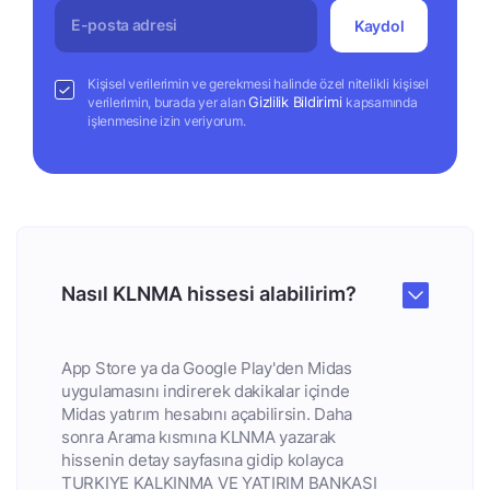
Kaydol
Kişisel verilerimin ve gerekmesi halinde özel nitelikli kişisel
Gizlilik Bildirimi
verilerimin, burada yer alan
kapsamında
işlenmesine izin veriyorum.
Nasıl KLNMA hissesi alabilirim?
App Store ya da Google Play'den Midas
uygulamasını indirerek dakikalar içinde
Midas yatırım hesabını açabilirsin. Daha
sonra Arama kısmına KLNMA yazarak
hissenin detay sayfasına gidip kolayca
TURKIYE KALKINMA VE YATIRIM BANKASI