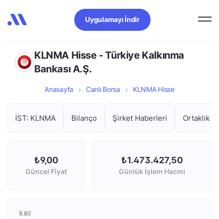
Uygulamayı İndir
KLNMA Hisse - Türkiye Kalkınma
Bankası A.Ş.
Anasayfa
Canlı Borsa
KLNMA Hisse
İST: KLNMA
Bilanço
Şirket Haberleri
Ortaklık Y
₺9,00
₺1.473.427,50
Güncel Fiyat
Günlük İşlem Hacmi