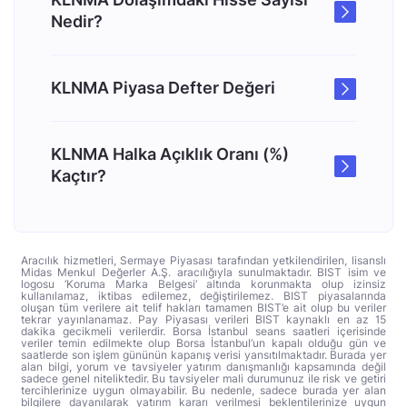
Nedir?
KLNMA Piyasa Defter Değeri
KLNMA Halka Açıklık Oranı (%)
Kaçtır?
Aracılık hizmetleri, Sermaye Piyasası tarafından yetkilendirilen, lisanslı
Midas Menkul Değerler A.Ş. aracılığıyla sunulmaktadır. BIST isim ve
logosu ‘Koruma Marka Belgesi’ altında korunmakta olup izinsiz
kullanılamaz, iktibas edilemez, değiştirilemez. BIST piyasalarında
oluşan tüm verilere ait telif hakları tamamen BIST’e ait olup bu veriler
tekrar yayınlanamaz. Pay Piyasası verileri BIST kaynaklı en az 15
dakika gecikmeli verilerdir. Borsa İstanbul seans saatleri içerisinde
veriler temin edilmekte olup Borsa İstanbul’un kapalı olduğu gün ve
saatlerde son işlem gününün kapanış verisi yansıtılmaktadır. Burada yer
alan bilgi, yorum ve tavsiyeler yatırım danışmanlığı kapsamında değil
sadece genel niteliktedir. Bu tavsiyeler mali durumunuz ile risk ve getiri
tercihlerinize uygun olmayabilir. Bu nedenle, sadece burada yer alan
bilgilere dayanılarak yatırım kararı verilmesi beklentilerinize uygun