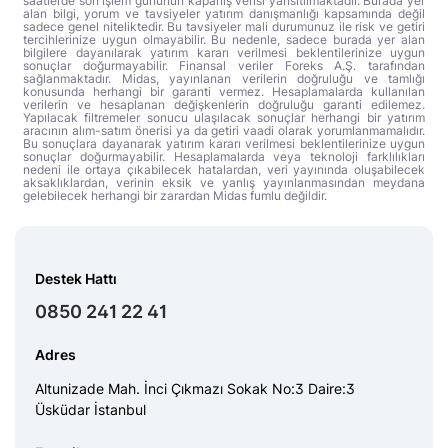
saatlerde son işlem gününün kapanış verisi yansıtılmaktadır. Burada yer
alan bilgi, yorum ve tavsiyeler yatırım danışmanlığı kapsamında değil
sadece genel niteliktedir. Bu tavsiyeler mali durumunuz ile risk ve getiri
tercihlerinize uygun olmayabilir. Bu nedenle, sadece burada yer alan
bilgilere dayanılarak yatırım kararı verilmesi beklentilerinize uygun
sonuçlar doğurmayabilir. Finansal veriler Foreks A.Ş. tarafından
sağlanmaktadır. Midas, yayınlanan verilerin doğruluğu ve tamlığı
konusunda herhangi bir garanti vermez. Hesaplamalarda kullanılan
verilerin ve hesaplanan değişkenlerin doğruluğu garanti edilemez.
Yapılacak filtremeler sonucu ulaşılacak sonuçlar herhangi bir yatırım
aracının alım-satım önerisi ya da getiri vaadi olarak yorumlanmamalıdır.
Bu sonuçlara dayanarak yatırım kararı verilmesi beklentilerinize uygun
sonuçlar doğurmayabilir. Hesaplamalarda veya teknoloji farklılıkları
nedeni ile ortaya çıkabilecek hatalardan, veri yayınında oluşabilecek
aksaklıklardan, verinin eksik ve yanlış yayınlanmasından meydana
gelebilecek herhangi bir zarardan Midas fumlu değildir.
Destek Hattı
0850 241 22 41
Adres
Altunizade Mah. İnci Çıkmazı Sokak No:3 Daire:3
Üsküdar İstanbul