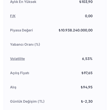
Aylık En Yüksek
₺103,90
F/K
0,00
Piyasa Değeri
₺10.938.240.000,00
Yabancı Oranı (%)
Volatilite
6,53%
Açılış Fiyatı
₺97,65
Alış
₺94,95
Günlük Değişim (TL)
₺-2,30