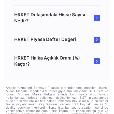
HRKET Dolaşımdaki Hisse Sayısı
Nedir?
HRKET Piyasa Defter Değeri
HRKET Halka Açıklık Oranı (%)
Kaçtır?
Aracılık hizmetleri, Sermaye Piyasası tarafından yetkilendirilen, lisanslı
Midas Menkul Değerler A.Ş. aracılığıyla sunulmaktadır. BIST isim ve
logosu ‘Koruma Marka Belgesi’ altında korunmakta olup izinsiz
kullanılamaz, iktibas edilemez, değiştirilemez. BIST piyasalarında
oluşan tüm verilere ait telif hakları tamamen BIST’e ait olup bu veriler
tekrar yayınlanamaz. Pay Piyasası verileri BIST kaynaklı en az 15
dakika gecikmeli verilerdir. Borsa İstanbul seans saatleri içerisinde
veriler temin edilmekte olup Borsa İstanbul’un kapalı olduğu gün ve