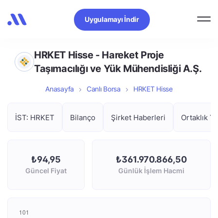
Uygulamayı İndir
HRKET Hisse - Hareket Proje
Taşımacılığı ve Yük Mühendisliği A.Ş.
Anasayfa
Canlı Borsa
HRKET Hisse
İST: HRKET
Bilanço
Şirket Haberleri
Ortaklık Ya
₺94,95
₺361.970.866,50
Güncel Fiyat
Günlük İşlem Hacmi