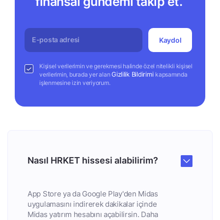
finansal gündemi takip et.
Kaydol
Kişisel verilerimin ve gerekmesi halinde özel nitelikli kişisel
Gizlilik Bildirimi
verilerimin, burada yer alan
kapsamında
işlenmesine izin veriyorum.
Nasıl HRKET hissesi alabilirim?
App Store ya da Google Play'den Midas
uygulamasını indirerek dakikalar içinde
Midas yatırım hesabını açabilirsin. Daha