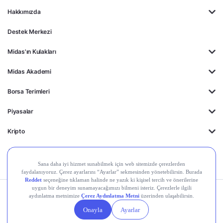
Hakkımızda
Destek Merkezi
Midas'ın Kulakları
Midas Akademi
Borsa Terimleri
Piyasalar
Kripto
Ayrıcalıklar
Kişisel Verilerin
Gizlilik
Yasal
Çerez
Korunması
Politikası
Duyurular
Ayarları