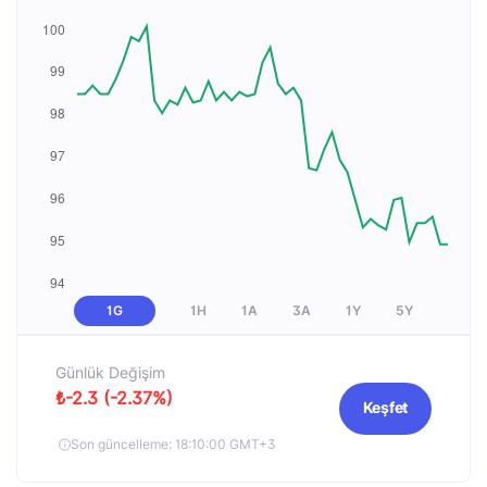
1G
1H
1A
3A
1Y
5Y
Günlük Değişim
₺-2.3 (-2.37%)
Keşfet
Son güncelleme: 18:10:00 GMT+3