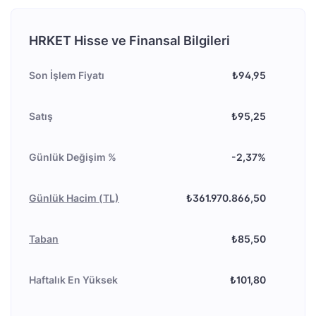
HRKET Hisse ve Finansal Bilgileri
Son İşlem Fiyatı
₺94,95
Satış
₺95,25
Günlük Değişim %
-2,37%
Günlük Hacim (TL)
₺361.970.866,50
Taban
₺85,50
Haftalık En Yüksek
₺101,80