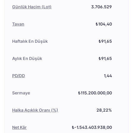
Günlük Hacim (Lot)
3.706.529
Tavan
₺104,40
Haftalık En Düşük
₺91,65
Aylık En Düşük
₺91,65
PD/DD
1,44
Sermaye
₺115.200.000,00
Halka Açıklık Oranı (%)
28,22%
Net Kâr
₺-1.543.403.938,00