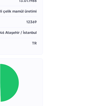
13.01.1986
li çelik mamül üretimi
12369
6 Ataşehir / İstanbul
TR