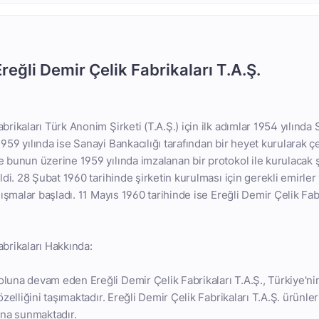
Ereğli Demir Çelik Fabrikaları T.A.Ş.
abrikaları Türk Anonim Şirketi (T.A.Ş.) için ilk adımlar 1954 yılınd
959 yılında ise Sanayi Bankacılığı tarafından bir heyet kurularak çe
e bunun üzerine 1959 yılında imzalanan bir protokol ile kurulacak ş
ildi. 28 Şubat 1960 tarihinde şirketin kurulması için gerekli emirler
alışmalar başladı. 11 Mayıs 1960 tarihinde ise Ereğli Demir Çelik Fab
abrikaları Hakkında:
luna devam eden Ereğli Demir Çelik Fabrikaları T.A.Ş., Türkiye'nin 
 özelliğini taşımaktadır. Ereğli Demir Çelik Fabrikaları T.A.Ş. ürünle
rına sunmaktadır.