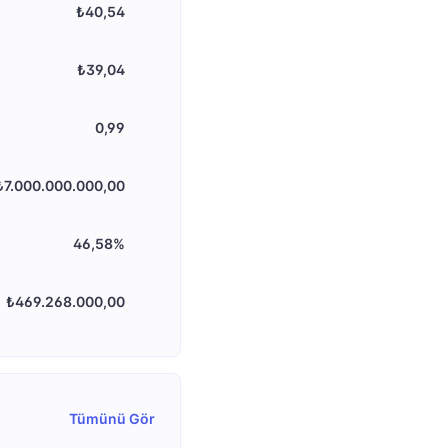
₺40,54
₺39,04
0,99
₺7.000.000.000,00
46,58%
₺469.268.000,00
Tümünü Gör