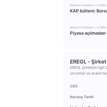
Midas’ın Kulakları •
2 hafta
KAP bülteni: Bors
Midas’ın Kulakları •
4 hafta
Piyasa açılmadan
EREGL - Şirke
EREGL şirketiyle ilgili
yorumları ve analist ta
CEO
Kuruluş Tarihi