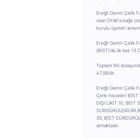
Ereğli Demir Çelik F
olan OYAK’a bağlı ol
kurulu üyeleri arası
Ereğli Demir Çelik Fa
(BİST)’da ilk kez 13
Toplam fiili dolaşımd
47,58’dir.
Ereğli Demir Çelik F
Çelik hisseleri BİS
DIŞI LİKİT 10, BİS
SÜRDÜRÜLEBİLİRLİK,
30, BİST SÜRDÜRÜLE
almaktadır.