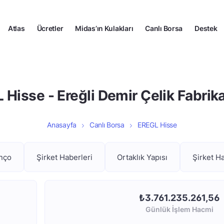
Atlas
Ücretler
Midas’ın Kulakları
Canlı Borsa
Destek
Hisse - Ereğli Demir Çelik Fabrika
Anasayfa
Canlı Borsa
EREGL Hisse
anço
Şirket Haberleri
Ortaklık Yapısı
Şirket H
₺3.761.235.261,56
Günlük İşlem Hacmi