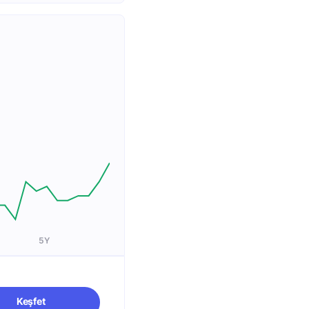
5Y
Keşfet