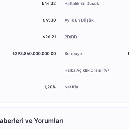
₺44,32
Haftalık En Düşük
₺45,10
Aylık En Düşük
626,21
PD/DD
₺293.860.000.000,00
Sermaye
Halka Açıklık Oranı (%)
1,20%
Net Kâr
aberleri ve Yorumları