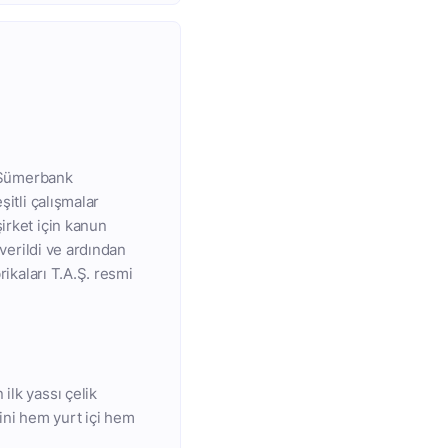
a Sümerbank
şitli çalışmalar
irket için kanun
 verildi ve ardından
rikaları T.A.Ş. resmi
ilk yassı çelik
rini hem yurt içi hem