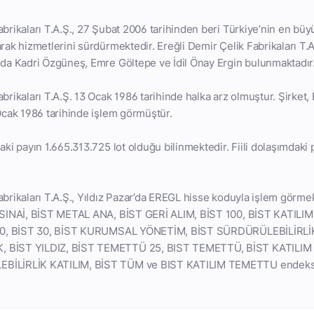
abrikaları T.A.Ş., 27 Şubat 2006 tarihinden beri Türkiye’nin en büy
arak hizmetlerini sürdürmektedir. Ereğli Demir Çelik Fabrikaları T.
nda Kadri Özgüneş, Emre Göltepe ve İdil Önay Ergin bulunmaktadır
brikaları T.A.Ş. 13 Ocak 1986 tarihinde halka arz olmuştur. Şirket,
 Ocak 1986 tarihinde işlem görmüştür.
aki payın 1.665.313.725 lot olduğu bilinmektedir. Fiili dolaşımdaki
abrikaları T.A.Ş., Yıldız Pazar’da EREGL hisse koduyla işlem görmek
T SINAİ, BİST METAL ANA, BİST GERİ ALIM, BİST 100, BİST KATIL
T 50, BİST 30, BİST KURUMSAL YÖNETİM, BİST SÜRDÜRÜLEBİLİRLİK
 BİST YILDIZ, BİST TEMETTÜ 25, BIST TEMETTÜ, BİST KATILIM 
BİLİRLİK KATILIM, BİST TÜM ve BIST KATILIM TEMETTU endeksl