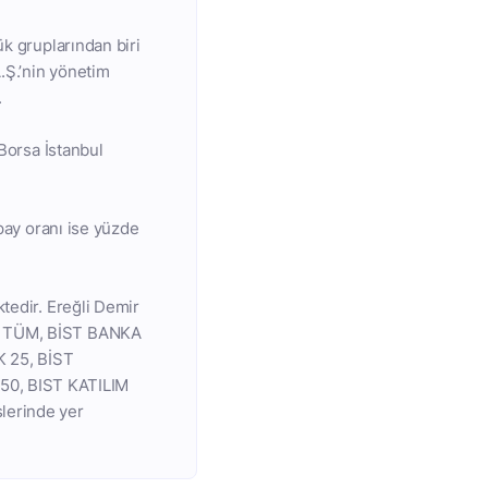
ük gruplarından biri
A.Ş.’nin yönetim
.
 Borsa İstanbul
 pay oranı ise yüzde
tedir. Ereğli Demir
IM TÜM, BİST BANKA
 25, BİST
50, BIST KATILIM
erinde yer