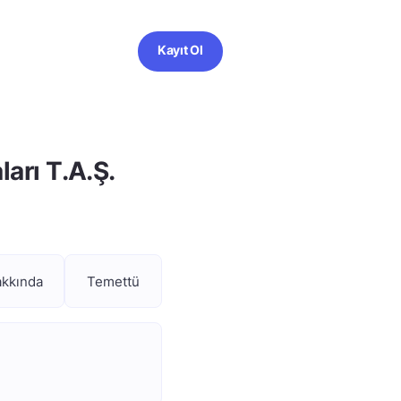
Kayıt Ol
ları T.A.Ş.
akkında
Temettü