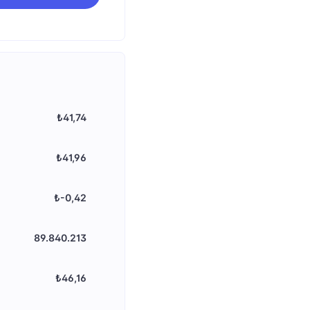
₺41,74
₺41,96
₺-0,42
89.840.213
₺46,16