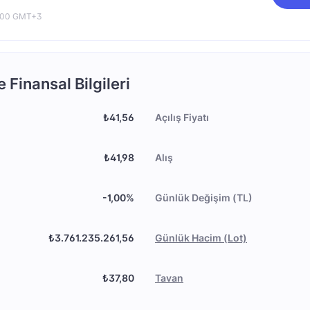
0:00 GMT+3
 Finansal Bilgileri
₺41,56
Açılış Fiyatı
₺41,98
Alış
-1,00%
Günlük Değişim (TL)
₺3.761.235.261,56
Günlük Hacim (Lot)
₺37,80
Tavan