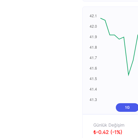
1G
Günlük Değişim
₺-0.42 (-1%)