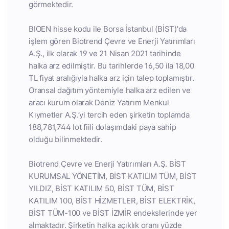
görmektedir.
BIOEN hisse kodu ile Borsa İstanbul (BİST)'da
işlem gören Biotrend Çevre ve Enerji Yatırımları
A.Ş., ilk olarak 19 ve 21 Nisan 2021 tarihinde
halka arz edilmiştir. Bu tarihlerde 16,50 ila 18,00
TL fiyat aralığıyla halka arz için talep toplamıştır.
Oransal dağıtım yöntemiyle halka arz edilen ve
aracı kurum olarak Deniz Yatırım Menkul
Kıymetler A.Ş.’yi tercih eden şirketin toplamda
188,781,744 lot fiili dolaşımdaki paya sahip
olduğu bilinmektedir.
Biotrend Çevre ve Enerji Yatırımları A.Ş. BİST
KURUMSAL YÖNETİM, BİST KATILIM TÜM, BİST
YILDIZ, BİST KATILIM 50, BİST TÜM, BİST
KATILIM 100, BİST HİZMETLER, BİST ELEKTRİK,
BİST TÜM-100 ve BİST İZMİR endekslerinde yer
almaktadır. Şirketin halka açıklık oranı yüzde