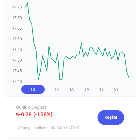
1G
1H
1A
3A
1Y
5Y
Günlük Değişim
₺-0.28 (-1.58%)
Keşfet
Son güncelleme: 18:10:00 GMT+3