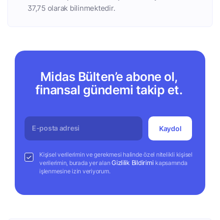
37,75 olarak bilinmektedir.
Midas Bülten’e abone ol,
finansal gündemi takip et.
Kaydol
Kişisel verilerimin ve gerekmesi halinde özel nitelikli kişisel
Gizlilik Bildirimi
verilerimin, burada yer alan
kapsamında
işlenmesine izin veriyorum.