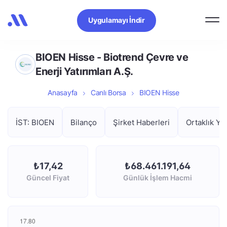
Uygulamayı İndir
BIOEN Hisse - Biotrend Çevre ve
Enerji Yatırımları A.Ş.
Anasayfa
Canlı Borsa
BIOEN Hisse
İST: BIOEN
Bilanço
Şirket Haberleri
Ortaklık Yap
₺17,42
₺68.461.191,64
Güncel Fiyat
Günlük İşlem Hacmi