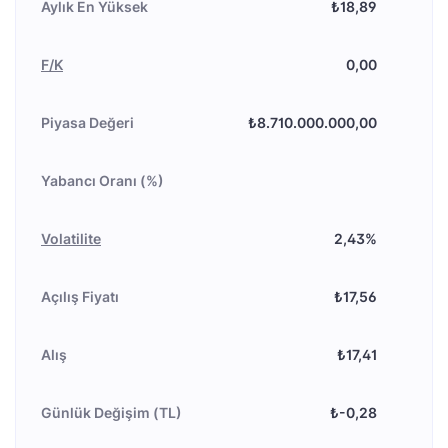
Aylık En Yüksek
₺18,89
F/K
0,00
Piyasa Değeri
₺8.710.000.000,00
Yabancı Oranı (%)
Volatilite
2,43%
Açılış Fiyatı
₺17,56
Alış
₺17,41
Günlük Değişim (TL)
₺-0,28