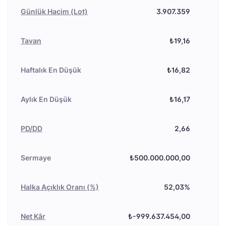
Günlük Hacim (Lot)
3.907.359
Tavan
₺19,16
Haftalık En Düşük
₺16,82
Aylık En Düşük
₺16,17
PD/DD
2,66
Sermaye
₺500.000.000,00
Halka Açıklık Oranı (%)
52,03%
Net Kâr
₺-999.637.454,00