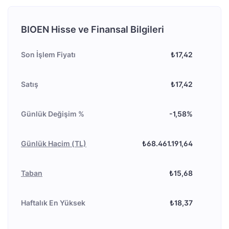
BIOEN Hisse ve Finansal Bilgileri
Son İşlem Fiyatı
₺17,42
Satış
₺17,42
Günlük Değişim %
-1,58%
Günlük Hacim (TL)
₺68.461.191,64
Taban
₺15,68
Haftalık En Yüksek
₺18,37