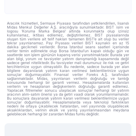
Aracılık hizmetleri, Sermaye Piyasası tarafından yetkilendirilen, lisanslı
Midas Menkul Değerler A.Ş. aracılığıyla sunulmaktadır. BIST isim ve
logosu ‘Koruma Marka Belgesi’ altında korunmakta olup izinsiz
kullanılamaz, iktibas edilemez, değiştirilemez. BIST piyasalarında
oluşan tüm verilere ait telif hakları tamamen BIST’e ait olup bu veriler
tekrar yayınlanamaz. Pay Piyasası verileri BIST kaynaklı en az 15
dakika gecikmeli verilerdir. Borsa İstanbul seans saatleri içerisinde
veriler temin edilmekte olup Borsa İstanbul’un kapalı olduğu gün ve
saatlerde son işlem gününün kapanış verisi yansıtılmaktadır. Burada yer
alan bilgi, yorum ve tavsiyeler yatırım danışmanlığı kapsamında değil
sadece genel niteliktedir. Bu tavsiyeler mali durumunuz ile risk ve getiri
tercihlerinize uygun olmayabilir. Bu nedenle, sadece burada yer alan
bilgilere dayanılarak yatırım kararı verilmesi beklentilerinize uygun
sonuçlar doğurmayabilir. Finansal veriler Foreks A.Ş. tarafından
sağlanmaktadır. Midas, yayınlanan verilerin doğruluğu ve tamlığı
konusunda herhangi bir garanti vermez. Hesaplamalarda kullanılan
verilerin ve hesaplanan değişkenlerin doğruluğu garanti edilemez.
Yapılacak filtremeler sonucu ulaşılacak sonuçlar herhangi bir yatırım
aracının alım-satım önerisi ya da getiri vaadi olarak yorumlanmamalıdır.
Bu sonuçlara dayanarak yatırım kararı verilmesi beklentilerinize uygun
sonuçlar doğurmayabilir. Hesaplamalarda veya teknoloji farklılıkları
nedeni ile ortaya çıkabilecek hatalardan, veri yayınında oluşabilecek
aksaklıklardan, verinin eksik ve yanlış yayınlanmasından meydana
gelebilecek herhangi bir zarardan Midas fumlu değildir.