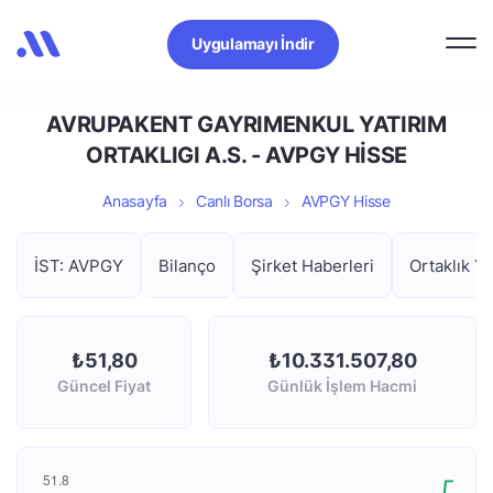
Uygulamayı İndir
AVRUPAKENT GAYRIMENKUL YATIRIM
ORTAKLIGI A.S. - AVPGY HİSSE
Anasayfa
Canlı Borsa
AVPGY Hisse
İST: AVPGY
Bilanço
Şirket Haberleri
Ortaklık Ya
₺51,80
₺10.331.507,80
Güncel Fiyat
Günlük İşlem Hacmi