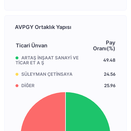
AVPGY Ortaklık Yapısı
Pay
Ticari Ünvan
Oranı(%)
ARTAŞ İNŞAAT SANAYİ VE
49.48
TİCAR ET A Ş
SÜLEYMAN ÇETİNSAYA
24.56
DİĞER
25.96