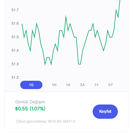
1G
1H
1A
3A
1Y
5Y
Günlük Değişim
₺0.55 (1.07%)
Keşfet
Son güncelleme: 18:10:00 GMT+3