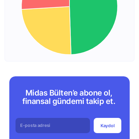
Midas Bülten’e abone ol,
finansal gündemi takip et.
Kaydol