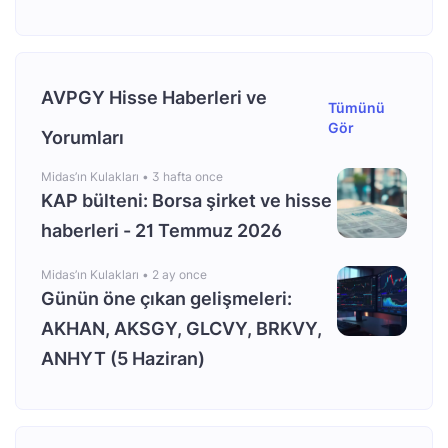
AVPGY Hisse Haberleri ve
Tümünü
Gör
Yorumları
Midas’ın Kulakları •
3 hafta once
KAP bülteni: Borsa şirket ve hisse
haberleri - 21 Temmuz 2026
Midas’ın Kulakları •
2 ay once
Günün öne çıkan gelişmeleri:
AKHAN, AKSGY, GLCVY, BRKVY,
ANHYT (5 Haziran)