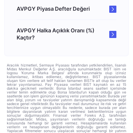
AVPGY Piyasa Defter Değeri
AVPGY Halka Açıklık Oranı (%)
Kaçtır?
Aracılık hizmetleri, Sermaye Piyasası tarafından yetkilendirilen, lisanslı
Midas Menkul Değerler A.Ş. aracılığıyla sunulmaktadır. BIST isim ve
logosu ‘Koruma Marka Belgesi’ altında korunmakta olup izinsiz
kullanılamaz, iktibas edilemez, değiştirilemez. BIST piyasalarında
oluşan tüm verilere ait telif hakları tamamen BIST’e ait olup bu veriler
tekrar yayınlanamaz. Pay Piyasası verileri BIST kaynaklı en az 15
dakika gecikmeli verilerdir. Borsa İstanbul seans saatleri içerisinde
veriler temin edilmekte olup Borsa İstanbul’un kapalı olduğu gün ve
saatlerde son işlem gününün kapanış verisi yansıtılmaktadır. Burada yer
alan bilgi, yorum ve tavsiyeler yatırım danışmanlığı kapsamında değil
sadece genel niteliktedir. Bu tavsiyeler mali durumunuz ile risk ve getiri
tercihlerinize uygun olmayabilir. Bu nedenle, sadece burada yer alan
bilgilere dayanılarak yatırım kararı verilmesi beklentilerinize uygun
sonuçlar doğurmayabilir. Finansal veriler Foreks A.Ş. tarafından
sağlanmaktadır. Midas, yayınlanan verilerin doğruluğu ve tamlığı
konusunda herhangi bir garanti vermez. Hesaplamalarda kullanılan
verilerin ve hesaplanan değişkenlerin doğruluğu garanti edilemez.
Yapılacak filtremeler sonucu ulaşılacak sonuçlar herhangi bir yatırım