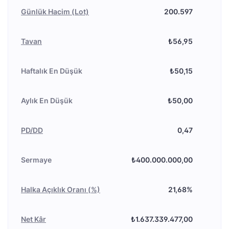
Günlük Hacim (Lot)
200.597
Tavan
₺56,95
Haftalık En Düşük
₺50,15
Aylık En Düşük
₺50,00
PD/DD
0,47
Sermaye
₺400.000.000,00
Halka Açıklık Oranı (%)
21,68%
Net Kâr
₺1.637.339.477,00