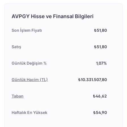
AVPGY Hisse ve Finansal Bilgileri
Son İşlem Fiyatı
₺51,80
Satış
₺51,80
Günlük Değişim %
1,07%
Günlük Hacim (TL)
₺10.331.507,80
Taban
₺46,62
Haftalık En Yüksek
₺54,90