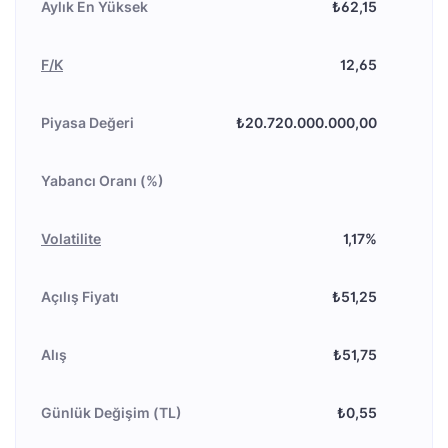
Aylık En Yüksek
₺62,15
F/K
12,65
Piyasa Değeri
₺20.720.000.000,00
Yabancı Oranı (%)
Volatilite
1,17%
Açılış Fiyatı
₺51,25
Alış
₺51,75
Günlük Değişim (TL)
₺0,55