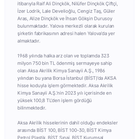
itibarıyla Raif Ali Dinçkök, Nilüfer Dinçkök Çiftçi,
İzer Lodrik, Lale Develioğlu, Cengiz Taş, Güler
Aras, Alize Dinçkök ve İhsan Gökşin Durusoy
bulunmaktadır. Yalova merkezli olarak kurulan
şirketin fabrikasının adresi halen Yalova’da yer
almaktadır.
1968 yılında halka arz olan ve toplamda 323
milyon 750 bin TL ödenmiş sermayeye sahip
olan Aksa Akrilik Kimya Sanayii A.Ş., 1986
yılından bu yana Borsa İstanbul (BİST)’da AKSA
hisse koduyla işlem görmektedir. Aksa Akrilik
Kimya Sanayii A.Ş.’nin 2023 yılı içerisinde en
yüksek 100,8 TL’den işlem gördüğü
bilinmektedir.
Aksa Akrilik hisselerinin dahil olduğu endeksler
arasında BİST 100, BİST 100-30, BİST Kimya
Petrol Plastik, BİST Sınai, BİST Kurumsal