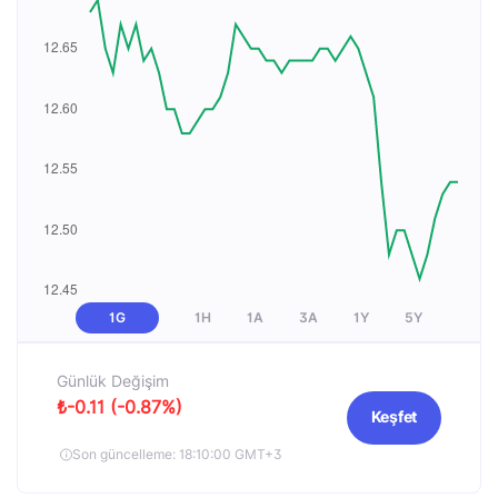
1G
1H
1A
3A
1Y
5Y
Günlük Değişim
₺-0.11 (-0.87%)
Keşfet
Son güncelleme: 18:10:00 GMT+3