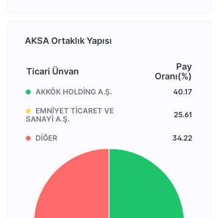
AKSA Ortaklık Yapısı
Pay
Ticari Ünvan
Oranı(%)
AKKÖK HOLDİNG A.Ş.
40.17
EMNİYET TİCARET VE
25.61
SANAYİ A.Ş.
DİĞER
34.22