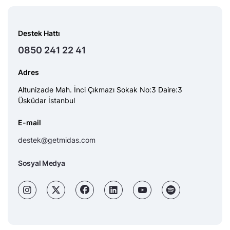
Destek Hattı
0850 241 22 41
Adres
Altunizade Mah. İnci Çıkmazı Sokak No:3 Daire:3
Üsküdar İstanbul
E-mail
destek@getmidas.com
Sosyal Medya