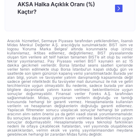
AKSA Halka Açıklık Oranı (%)
Kaçtır?
Aracılık hizmetleri, Sermaye Piyasası tarafından yetkilendirilen, lisanslı
Midas Menkul Değerler A.Ş. aracılığıyla sunulmaktadır. BIST isim ve
logosu ‘Koruma Marka Belgesi’ altında korunmakta olup izinsiz
kullanılamaz, iktibas edilemez, değiştirilemez. BIST piyasalarında
oluşan tüm verilere ait telif hakları tamamen BIST’e ait olup bu veriler
tekrar yayınlanamaz. Pay Piyasası verileri BIST kaynaklı en az 15
dakika gecikmeli verilerdir. Borsa İstanbul seans saatleri içerisinde
veriler temin edilmekte olup Borsa İstanbul’un kapalı olduğu gün ve
saatlerde son işlem gününün kapanış verisi yansıtılmaktadır. Burada yer
alan bilgi, yorum ve tavsiyeler yatırım danışmanlığı kapsamında değil
sadece genel niteliktedir. Bu tavsiyeler mali durumunuz ile risk ve getiri
tercihlerinize uygun olmayabilir. Bu nedenle, sadece burada yer alan
bilgilere dayanılarak yatırım kararı verilmesi beklentilerinize uygun
sonuçlar doğurmayabilir. Finansal veriler Foreks A.Ş. tarafından
sağlanmaktadır. Midas, yayınlanan verilerin doğruluğu ve tamlığı
konusunda herhangi bir garanti vermez. Hesaplamalarda kullanılan
verilerin ve hesaplanan değişkenlerin doğruluğu garanti edilemez.
Yapılacak filtremeler sonucu ulaşılacak sonuçlar herhangi bir yatırım
aracının alım-satım önerisi ya da getiri vaadi olarak yorumlanmamalıdır.
Bu sonuçlara dayanarak yatırım kararı verilmesi beklentilerinize uygun
sonuçlar doğurmayabilir. Hesaplamalarda veya teknoloji farklılıkları
nedeni ile ortaya çıkabilecek hatalardan, veri yayınında oluşabilecek
aksaklıklardan, verinin eksik ve yanlış yayınlanmasından meydana
gelebilecek herhangi bir zarardan Midas fumlu değildir.