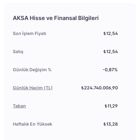
AKSA Hisse ve Finansal Bilgileri
Son İşlem Fiyatı
₺12,54
Satış
₺12,54
Günlük Değişim %
-0,87%
Günlük Hacim (TL)
₺224.740.006,90
Taban
₺11,29
Haftalık En Yüksek
₺13,28