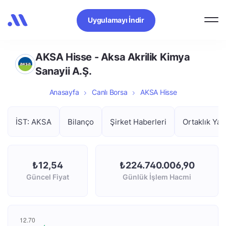
Uygulamayı İndir
AKSA Hisse - Aksa Akrilik Kimya
Sanayii A.Ş.
Anasayfa
Canlı Borsa
AKSA Hisse
İST: AKSA
Bilanço
Şirket Haberleri
Ortaklık Yap
₺12,54
₺224.740.006,90
Güncel Fiyat
Günlük İşlem Hacmi