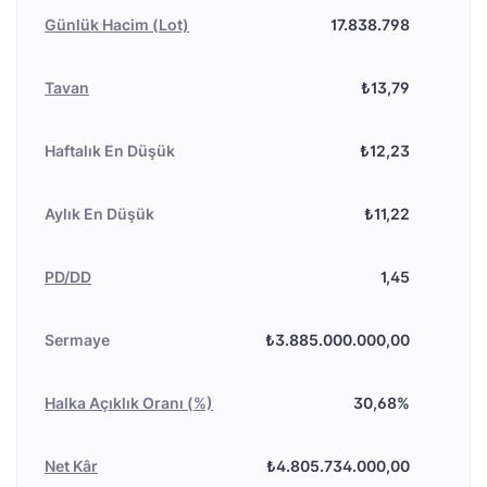
Günlük Hacim (Lot)
17.838.798
Tavan
₺13,79
Haftalık En Düşük
₺12,23
Aylık En Düşük
₺11,22
PD/DD
1,45
Sermaye
₺3.885.000.000,00
Halka Açıklık Oranı (%)
30,68%
Net Kâr
₺4.805.734.000,00