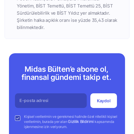
Yönetim, BİST Temettü, BİST Temettü 25, BİST
Sürdürülebilirlik ve BİST Yıldız yer almaktadır.
Şirketin halka açıklık oranı ise yüzde 35,43 olarak
bilinmektedir.
Midas Bülten’e abone ol,
finansal gündemi takip et.
Kaydol
Kişisel verilerimin ve gerekmesi halinde özel nitelikli kişisel
Gizlilik Bildirimi
verilerimin, burada yer alan
kapsamında
işlenmesine izin veriyorum.