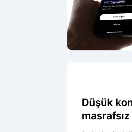
Düşük kom
masrafsız