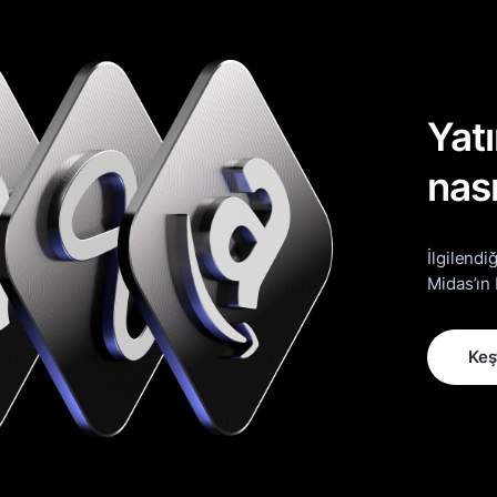
Yatı
nası
İlgilendi
Midas’ın 
Keş