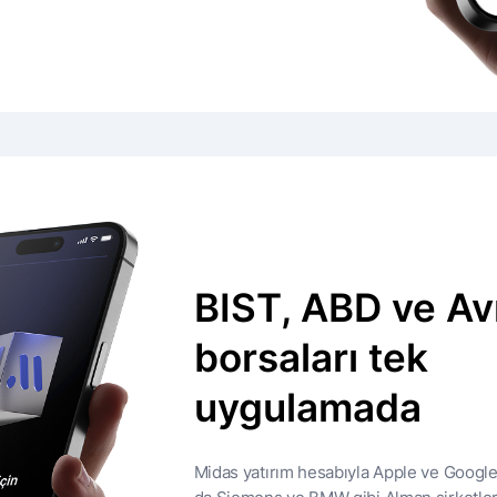
BIST, ABD ve A
borsaları tek
uygulamada
Midas yatırım hesabıyla Apple ve Google 