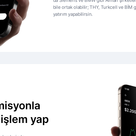
da Siemens ve BMW gibi Alman şirketleri
bile ortak olabilir; THY, Turkcell ve BİM g
yatırım yapabilirsin.
isyonla
 işlem yap