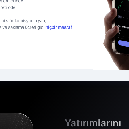
işlemlerinde
reti öde.
ini sıfır komisyonla yap,
s ve saklama ücreti gibi
hiçbir masraf
Yatırımlarını