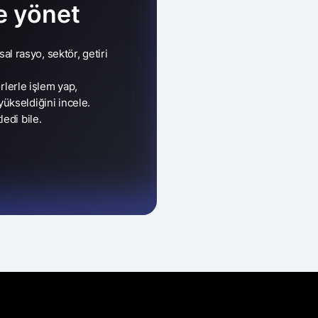
e yönet
nsal rasyo, sektör, getiri
örlerle işlem yap,
ükseldiğini incele.
edi bile.