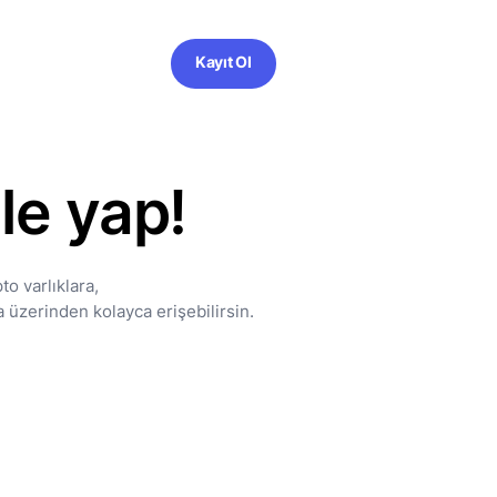
Kayıt Ol
le yap!
o varlıklara,
a üzerinden kolayca erişebilirsin.