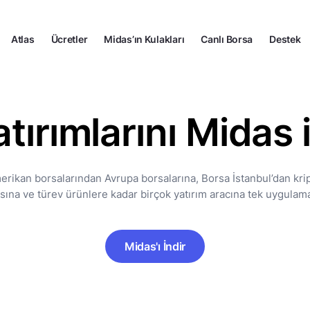
Atlas
Ücretler
Midas’ın Kulakları
Canlı Borsa
Destek
tırımlarını Midas i
erikan borsalarından Avrupa borsalarına, Borsa İstanbul’dan kript
kasına ve türev ürünlere kadar birçok yatırım aracına tek uygulam
Midas'ı İndir